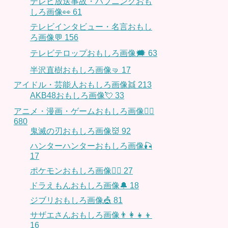
テレビ放送事故・ハプニングおも
しろ画像👀
61
テレビインタビュー・名言おもし
ろ画像💬
156
テレビテロップおもしろ画像🗯
63
半沢直樹おもしろ画像🤜
17
アイドル・芸能人おもしろ画像👯
213
AKB48おもしろ画像💘
33
アニメ・漫画・ゲームおもしろ画像🧚‍♀️
680
鬼滅の刃おもしろ画像👹
92
ハンターハンターおもしろ画像🎣
17
ポケモンおもしろ画像🤹‍♂️
27
ドラえもんおもしろ画像🔔
18
ジブリおもしろ画像🎪
81
サザエさんおもしろ画像👨‍👩‍👧‍👦
16