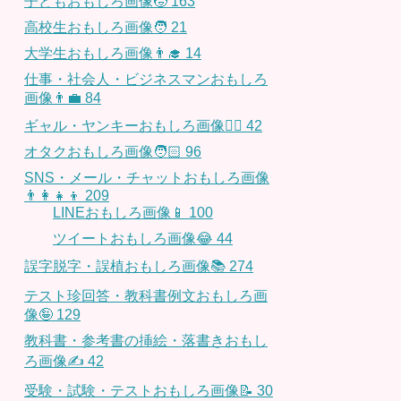
子どもおもしろ画像🧒
163
高校生おもしろ画像🧑
21
大学生おもしろ画像👨‍🎓
14
仕事・社会人・ビジネスマンおもしろ
画像👨‍💼
84
ギャル・ヤンキーおもしろ画像👱‍♀️
42
オタクおもしろ画像🧑🏻
96
SNS・メール・チャットおもしろ画像
👨‍👩‍👧‍👦
209
LINEおもしろ画像📱
100
ツイートおもしろ画像😂
44
誤字脱字・誤植おもしろ画像📚
274
テスト珍回答・教科書例文おもしろ画
像🤪
129
教科書・参考書の挿絵・落書きおもし
ろ画像✍️
42
受験・試験・テストおもしろ画像📝
30