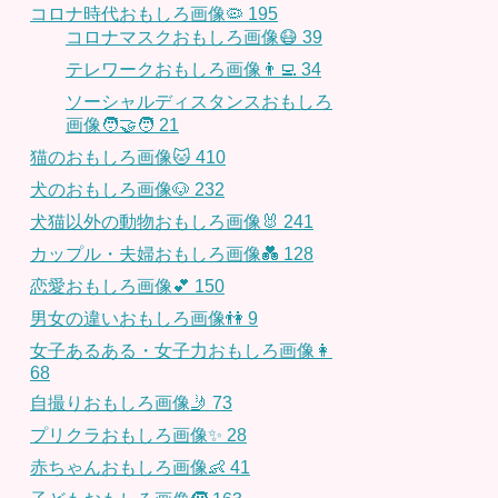
コロナ時代おもしろ画像🦠
195
コロナマスクおもしろ画像😷
39
テレワークおもしろ画像👨‍💻
34
ソーシャルディスタンスおもしろ
画像🧑‍🤝‍🧑
21
猫のおもしろ画像🐱
410
犬のおもしろ画像🐶
232
犬猫以外の動物おもしろ画像🐰
241
カップル・夫婦おもしろ画像💑
128
恋愛おもしろ画像💕
150
男女の違いおもしろ画像👫
9
女子あるある・女子力おもしろ画像👩
68
自撮りおもしろ画像🤳
73
プリクラおもしろ画像✨
28
赤ちゃんおもしろ画像👶
41