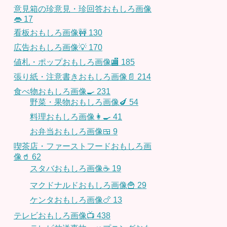
意見箱の珍意見・珍回答おもしろ画像
👄
17
看板おもしろ画像🚧
130
広告おもしろ画像💡
170
値札・ポップおもしろ画像🏬
185
張り紙・注意書きおもしろ画像📄
214
食べ物おもしろ画像🍳
231
野菜・果物おもしろ画像🍆
54
料理おもしろ画像👩‍🍳
41
お弁当おもしろ画像🍱
9
喫茶店・ファーストフードおもしろ画
像🥤
62
スタバおもしろ画像☕️
19
マクドナルドおもしろ画像🍟
29
ケンタおもしろ画像🍗
13
テレビおもしろ画像📺
438