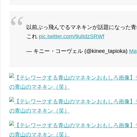
以前ぶっ飛んでるマネキンが話題になった青
これ
pic.twitter.com/9ulIdzSRWf
— キニー・コーヴェル (@kinee_tapioka)
Ma