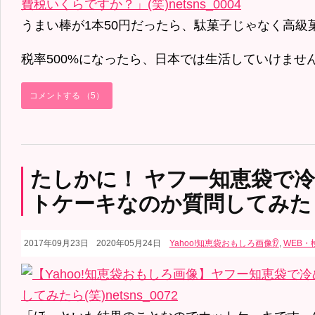
うまい棒が1本50円だったら、駄菓子じゃなく高級菓
税率500%になったら、日本では生活していけません
コメントする （5）
たしかに！ ヤフー知恵袋で
トケーキなのか質問してみたら
2017年09月23日
2020年05月24日
Yahoo!知恵袋おもしろ画像👂
,
WEB・