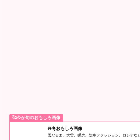
🥰今が旬のおもしろ画像
☃️冬おもしろ画像
雪だるま、大雪、暖房、防寒ファッション、ロシアな