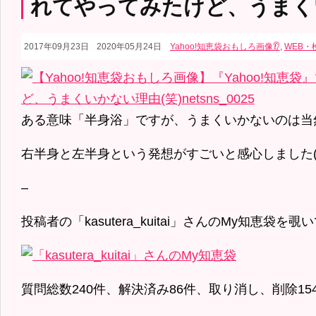
れてやってみたけど、うまくい
2017年09月23日
2020年05月24日
Yahoo!知恵袋おもしろ画像👂
,
WEB・
ある意味「半身浴」ですが、うまくいかないのは当然
右半身と左半身という発想がすごいと感心しました(
–
投稿者の「kasutera_kuitai」さんのMy知恵袋を
質問総数240件、解決済み86件、取り消し、削除1