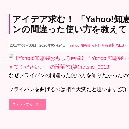
アイデア求む！ 「Yahoo!
ンの間違った使い方を教えて
2017年08月30日
2020年05月24日
Yahoo!知恵袋おもしろ画像👂
,
WEB・
なぜフライパンの間違った使い方を知りたかったので
フライパンを曲げるのは相当大変だと思います(笑)
コメントする （0）