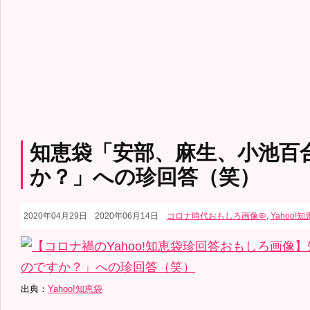
知恵袋「安部、麻生、小池百
か？」への珍回答（笑）
2020年04月29日
2020年06月14日
コロナ時代おもしろ画像🦠
,
Yahoo!
出典：
Yahoo!知恵袋