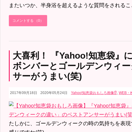
またいつか、半身浴を超えるような質問をされるこ
コメントする （0）
大喜利！ 『Yahoo!知恵袋
ボンバーとゴールデンウィー
サーがうまい(笑)
2017年09月18日
2020年05月24日
Yahoo!知恵袋おもしろ画像👂
,
WEB・
たしかに、ゴールデンウィークの時の気持ちを表現