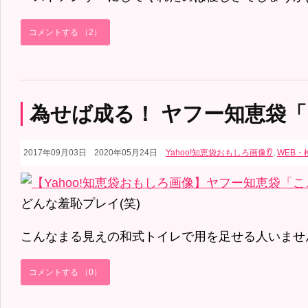
コメントする （2）
為せば成る！ ヤフー知恵袋「
2017年09月03日
2020年05月24日
Yahoo!知恵袋おもしろ画像👂
,
WEB・
どんな羞恥プレイ(笑)
こんなまる見えの和式トイレで用を足せる人いません
コメントする （0）