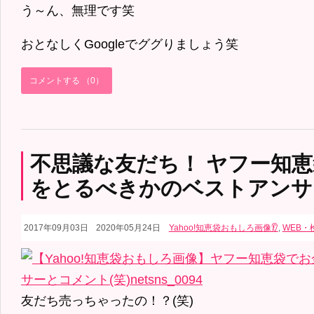
う～ん、無理です笑
おとなしくGoogleでググりましょう笑
コメントする （0）
不思議な友だち！ ヤフー知
をとるべきかのベストアンサ
2017年09月03日
2020年05月24日
Yahoo!知恵袋おもしろ画像👂
,
WEB・
友だち売っちゃったの！？(笑)