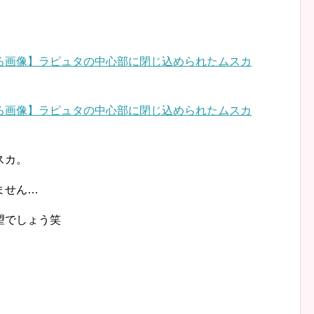
スカ。
ません…
望でしょう笑