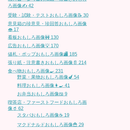
ろ画像✍️
42
受験・試験・テストおもしろ画像📝
30
意見箱の珍意見・珍回答おもしろ画像
👄
17
看板おもしろ画像🚧
130
広告おもしろ画像💡
170
値札・ポップおもしろ画像🏬
185
張り紙・注意書きおもしろ画像📄
214
食べ物おもしろ画像🍳
231
野菜・果物おもしろ画像🍆
54
料理おもしろ画像👩‍🍳
41
お弁当おもしろ画像🍱
9
喫茶店・ファーストフードおもしろ画
像🥤
62
スタバおもしろ画像☕️
19
マクドナルドおもしろ画像🍟
29