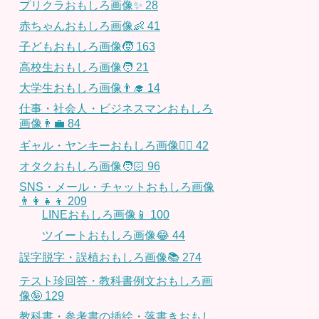
プリクラおもしろ画像✨
28
赤ちゃんおもしろ画像👶
41
子どもおもしろ画像🧒
163
高校生おもしろ画像🧑
21
大学生おもしろ画像👨‍🎓
14
仕事・社会人・ビジネスマンおもしろ
画像👨‍💼
84
ギャル・ヤンキーおもしろ画像👱‍♀️
42
オタクおもしろ画像🧑🏻
96
SNS・メール・チャットおもしろ画像
👨‍👩‍👧‍👦
209
LINEおもしろ画像📱
100
ツイートおもしろ画像😂
44
誤字脱字・誤植おもしろ画像📚
274
テスト珍回答・教科書例文おもしろ画
像🤪
129
教科書・参考書の挿絵・落書きおもし