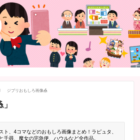
️
ジブリおもしろ画像🎪

」
スト、4コマなどのおもしろ画像まとめ！ラピュタ、
と千尋、魔女の宅急便、ハウルなど全作品。