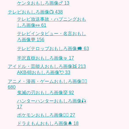
ケンタおもしろ画像🍗
13
テレビおもしろ画像📺
438
テレビ放送事故・ハプニングおも
しろ画像👀
61
テレビインタビュー・名言おもし
ろ画像💬
156
テレビテロップおもしろ画像🗯
63
半沢直樹おもしろ画像🤜
17
アイドル・芸能人おもしろ画像👯
213
AKB48おもしろ画像💘
33
アニメ・漫画・ゲームおもしろ画像🧚‍♀️
680
鬼滅の刃おもしろ画像👹
92
ハンターハンターおもしろ画像🎣
17
ポケモンおもしろ画像🤹‍♂️
27
ドラえもんおもしろ画像🔔
18