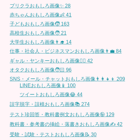
プリクラおもしろ画像✨
28
赤ちゃんおもしろ画像👶
41
子どもおもしろ画像🧒
163
高校生おもしろ画像🧑
21
大学生おもしろ画像👨‍🎓
14
仕事・社会人・ビジネスマンおもしろ画像👨‍💼
84
ギャル・ヤンキーおもしろ画像👱‍♀️
42
オタクおもしろ画像🧑🏻
96
SNS・メール・チャットおもしろ画像👨‍👩‍👧‍👦
209
LINEおもしろ画像📱
100
ツイートおもしろ画像😂
44
誤字脱字・誤植おもしろ画像📚
274
テスト珍回答・教科書例文おもしろ画像🤪
129
教科書・参考書の挿絵・落書きおもしろ画像✍️
42
受験・試験・テストおもしろ画像📝
30