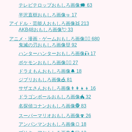
テレビテロップおもしろ画像🗯
63
半沢直樹おもしろ画像🤜
17
アイドル・芸能人おもしろ画像👯
213
AKB48おもしろ画像💘
33
アニメ・漫画・ゲームおもしろ画像🧚‍♀️
680
鬼滅の刃おもしろ画像👹
92
ハンターハンターおもしろ画像🎣
17
ポケモンおもしろ画像🤹‍♂️
27
ドラえもんおもしろ画像🔔
18
ジブリおもしろ画像🎪
81
サザエさんおもしろ画像👨‍👩‍👧‍👦
16
ドラゴンボールおもしろ画像🐲
32
名探偵コナンおもしろ画像🕵️
83
スーパーマリオおもしろ画像🍄
26
アンパンマンおもしろ画像🍞
18