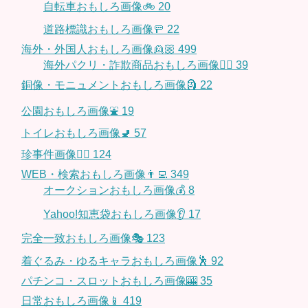
自転車おもしろ画像🚲
20
道路標識おもしろ画像🚥
22
海外・外国人おもしろ画像👱🏼
499
海外パクリ・詐欺商品おもしろ画像🙅‍♀️
39
銅像・モニュメントおもしろ画像🗿
22
公園おもしろ画像⛲️
19
トイレおもしろ画像🚽
57
珍事件画像👮‍♂️
124
WEB・検索おもしろ画像👨‍💻
349
オークションおもしろ画像💰
8
Yahoo!知恵袋おもしろ画像👂
17
完全一致おもしろ画像🎭
123
着ぐるみ・ゆるキャラおもしろ画像🕺
92
パチンコ・スロットおもしろ画像🎰
35
日常おもしろ画像📱
419