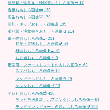
意見箱の珍意見・珍回答おもしろ画像👄
17
看板おもしろ画像🚧
130
広告おもしろ画像💡
170
値札・ポップおもしろ画像🏬
185
張り紙・注意書きおもしろ画像📄
214
食べ物おもしろ画像🍳
231
野菜・果物おもしろ画像🍆
54
料理おもしろ画像👩‍🍳
41
お弁当おもしろ画像🍱
9
喫茶店・ファーストフードおもしろ画像🥤
62
スタバおもしろ画像☕️
19
マクドナルドおもしろ画像🍟
29
ケンタおもしろ画像🍗
13
テレビおもしろ画像📺
438
テレビ放送事故・ハプニングおもしろ画像👀
61
テレビインタビュー・名言おもしろ画像💬
156