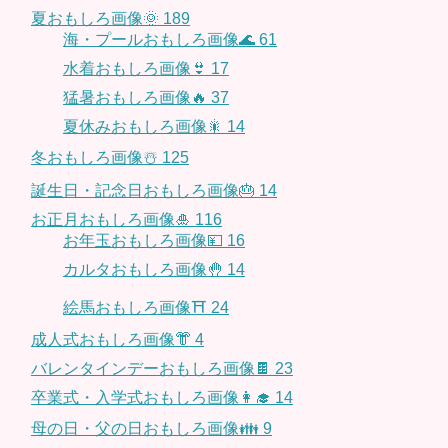
夏おもしろ画像🌞
189
海・プールおもしろ画像🌊
61
水着おもしろ画像👙
17
猛暑おもしろ画像🔥
37
夏休みおもしろ画像🎇
14
冬おもしろ画像☃️
125
誕生日・記念日おもしろ画像🎂
14
お正月おもしろ画像🎍
116
お年玉おもしろ画像💴
16
カルタおもしろ画像🤚
14
絵馬おもしろ画像⛩
24
成人式おもしろ画像👘
4
バレンタインデーおもしろ画像🍫
23
卒業式・入学式おもしろ画像👩‍🎓
14
母の日・父の日おもしろ画像👪
9