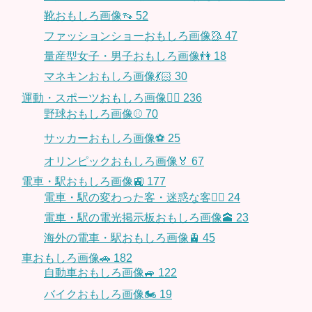
靴おもしろ画像👡
52
ファッションショーおもしろ画像🥻
47
量産型女子・男子おもしろ画像👫
18
マネキンおもしろ画像💃🏻
30
運動・スポーツおもしろ画像🏃‍♂️
236
野球おもしろ画像⚾
70
サッカーおもしろ画像⚽️
25
オリンピックおもしろ画像🏅
67
電車・駅おもしろ画像🚉
177
電車・駅の変わった客・迷惑な客🤦‍♀️
24
電車・駅の電光掲示板おもしろ画像🕋
23
海外の電車・駅おもしろ画像🚊
45
車おもしろ画像🚗
182
自動車おもしろ画像🚙
122
バイクおもしろ画像🏍
19