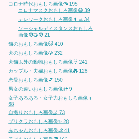
コロナ時代おもしろ画像🦠
195
コロナマスクおもしろ画像😷
39
テレワークおもしろ画像👨‍💻
34
ソーシャルディスタンスおもしろ
画像🧑‍🤝‍🧑
21
猫のおもしろ画像🐱
410
犬のおもしろ画像🐶
232
犬猫以外の動物おもしろ画像🐰
241
カップル・夫婦おもしろ画像💑
128
恋愛おもしろ画像💕
150
男女の違いおもしろ画像👫
9
女子あるある・女子力おもしろ画像👩
68
自撮りおもしろ画像🤳
73
プリクラおもしろ画像✨
28
赤ちゃんおもしろ画像👶
41