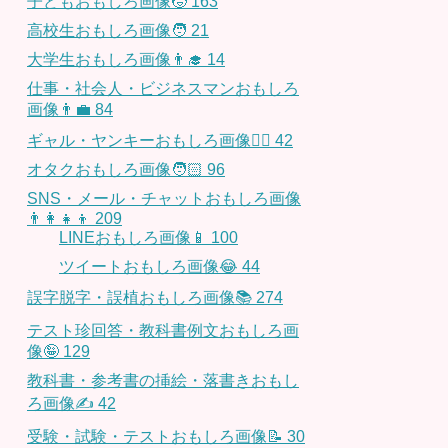
子どもおもしろ画像🧒
163
高校生おもしろ画像🧑
21
大学生おもしろ画像👨‍🎓
14
仕事・社会人・ビジネスマンおもしろ
画像👨‍💼
84
ギャル・ヤンキーおもしろ画像👱‍♀️
42
オタクおもしろ画像🧑🏻
96
SNS・メール・チャットおもしろ画像
👨‍👩‍👧‍👦
209
LINEおもしろ画像📱
100
ツイートおもしろ画像😂
44
誤字脱字・誤植おもしろ画像📚
274
テスト珍回答・教科書例文おもしろ画
像🤪
129
教科書・参考書の挿絵・落書きおもし
ろ画像✍️
42
受験・試験・テストおもしろ画像📝
30