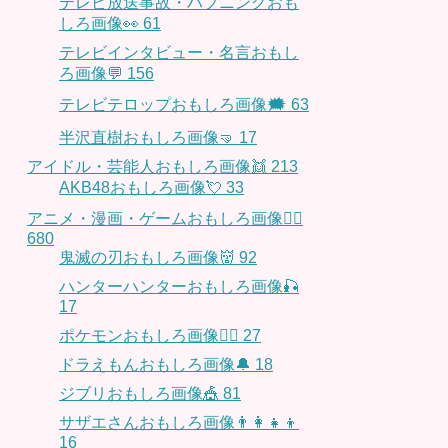
テレビ放送事故・ハプニングおも
しろ画像👀
61
テレビインタビュー・名言おもし
ろ画像💬
156
テレビテロップおもしろ画像🗯
63
半沢直樹おもしろ画像🤜
17
アイドル・芸能人おもしろ画像👯
213
AKB48おもしろ画像💘
33
アニメ・漫画・ゲームおもしろ画像🧚‍♀️
680
鬼滅の刃おもしろ画像👹
92
ハンターハンターおもしろ画像🎣
17
ポケモンおもしろ画像🤹‍♂️
27
ドラえもんおもしろ画像🔔
18
ジブリおもしろ画像🎪
81
サザエさんおもしろ画像👨‍👩‍👧‍👦
16