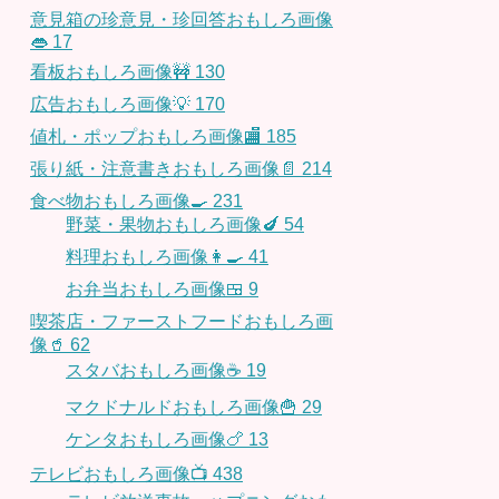
意見箱の珍意見・珍回答おもしろ画像
👄
17
看板おもしろ画像🚧
130
広告おもしろ画像💡
170
値札・ポップおもしろ画像🏬
185
張り紙・注意書きおもしろ画像📄
214
食べ物おもしろ画像🍳
231
野菜・果物おもしろ画像🍆
54
料理おもしろ画像👩‍🍳
41
お弁当おもしろ画像🍱
9
喫茶店・ファーストフードおもしろ画
像🥤
62
スタバおもしろ画像☕️
19
マクドナルドおもしろ画像🍟
29
ケンタおもしろ画像🍗
13
テレビおもしろ画像📺
438