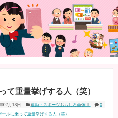
️
って重量挙げする人（笑）
2年02月13日
運動・スポーツおもしろ画像🏃‍♂️
0