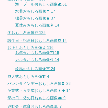
海・プールおもしろ画像🌊
61
水着おもしろ画像👙
17
猛暑おもしろ画像🔥
37
夏休みおもしろ画像🎇
14
冬おもしろ画像☃️
125
誕生日・記念日おもしろ画像🎂
14
お正月おもしろ画像🎍
116
お年玉おもしろ画像💴
16
カルタおもしろ画像🤚
14
絵馬おもしろ画像⛩
24
成人式おもしろ画像👘
4
バレンタインデーおもしろ画像🍫
23
卒業式・入学式おもしろ画像👩‍🎓
14
母の日・父の日おもしろ画像👪
9
運動会・体育おもしろ画像🤸‍♂️
7