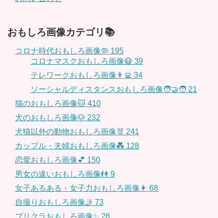
おもしろ画像カテゴリ📚
コロナ時代おもしろ画像🦠
195
コロナマスクおもしろ画像😷
39
テレワークおもしろ画像👨‍💻
34
ソーシャルディスタンスおもしろ画像🧑‍🤝‍🧑
21
猫のおもしろ画像🐱
410
犬のおもしろ画像🐶
232
犬猫以外の動物おもしろ画像🐰
241
カップル・夫婦おもしろ画像💑
128
恋愛おもしろ画像💕
150
男女の違いおもしろ画像👫
9
女子あるある・女子力おもしろ画像👩
68
自撮りおもしろ画像🤳
73
プリクラおもしろ画像✨
28