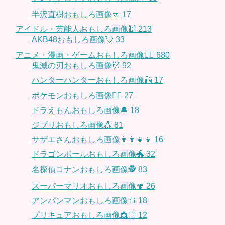
半沢直樹おもしろ画像🤜
17
アイドル・芸能人おもしろ画像👯
213
AKB48おもしろ画像💘
33
アニメ・漫画・ゲームおもしろ画像🧚‍♀️
680
鬼滅の刃おもしろ画像👹
92
ハンターハンターおもしろ画像🎣
17
ポケモンおもしろ画像🤹‍♂️
27
ドラえもんおもしろ画像🔔
18
ジブリおもしろ画像🎪
81
サザエさんおもしろ画像👨‍👩‍👧‍👦
16
ドラゴンボールおもしろ画像🐲
32
名探偵コナンおもしろ画像🕵️
83
スーパーマリオおもしろ画像🍄
26
アンパンマンおもしろ画像🍞
18
プリキュアおもしろ画像👸🏻
12