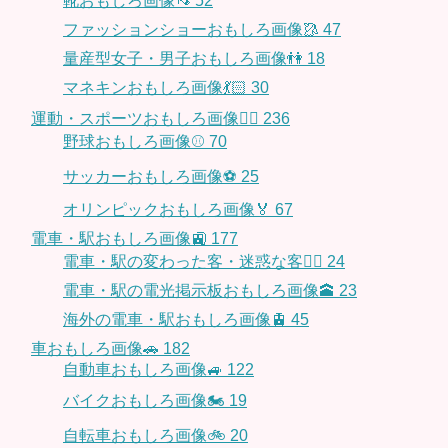
靴おもしろ画像👡
52
ファッションショーおもしろ画像🥻
47
量産型女子・男子おもしろ画像👫
18
マネキンおもしろ画像💃🏻
30
運動・スポーツおもしろ画像🏃‍♂️
236
野球おもしろ画像⚾
70
サッカーおもしろ画像⚽️
25
オリンピックおもしろ画像🏅
67
電車・駅おもしろ画像🚉
177
電車・駅の変わった客・迷惑な客🤦‍♀️
24
電車・駅の電光掲示板おもしろ画像🕋
23
海外の電車・駅おもしろ画像🚊
45
車おもしろ画像🚗
182
自動車おもしろ画像🚙
122
バイクおもしろ画像🏍
19
自転車おもしろ画像🚲
20