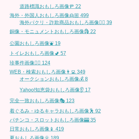
道路標識おもしろ画像🚥
22
海外・外国人おもしろ画像👱🏼
499
海外パクリ・詐欺商品おもしろ画像🙅‍♀️
39
銅像・モニュメントおもしろ画像🗿
22
公園おもしろ画像⛲️
19
トイレおもしろ画像🚽
57
珍事件画像👮‍♂️
124
WEB・検索おもしろ画像👨‍💻
349
オークションおもしろ画像💰
8
Yahoo!知恵袋おもしろ画像👂
17
完全一致おもしろ画像🎭
123
着ぐるみ・ゆるキャラおもしろ画像🕺
92
パチンコ・スロットおもしろ画像🎰
35
日常おもしろ画像📱
419
夏おもしろ画像🌞
189