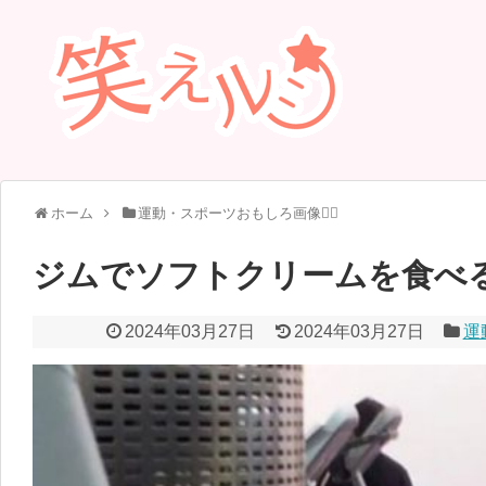
ホーム
運動・スポーツおもしろ画像🏃‍♂️
ジムでソフトクリームを食べ
2024年03月27日
2024年03月27日
運