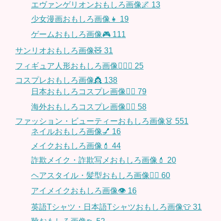
エヴァンゲリオンおもしろ画像🌌
13
少女漫画おもしろ画像👧
19
ゲームおもしろ画像🎮
111
サンリオおもしろ画像🧸
31
フィギュア人形おもしろ画像🧍🏼‍♂️
25
コスプレおもしろ画像👸
138
日本おもしろコスプレ画像🧝‍♀️
79
海外おもしろコスプレ画像🧝‍♂️
58
ファッション・ビューティーおもしろ画像👗
551
ネイルおもしろ画像💅
16
メイクおもしろ画像💄
44
詐欺メイク・詐欺写メおもしろ画像💄
20
ヘアスタイル・髪型おもしろ画像👱‍♀️
60
アイメイクおもしろ画像👁
16
英語Tシャツ・日本語Tシャツおもしろ画像👕
31