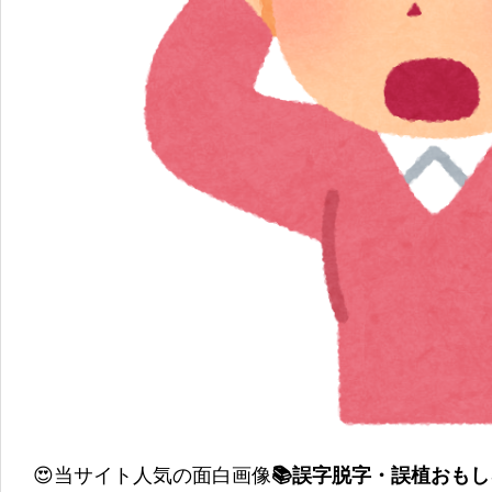
😍当サイト人気の面白画像
📚誤字脱字・誤植おも