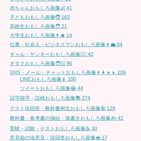
赤ちゃんおもしろ画像👶
41
子どもおもしろ画像🧒
163
高校生おもしろ画像🧑
21
大学生おもしろ画像👨‍🎓
14
仕事・社会人・ビジネスマンおもしろ画像👨‍💼
84
ギャル・ヤンキーおもしろ画像👱‍♀️
42
オタクおもしろ画像🧑🏻
96
SNS・メール・チャットおもしろ画像👨‍👩‍👧‍👦
209
LINEおもしろ画像📱
100
ツイートおもしろ画像😂
44
誤字脱字・誤植おもしろ画像📚
274
テスト珍回答・教科書例文おもしろ画像🤪
129
教科書・参考書の挿絵・落書きおもしろ画像✍️
42
受験・試験・テストおもしろ画像📝
30
意見箱の珍意見・珍回答おもしろ画像👄
17