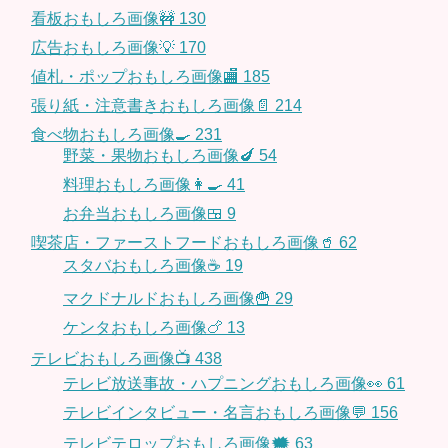
看板おもしろ画像🚧
130
広告おもしろ画像💡
170
値札・ポップおもしろ画像🏬
185
張り紙・注意書きおもしろ画像📄
214
食べ物おもしろ画像🍳
231
野菜・果物おもしろ画像🍆
54
料理おもしろ画像👩‍🍳
41
お弁当おもしろ画像🍱
9
喫茶店・ファーストフードおもしろ画像🥤
62
スタバおもしろ画像☕️
19
マクドナルドおもしろ画像🍟
29
ケンタおもしろ画像🍗
13
テレビおもしろ画像📺
438
テレビ放送事故・ハプニングおもしろ画像👀
61
テレビインタビュー・名言おもしろ画像💬
156
テレビテロップおもしろ画像🗯
63