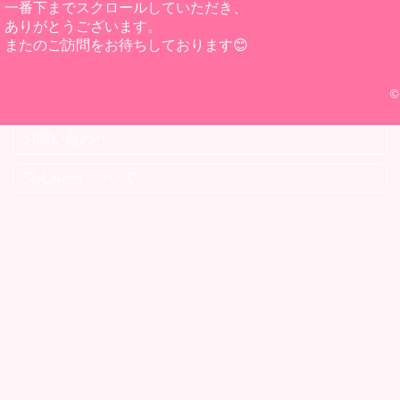
一番下までスクロールしていただき、
ありがとうございます。
またのご訪問をお待ちしております😊
©
お問い合わせ
笑えルーについて