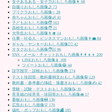
女子あるある・女子力おもしろ画像👩
68
自撮りおもしろ画像🤳
73
プリクラおもしろ画像✨
28
赤ちゃんおもしろ画像👶
41
子どもおもしろ画像🧒
163
高校生おもしろ画像🧑
21
大学生おもしろ画像👨‍🎓
14
仕事・社会人・ビジネスマンおもしろ画像👨‍💼
84
ギャル・ヤンキーおもしろ画像👱‍♀️
42
オタクおもしろ画像🧑🏻
96
SNS・メール・チャットおもしろ画像👨‍👩‍👧‍👦
209
LINEおもしろ画像📱
100
ツイートおもしろ画像😂
44
誤字脱字・誤植おもしろ画像📚
274
テスト珍回答・教科書例文おもしろ画像🤪
129
教科書・参考書の挿絵・落書きおもしろ画像✍️
42
受験・試験・テストおもしろ画像📝
30
意見箱の珍意見・珍回答おもしろ画像👄
17
看板おもしろ画像🚧
130
広告おもしろ画像💡
170
値札・ポップおもしろ画像🏬
185