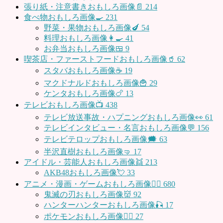
張り紙・注意書きおもしろ画像📄
214
食べ物おもしろ画像🍳
231
野菜・果物おもしろ画像🍆
54
料理おもしろ画像👩‍🍳
41
お弁当おもしろ画像🍱
9
喫茶店・ファーストフードおもしろ画像🥤
62
スタバおもしろ画像☕️
19
マクドナルドおもしろ画像🍟
29
ケンタおもしろ画像🍗
13
テレビおもしろ画像📺
438
テレビ放送事故・ハプニングおもしろ画像👀
61
テレビインタビュー・名言おもしろ画像💬
156
テレビテロップおもしろ画像🗯
63
半沢直樹おもしろ画像🤜
17
アイドル・芸能人おもしろ画像👯
213
AKB48おもしろ画像💘
33
アニメ・漫画・ゲームおもしろ画像🧚‍♀️
680
鬼滅の刃おもしろ画像👹
92
ハンターハンターおもしろ画像🎣
17
ポケモンおもしろ画像🤹‍♂️
27