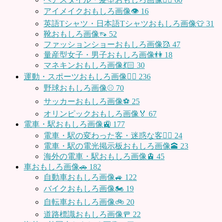
アイメイクおもしろ画像👁
16
英語Tシャツ・日本語Tシャツおもしろ画像👕
31
靴おもしろ画像👡
52
ファッションショーおもしろ画像🥻
47
量産型女子・男子おもしろ画像👫
18
マネキンおもしろ画像💃🏻
30
運動・スポーツおもしろ画像🏃‍♂️
236
野球おもしろ画像⚾
70
サッカーおもしろ画像⚽️
25
オリンピックおもしろ画像🏅
67
電車・駅おもしろ画像🚉
177
電車・駅の変わった客・迷惑な客🤦‍♀️
24
電車・駅の電光掲示板おもしろ画像🕋
23
海外の電車・駅おもしろ画像🚊
45
車おもしろ画像🚗
182
自動車おもしろ画像🚙
122
バイクおもしろ画像🏍
19
自転車おもしろ画像🚲
20
道路標識おもしろ画像🚥
22