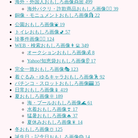
海外・外国人おもしろ画像👱🏼
499
海外パクリ・詐欺商品おもしろ画像🙅‍♀️
39
銅像・モニュメントおもしろ画像🗿
22
公園おもしろ画像⛲️
19
トイレおもしろ画像🚽
57
珍事件画像👮‍♂️
124
WEB・検索おもしろ画像👨‍💻
349
オークションおもしろ画像💰
8
Yahoo!知恵袋おもしろ画像👂
17
完全一致おもしろ画像🎭
123
着ぐるみ・ゆるキャラおもしろ画像🕺
92
パチンコ・スロットおもしろ画像🎰
35
日常おもしろ画像📱
419
夏おもしろ画像🌞
189
海・プールおもしろ画像🌊
61
水着おもしろ画像👙
17
猛暑おもしろ画像🔥
37
夏休みおもしろ画像🎇
14
冬おもしろ画像☃️
125
誕生日・記念日おもしろ画像🎂
14