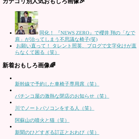
カテゴリ別人気おもしろ画像🎉
同化！ 『NEWS ZERO』で櫻井 翔の「なで
肩」が治ってしまう不思議な椅子(笑)
お願い直って！ タレント照英、ブログで文字化けが直
らなくて困る（笑）
新着おもしろ画像🌈
新幹線で予約した車椅子専用席（笑）
パチンコ屋の激熱な閉店のお知らせ（笑）
川でノートパソコンをする人（笑）
阿蘇山の噴火と猫（笑）
新聞のひどすぎる訂正とおわび（笑）