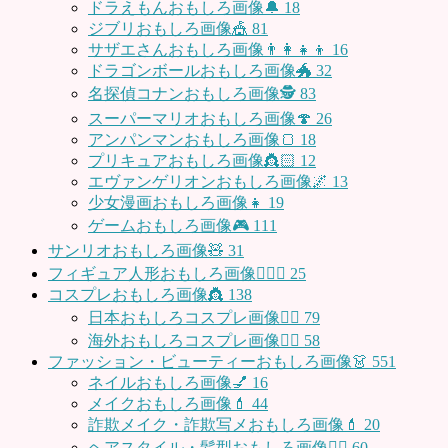
ドラえもんおもしろ画像🔔
18
ジブリおもしろ画像🎪
81
サザエさんおもしろ画像👨‍👩‍👧‍👦
16
ドラゴンボールおもしろ画像🐲
32
名探偵コナンおもしろ画像🕵️
83
スーパーマリオおもしろ画像🍄
26
アンパンマンおもしろ画像🍞
18
プリキュアおもしろ画像👸🏻
12
エヴァンゲリオンおもしろ画像🌌
13
少女漫画おもしろ画像👧
19
ゲームおもしろ画像🎮
111
サンリオおもしろ画像🧸
31
フィギュア人形おもしろ画像🧍🏼‍♂️
25
コスプレおもしろ画像👸
138
日本おもしろコスプレ画像🧝‍♀️
79
海外おもしろコスプレ画像🧝‍♂️
58
ファッション・ビューティーおもしろ画像👗
551
ネイルおもしろ画像💅
16
メイクおもしろ画像💄
44
詐欺メイク・詐欺写メおもしろ画像💄
20
ヘアスタイル・髪型おもしろ画像👱‍♀️
60