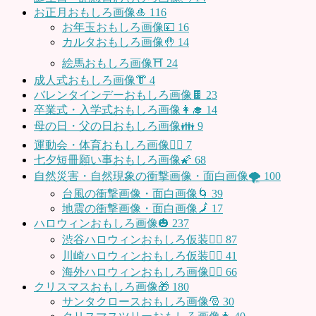
お正月おもしろ画像🎍
116
お年玉おもしろ画像💴
16
カルタおもしろ画像🤚
14
絵馬おもしろ画像⛩
24
成人式おもしろ画像👘
4
バレンタインデーおもしろ画像🍫
23
卒業式・入学式おもしろ画像👩‍🎓
14
母の日・父の日おもしろ画像👪
9
運動会・体育おもしろ画像🤸‍♂️
7
七夕短冊願い事おもしろ画像🌠
68
自然災害・自然現象の衝撃画像・面白画像🌪
100
台風の衝撃画像・面白画像🌀
39
地震の衝撃画像・面白画像🗾
17
ハロウィンおもしろ画像🎃
237
渋谷ハロウィンおもしろ仮装👯‍♂️
87
川崎ハロウィンおもしろ仮装🧞‍♀️
41
海外ハロウィンおもしろ画像🧛‍♂️
66
クリスマスおもしろ画像🎁
180
サンタクロースおもしろ画像🎅
30