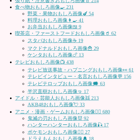
張り紙・注意書きおもしろ画像📄
214
食べ物おもしろ画像🍳
231
野菜・果物おもしろ画像🍆
54
料理おもしろ画像👩‍🍳
41
お弁当おもしろ画像🍱
9
喫茶店・ファーストフードおもしろ画像🥤
62
スタバおもしろ画像☕️
19
マクドナルドおもしろ画像🍟
29
ケンタおもしろ画像🍗
13
テレビおもしろ画像📺
438
テレビ放送事故・ハプニングおもしろ画像👀
61
テレビインタビュー・名言おもしろ画像💬
156
テレビテロップおもしろ画像🗯
63
半沢直樹おもしろ画像🤜
17
アイドル・芸能人おもしろ画像👯
213
AKB48おもしろ画像💘
33
アニメ・漫画・ゲームおもしろ画像🧚‍♀️
680
鬼滅の刃おもしろ画像👹
92
ハンターハンターおもしろ画像🎣
17
ポケモンおもしろ画像🤹‍♂️
27
ドラえもんおもしろ画像🔔
18