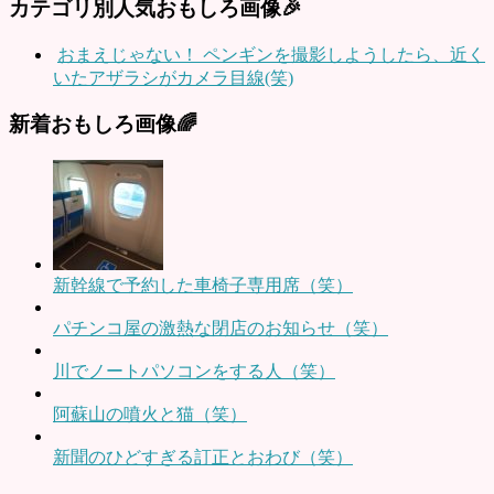
カテゴリ別人気おもしろ画像🎉
おまえじゃない！ ペンギンを撮影しようしたら、近く
いたアザラシがカメラ目線(笑)
新着おもしろ画像🌈
新幹線で予約した車椅子専用席（笑）
パチンコ屋の激熱な閉店のお知らせ（笑）
川でノートパソコンをする人（笑）
阿蘇山の噴火と猫（笑）
新聞のひどすぎる訂正とおわび（笑）