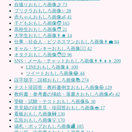
自撮りおもしろ画像🤳
73
プリクラおもしろ画像✨
28
赤ちゃんおもしろ画像👶
41
子どもおもしろ画像🧒
163
高校生おもしろ画像🧑
21
大学生おもしろ画像👨‍🎓
14
仕事・社会人・ビジネスマンおもしろ画像👨‍💼
84
ギャル・ヤンキーおもしろ画像👱‍♀️
42
オタクおもしろ画像🧑🏻
96
SNS・メール・チャットおもしろ画像👨‍👩‍👧‍👦
209
LINEおもしろ画像📱
100
ツイートおもしろ画像😂
44
誤字脱字・誤植おもしろ画像📚
274
テスト珍回答・教科書例文おもしろ画像🤪
129
教科書・参考書の挿絵・落書きおもしろ画像✍️
42
受験・試験・テストおもしろ画像📝
30
意見箱の珍意見・珍回答おもしろ画像👄
17
看板おもしろ画像🚧
130
広告おもしろ画像💡
170
値札・ポップおもしろ画像🏬
185