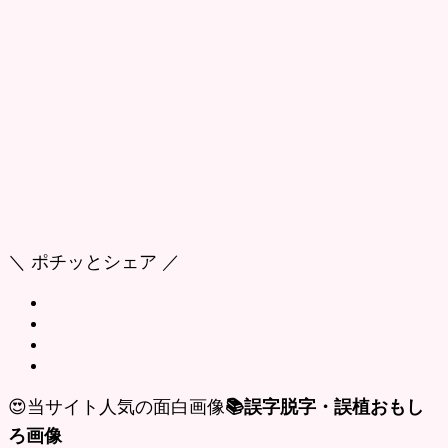
＼ ポチッとシェア ／
😍当サイト人気の面白画像
📚誤字脱字・誤植おもし
ろ画像