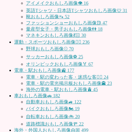
アイメイクおもしろ画像👁
16
英語Tシャツ・日本語Tシャツおもしろ画像👕
31
靴おもしろ画像👡
52
ファッションショーおもしろ画像🥻
47
量産型女子・男子おもしろ画像👫
18
マネキンおもしろ画像💃🏻
30
運動・スポーツおもしろ画像🏃‍♂️
236
野球おもしろ画像⚾
70
サッカーおもしろ画像⚽️
25
オリンピックおもしろ画像🏅
67
電車・駅おもしろ画像🚉
177
電車・駅の変わった客・迷惑な客🤦‍♀️
24
電車・駅の電光掲示板おもしろ画像🕋
23
海外の電車・駅おもしろ画像🚊
45
車おもしろ画像🚗
182
自動車おもしろ画像🚙
122
バイクおもしろ画像🏍
19
自転車おもしろ画像🚲
20
道路標識おもしろ画像🚥
22
海外・外国人おもしろ画像👱🏼
499