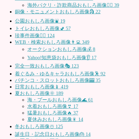
海外パクリ・詐欺商品おもしろ画像🙅‍♀️
39
銅像・モニュメントおもしろ画像🗿
22
公園おもしろ画像⛲️
19
トイレおもしろ画像🚽
57
珍事件画像👮‍♂️
124
WEB・検索おもしろ画像👨‍💻
349
オークションおもしろ画像💰
8
Yahoo!知恵袋おもしろ画像👂
17
完全一致おもしろ画像🎭
123
着ぐるみ・ゆるキャラおもしろ画像🕺
92
パチンコ・スロットおもしろ画像🎰
35
日常おもしろ画像📱
419
夏おもしろ画像🌞
189
海・プールおもしろ画像🌊
61
水着おもしろ画像👙
17
猛暑おもしろ画像🔥
37
夏休みおもしろ画像🎇
14
冬おもしろ画像☃️
125
誕生日・記念日おもしろ画像🎂
14