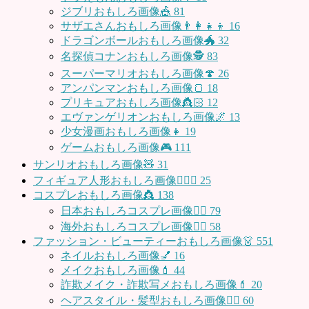
ジブリおもしろ画像🎪
81
サザエさんおもしろ画像👨‍👩‍👧‍👦
16
ドラゴンボールおもしろ画像🐲
32
名探偵コナンおもしろ画像🕵️
83
スーパーマリオおもしろ画像🍄
26
アンパンマンおもしろ画像🍞
18
プリキュアおもしろ画像👸🏻
12
エヴァンゲリオンおもしろ画像🌌
13
少女漫画おもしろ画像👧
19
ゲームおもしろ画像🎮
111
サンリオおもしろ画像🧸
31
フィギュア人形おもしろ画像🧍🏼‍♂️
25
コスプレおもしろ画像👸
138
日本おもしろコスプレ画像🧝‍♀️
79
海外おもしろコスプレ画像🧝‍♂️
58
ファッション・ビューティーおもしろ画像👗
551
ネイルおもしろ画像💅
16
メイクおもしろ画像💄
44
詐欺メイク・詐欺写メおもしろ画像💄
20
ヘアスタイル・髪型おもしろ画像👱‍♀️
60