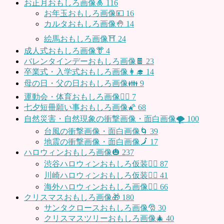
お正月おもしろ画像🎍
116
お年玉おもしろ画像💴
16
カルタおもしろ画像🤚
14
絵馬おもしろ画像⛩
24
成人式おもしろ画像👘
4
バレンタインデーおもしろ画像🍫
23
卒業式・入学式おもしろ画像👩‍🎓
14
母の日・父の日おもしろ画像👪
9
運動会・体育おもしろ画像🤸‍♂️
7
七夕短冊願い事おもしろ画像🌠
68
自然災害・自然現象の衝撃画像・面白画像🌪
100
台風の衝撃画像・面白画像🌀
39
地震の衝撃画像・面白画像🗾
17
ハロウィンおもしろ画像🎃
237
渋谷ハロウィンおもしろ仮装👯‍♂️
87
川崎ハロウィンおもしろ仮装🧞‍♀️
41
海外ハロウィンおもしろ画像🧛‍♂️
66
クリスマスおもしろ画像🎁
180
サンタクロースおもしろ画像🎅
30
クリスマスツリーおもしろ画像🎄
40