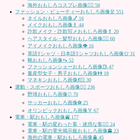
海外おもしろコスプレ画像🧝‍♂️
58
ファッション・ビューティーおもしろ画像👗
551
ネイルおもしろ画像💅
16
メイクおもしろ画像💄
44
詐欺メイク・詐欺写メおもしろ画像💄
20
ヘアスタイル・髪型おもしろ画像👱‍♀️
60
アイメイクおもしろ画像👁
16
英語Tシャツ・日本語Tシャツおもしろ画像👕
31
靴おもしろ画像👡
52
ファッションショーおもしろ画像🥻
47
量産型女子・男子おもしろ画像👫
18
マネキンおもしろ画像💃🏻
30
運動・スポーツおもしろ画像🏃‍♂️
236
野球おもしろ画像⚾
70
サッカーおもしろ画像⚽️
25
オリンピックおもしろ画像🏅
67
電車・駅おもしろ画像🚉
177
電車・駅の変わった客・迷惑な客🤦‍♀️
24
電車・駅の電光掲示板おもしろ画像🕋
23
海外の電車・駅おもしろ画像🚊
45