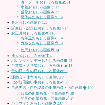
海・プールおもしろ画像🌊
61
水着おもしろ画像👙
17
猛暑おもしろ画像🔥
37
夏休みおもしろ画像🎇
14
冬おもしろ画像☃️
125
誕生日・記念日おもしろ画像🎂
14
お正月おもしろ画像🎍
116
お年玉おもしろ画像💴
16
カルタおもしろ画像🤚
14
絵馬おもしろ画像⛩
24
成人式おもしろ画像👘
4
バレンタインデーおもしろ画像🍫
23
卒業式・入学式おもしろ画像👩‍🎓
14
母の日・父の日おもしろ画像👪
9
運動会・体育おもしろ画像🤸‍♂️
7
七夕短冊願い事おもしろ画像🌠
68
自然災害・自然現象の衝撃画像・面白画像🌪
100
台風の衝撃画像・面白画像🌀
39
地震の衝撃画像・面白画像🗾
17
ハロウィンおもしろ画像🎃
237