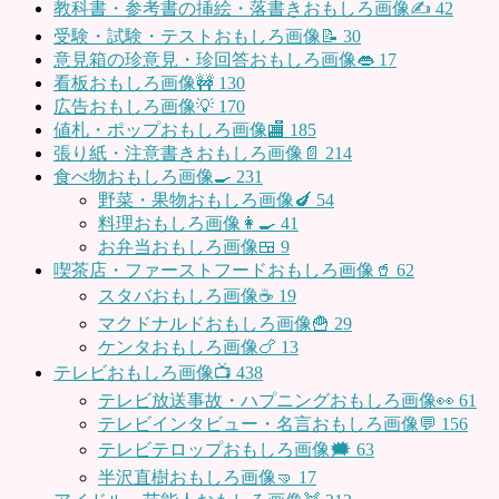
教科書・参考書の挿絵・落書きおもしろ画像✍️
42
受験・試験・テストおもしろ画像📝
30
意見箱の珍意見・珍回答おもしろ画像👄
17
看板おもしろ画像🚧
130
広告おもしろ画像💡
170
値札・ポップおもしろ画像🏬
185
張り紙・注意書きおもしろ画像📄
214
食べ物おもしろ画像🍳
231
野菜・果物おもしろ画像🍆
54
料理おもしろ画像👩‍🍳
41
お弁当おもしろ画像🍱
9
喫茶店・ファーストフードおもしろ画像🥤
62
スタバおもしろ画像☕️
19
マクドナルドおもしろ画像🍟
29
ケンタおもしろ画像🍗
13
テレビおもしろ画像📺
438
テレビ放送事故・ハプニングおもしろ画像👀
61
テレビインタビュー・名言おもしろ画像💬
156
テレビテロップおもしろ画像🗯
63
半沢直樹おもしろ画像🤜
17