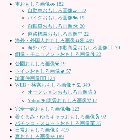
車おもしろ画像🚗
182
自動車おもしろ画像🚙
122
バイクおもしろ画像🏍
19
自転車おもしろ画像🚲
20
道路標識おもしろ画像🚥
22
海外・外国人おもしろ画像👱🏼
499
海外パクリ・詐欺商品おもしろ画像🙅‍♀️
39
銅像・モニュメントおもしろ画像🗿
22
公園おもしろ画像⛲️
19
トイレおもしろ画像🚽
57
珍事件画像👮‍♂️
124
WEB・検索おもしろ画像👨‍💻
349
オークションおもしろ画像💰
8
Yahoo!知恵袋おもしろ画像👂
17
完全一致おもしろ画像🎭
123
着ぐるみ・ゆるキャラおもしろ画像🕺
92
パチンコ・スロットおもしろ画像🎰
35
日常おもしろ画像📱
419
夏おもしろ画像🌞
189