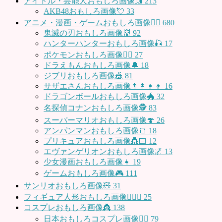
アイドル・芸能人おもしろ画像👯
213
AKB48おもしろ画像💘
33
アニメ・漫画・ゲームおもしろ画像🧚‍♀️
680
鬼滅の刃おもしろ画像👹
92
ハンターハンターおもしろ画像🎣
17
ポケモンおもしろ画像🤹‍♂️
27
ドラえもんおもしろ画像🔔
18
ジブリおもしろ画像🎪
81
サザエさんおもしろ画像👨‍👩‍👧‍👦
16
ドラゴンボールおもしろ画像🐲
32
名探偵コナンおもしろ画像🕵️
83
スーパーマリオおもしろ画像🍄
26
アンパンマンおもしろ画像🍞
18
プリキュアおもしろ画像👸🏻
12
エヴァンゲリオンおもしろ画像🌌
13
少女漫画おもしろ画像👧
19
ゲームおもしろ画像🎮
111
サンリオおもしろ画像🧸
31
フィギュア人形おもしろ画像🧍🏼‍♂️
25
コスプレおもしろ画像👸
138
日本おもしろコスプレ画像🧝‍♀️
79