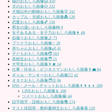
猫のおもしろ画像🐱
410
犬のおもしろ画像🐶
232
犬猫以外の動物おもしろ画像🐰
241
カップル・夫婦おもしろ画像💑
128
恋愛おもしろ画像💕
150
男女の違いおもしろ画像👫
9
女子あるある・女子力おもしろ画像👩
68
自撮りおもしろ画像🤳
73
プリクラおもしろ画像✨
28
赤ちゃんおもしろ画像👶
41
子どもおもしろ画像🧒
163
高校生おもしろ画像🧑
21
大学生おもしろ画像👨‍🎓
14
仕事・社会人・ビジネスマンおもしろ画像👨‍💼
84
ギャル・ヤンキーおもしろ画像👱‍♀️
42
オタクおもしろ画像🧑🏻
96
SNS・メール・チャットおもしろ画像👨‍👩‍👧‍👦
209
LINEおもしろ画像📱
100
ツイートおもしろ画像😂
44
誤字脱字・誤植おもしろ画像📚
274
テスト珍回答・教科書例文おもしろ画像🤪
129