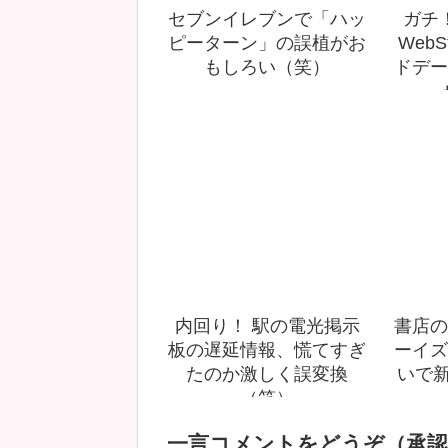
セブンイレブンで「ハッ
ガチ！
ピーターン」の誤植がお
Web
もしろい（笑）
ドデー
内回り！ 駅の電光掲示
書店の
板の遅延情報、慌てすぎ
ーイズ
たのか激しく誤変換
いで新
（笑）
一言コメントをどうぞ（承認