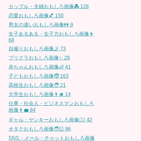
カップル・夫婦おもしろ画像💑
128
恋愛おもしろ画像💕
150
男女の違いおもしろ画像👫
9
女子あるある・女子力おもしろ画像👩
68
自撮りおもしろ画像🤳
73
プリクラおもしろ画像✨
28
赤ちゃんおもしろ画像👶
41
子どもおもしろ画像🧒
163
高校生おもしろ画像🧑
21
大学生おもしろ画像👨‍🎓
14
仕事・社会人・ビジネスマンおもしろ
画像👨‍💼
84
ギャル・ヤンキーおもしろ画像👱‍♀️
42
オタクおもしろ画像🧑🏻
96
SNS・メール・チャットおもしろ画像