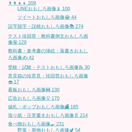
👨‍👩‍👧‍👦
209
LINEおもしろ画像📱
100
ツイートおもしろ画像😂
44
誤字脱字・誤植おもしろ画像📚
274
テスト珍回答・教科書例文おもしろ画
像🤪
129
教科書・参考書の挿絵・落書きおもし
ろ画像✍️
42
受験・試験・テストおもしろ画像📝
30
意見箱の珍意見・珍回答おもしろ画像
👄
17
看板おもしろ画像🚧
130
広告おもしろ画像💡
170
値札・ポップおもしろ画像🏬
185
張り紙・注意書きおもしろ画像📄
214
食べ物おもしろ画像🍳
231
野菜・果物おもしろ画像🍆
54