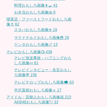
料理おもしろ画像👩‍🍳
41
お弁当おもしろ画像🍱
9
喫茶店・ファーストフードおもしろ画
像🥤
62
スタバおもしろ画像☕️
19
マクドナルドおもしろ画像🍟
29
ケンタおもしろ画像🍗
13
テレビおもしろ画像📺
438
テレビ放送事故・ハプニングおも
しろ画像👀
61
テレビインタビュー・名言おもし
ろ画像💬
156
テレビテロップおもしろ画像🗯
63
半沢直樹おもしろ画像🤜
17
アイドル・芸能人おもしろ画像👯
213
AKB48おもしろ画像💘
33