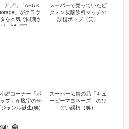
 アプリ『ASUS
スーパーで売っていたビ
Storage』がクラウ
タミン炭酸飲料マッチの
タを本気で同期さ
誤植ポップ（笑）
せにきた(笑)
小説コーナー「ボ
スーパー広告の品「キュ
ラブ」が脱字のせ
ーピーマヨネーズ」のひ
ジャンル誕生(笑)
どい誤植（笑）
制）🤭