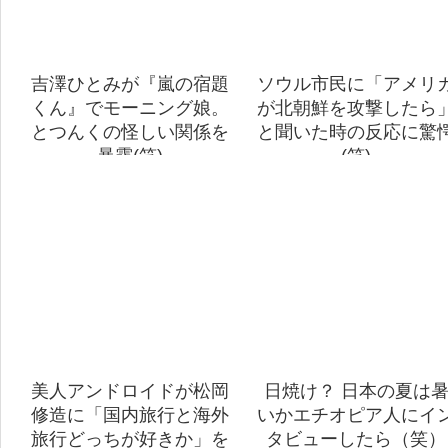
吉澤ひとみが『嵐の宿題
ソウル市民に「アメリ
くん』でモーニング娘。
が北朝鮮を攻撃したら
とつんくの怪しい関係を
と聞いた時の反応に驚
暴露(笑)
(笑)
美人アンドロイドが松岡
日焼け？ 日本の夏は
修造に「国内旅行と海外
いかエチオピア人にイ
旅行どっちが好きか」を
タビューしたら（笑）