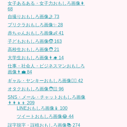
女子あるある・女子力おもしろ画像👩
68
自撮りおもしろ画像🤳
73
プリクラおもしろ画像✨
28
赤ちゃんおもしろ画像👶
41
子どもおもしろ画像🧒
163
高校生おもしろ画像🧑
21
大学生おもしろ画像👨‍🎓
14
仕事・社会人・ビジネスマンおもしろ
画像👨‍💼
84
ギャル・ヤンキーおもしろ画像👱‍♀️
42
オタクおもしろ画像🧑🏻
96
SNS・メール・チャットおもしろ画像
👨‍👩‍👧‍👦
209
LINEおもしろ画像📱
100
ツイートおもしろ画像😂
44
誤字脱字・誤植おもしろ画像📚
274