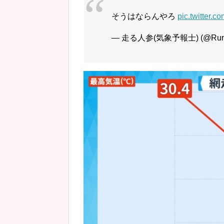
そうはならんやろ
pic.twitter.
— 走る人参(気象予報士) (@Runn