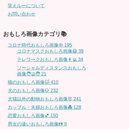
笑えルーについて
お問い合わせ
おもしろ画像カテゴリ📚
コロナ時代おもしろ画像🦠
195
コロナマスクおもしろ画像😷
39
テレワークおもしろ画像👨‍💻
34
ソーシャルディスタンスおもしろ
画像🧑‍🤝‍🧑
21
猫のおもしろ画像🐱
410
犬のおもしろ画像🐶
232
犬猫以外の動物おもしろ画像🐰
241
カップル・夫婦おもしろ画像💑
128
恋愛おもしろ画像💕
150
男女の違いおもしろ画像👫
9