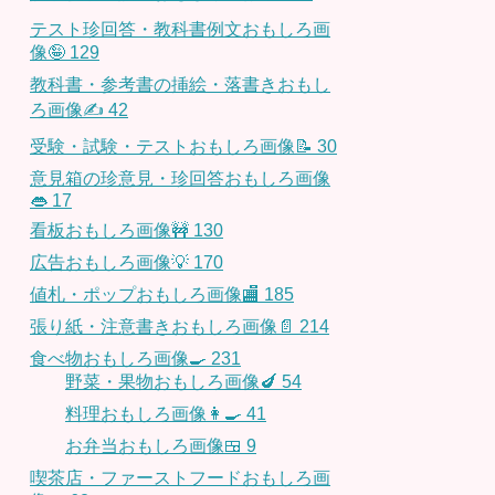
テスト珍回答・教科書例文おもしろ画
像🤪
129
教科書・参考書の挿絵・落書きおもし
ろ画像✍️
42
受験・試験・テストおもしろ画像📝
30
意見箱の珍意見・珍回答おもしろ画像
👄
17
看板おもしろ画像🚧
130
広告おもしろ画像💡
170
値札・ポップおもしろ画像🏬
185
張り紙・注意書きおもしろ画像📄
214
食べ物おもしろ画像🍳
231
野菜・果物おもしろ画像🍆
54
料理おもしろ画像👩‍🍳
41
お弁当おもしろ画像🍱
9
喫茶店・ファーストフードおもしろ画