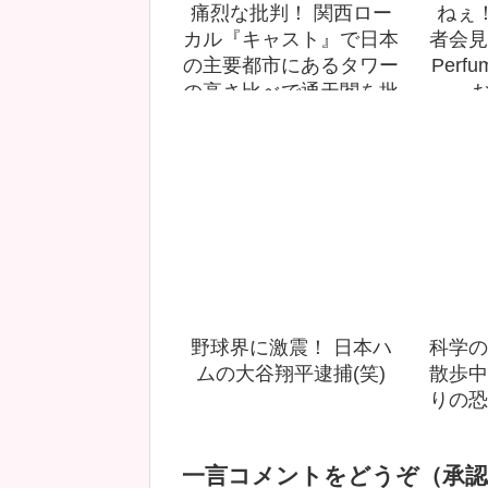
痛烈な批判！ 関西ロー
ねぇ
カル『キャスト』で日本
者会見
の主要都市にあるタワー
Per
の高さ比べで通天閣を批
お
判(笑)
野球界に激震！ 日本ハ
科学の
ムの大谷翔平逮捕(笑)
散歩中
りの恐
一言コメントをどうぞ（承認