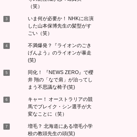
（笑）
いま何が必要か！ NHKに出演
した山本保博先生の髪型がす
ごい（笑）
不満爆発？『ライオンのごき
げんよう』のライオンが暴走
(笑)
同化！ 『NEWS ZERO』で櫻
井 翔の「なで肩」が治ってし
まう不思議な椅子(笑)
キャー！ オーストラリアの競
馬でブレイク・シン選手が大
変なことに（笑）
増毛？ 北海道にある増毛小学
校の教頭先生の頭(笑)