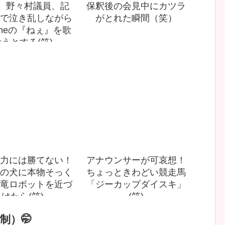
！ 野々村議員、記
保釈後の会見中にカツラ
で泣き乱しながら
がとれた瞬間（笑）
fumeの『ねぇ』を歌
うとする(笑)
力には勝てない！
アナウンサーが可哀想！
の犬に本物そっく
ちょっときわどい競走馬
竜ロボットを近づ
「ジーカップダイスキ」
けたら(笑)
(笑)
制）🤭