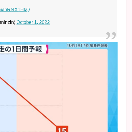
com/lnRt4X1HkQ
inzin)
October 1, 2022