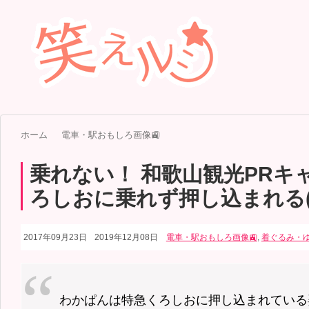
ホーム
電車・駅おもしろ画像🚉
乗れない！ 和歌山観光PRキ
ろしおに乗れず押し込まれる(
2017年09月23日
2019年12月08日
電車・駅おもしろ画像🚉
,
着ぐるみ・ゆ
わかぱんは特急くろしおに押し込まれている