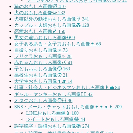
ソーシャルディスタンスおもしろ画像🧑‍🤝‍🧑
21
猫のおもしろ画像🐱
410
犬のおもしろ画像🐶
232
犬猫以外の動物おもしろ画像🐰
241
カップル・夫婦おもしろ画像💑
128
恋愛おもしろ画像💕
150
男女の違いおもしろ画像👫
9
女子あるある・女子力おもしろ画像👩
68
自撮りおもしろ画像🤳
73
プリクラおもしろ画像✨
28
赤ちゃんおもしろ画像👶
41
子どもおもしろ画像🧒
163
高校生おもしろ画像🧑
21
大学生おもしろ画像👨‍🎓
14
仕事・社会人・ビジネスマンおもしろ画像👨‍💼
84
ギャル・ヤンキーおもしろ画像👱‍♀️
42
オタクおもしろ画像🧑🏻
96
SNS・メール・チャットおもしろ画像👨‍👩‍👧‍👦
209
LINEおもしろ画像📱
100
ツイートおもしろ画像😂
44
誤字脱字・誤植おもしろ画像📚
274