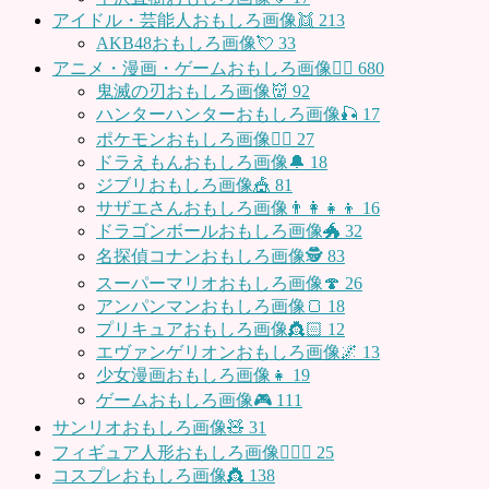
アイドル・芸能人おもしろ画像👯
213
AKB48おもしろ画像💘
33
アニメ・漫画・ゲームおもしろ画像🧚‍♀️
680
鬼滅の刃おもしろ画像👹
92
ハンターハンターおもしろ画像🎣
17
ポケモンおもしろ画像🤹‍♂️
27
ドラえもんおもしろ画像🔔
18
ジブリおもしろ画像🎪
81
サザエさんおもしろ画像👨‍👩‍👧‍👦
16
ドラゴンボールおもしろ画像🐲
32
名探偵コナンおもしろ画像🕵️
83
スーパーマリオおもしろ画像🍄
26
アンパンマンおもしろ画像🍞
18
プリキュアおもしろ画像👸🏻
12
エヴァンゲリオンおもしろ画像🌌
13
少女漫画おもしろ画像👧
19
ゲームおもしろ画像🎮
111
サンリオおもしろ画像🧸
31
フィギュア人形おもしろ画像🧍🏼‍♂️
25
コスプレおもしろ画像👸
138