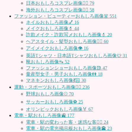
日本おもしろコスプレ画像🧝‍♀️
79
海外おもしろコスプレ画像🧝‍♂️
58
ファッション・ビューティーおもしろ画像👗
551
ネイルおもしろ画像💅
16
メイクおもしろ画像💄
44
詐欺メイク・詐欺写メおもしろ画像💄
20
ヘアスタイル・髪型おもしろ画像👱‍♀️
60
アイメイクおもしろ画像👁
16
英語Tシャツ・日本語Tシャツおもしろ画像👕
31
靴おもしろ画像👡
52
ファッションショーおもしろ画像🥻
47
量産型女子・男子おもしろ画像👫
18
マネキンおもしろ画像💃🏻
30
運動・スポーツおもしろ画像🏃‍♂️
236
野球おもしろ画像⚾
70
サッカーおもしろ画像⚽️
25
オリンピックおもしろ画像🏅
67
電車・駅おもしろ画像🚉
177
電車・駅の変わった客・迷惑な客🤦‍♀️
24
電車・駅の電光掲示板おもしろ画像🕋
23