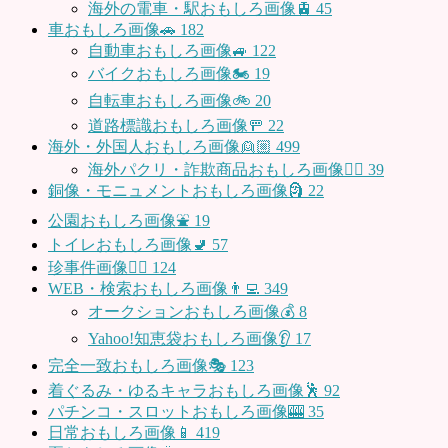
海外の電車・駅おもしろ画像🚊
45
車おもしろ画像🚗
182
自動車おもしろ画像🚙
122
バイクおもしろ画像🏍
19
自転車おもしろ画像🚲
20
道路標識おもしろ画像🚥
22
海外・外国人おもしろ画像👱🏼
499
海外パクリ・詐欺商品おもしろ画像🙅‍♀️
39
銅像・モニュメントおもしろ画像🗿
22
公園おもしろ画像⛲️
19
トイレおもしろ画像🚽
57
珍事件画像👮‍♂️
124
WEB・検索おもしろ画像👨‍💻
349
オークションおもしろ画像💰
8
Yahoo!知恵袋おもしろ画像👂
17
完全一致おもしろ画像🎭
123
着ぐるみ・ゆるキャラおもしろ画像🕺
92
パチンコ・スロットおもしろ画像🎰
35
日常おもしろ画像📱
419