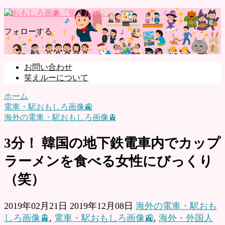
フォローする
お問い合わせ
笑えルーについて
ホーム
電車・駅おもしろ画像🚉
海外の電車・駅おもしろ画像🚊
3分！ 韓国の地下鉄電車内でカップ
ラーメンを食べる女性にびっくり
（笑）
2019年02月21日
2019年12月08日
海外の電車・駅おも
しろ画像🚊
,
電車・駅おもしろ画像🚉
,
海外・外国人