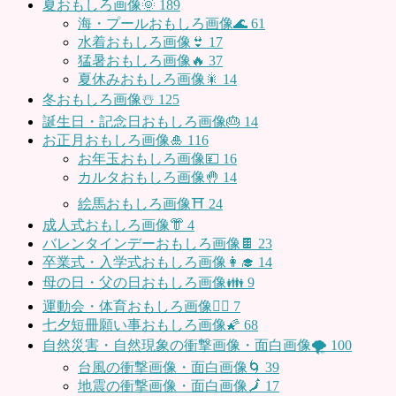
夏おもしろ画像🌞
189
海・プールおもしろ画像🌊
61
水着おもしろ画像👙
17
猛暑おもしろ画像🔥
37
夏休みおもしろ画像🎇
14
冬おもしろ画像☃️
125
誕生日・記念日おもしろ画像🎂
14
お正月おもしろ画像🎍
116
お年玉おもしろ画像💴
16
カルタおもしろ画像🤚
14
絵馬おもしろ画像⛩
24
成人式おもしろ画像👘
4
バレンタインデーおもしろ画像🍫
23
卒業式・入学式おもしろ画像👩‍🎓
14
母の日・父の日おもしろ画像👪
9
運動会・体育おもしろ画像🤸‍♂️
7
七夕短冊願い事おもしろ画像🌠
68
自然災害・自然現象の衝撃画像・面白画像🌪
100
台風の衝撃画像・面白画像🌀
39
地震の衝撃画像・面白画像🗾
17