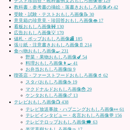
テスト珍回答・教科書例文おもしろ画像🤪
129
教科書・参考書の挿絵・落書きおもしろ画像✍️
42
受験・試験・テストおもしろ画像📝
30
意見箱の珍意見・珍回答おもしろ画像👄
17
看板おもしろ画像🚧
130
広告おもしろ画像💡
170
値札・ポップおもしろ画像🏬
185
張り紙・注意書きおもしろ画像📄
214
食べ物おもしろ画像🍳
231
野菜・果物おもしろ画像🍆
54
料理おもしろ画像👩‍🍳
41
お弁当おもしろ画像🍱
9
喫茶店・ファーストフードおもしろ画像🥤
62
スタバおもしろ画像☕️
19
マクドナルドおもしろ画像🍟
29
ケンタおもしろ画像🍗
13
テレビおもしろ画像📺
438
テレビ放送事故・ハプニングおもしろ画像👀
61
テレビインタビュー・名言おもしろ画像💬
156
テレビテロップおもしろ画像🗯
63
半沢直樹おもしろ画像🤜
17