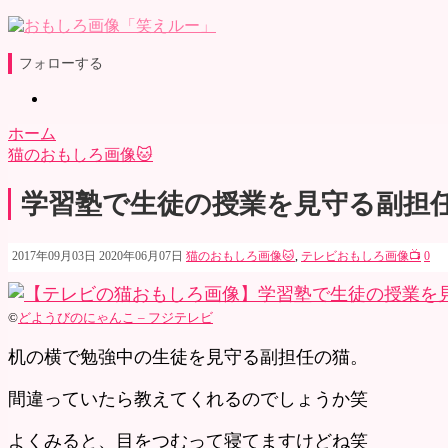
フォローする
ホーム
猫のおもしろ画像🐱
学習塾で生徒の授業を見守る副担
2017年09月03日
2020年06月07日
猫のおもしろ画像🐱
,
テレビおもしろ画像📺
0
©
どようびのにゃんこ – フジテレビ
机の横で勉強中の生徒を見守る副担任の猫。
間違っていたら教えてくれるのでしょうか笑
よくみると、目をつむって寝てますけどね笑