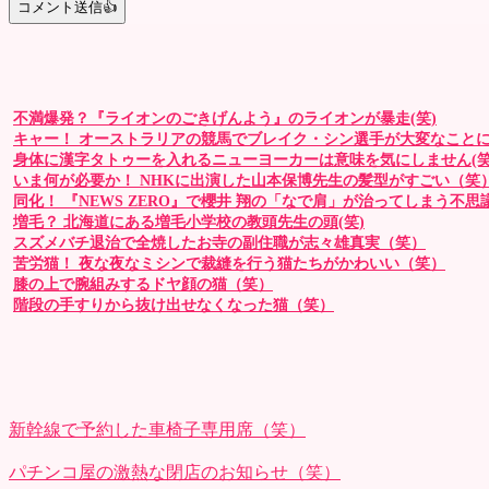
不満爆発？『ライオンのごきげんよう』のライオンが暴走(笑)
キャー！ オーストラリアの競馬でブレイク・シン選手が大変なこと
身体に漢字タトゥーを入れるニューヨーカーは意味を気にしません(笑
いま何が必要か！ NHKに出演した山本保博先生の髪型がすごい（笑
同化！ 『NEWS ZERO』で櫻井 翔の「なで肩」が治ってしまう不思議
増毛？ 北海道にある増毛小学校の教頭先生の頭(笑)
スズメバチ退治で全焼したお寺の副住職が志々雄真実（笑）
苦労猫！ 夜な夜なミシンで裁縫を行う猫たちがかわいい（笑）
膝の上で腕組みするドヤ顔の猫（笑）
階段の手すりから抜け出せなくなった猫（笑）
新幹線で予約した車椅子専用席（笑）
パチンコ屋の激熱な閉店のお知らせ（笑）