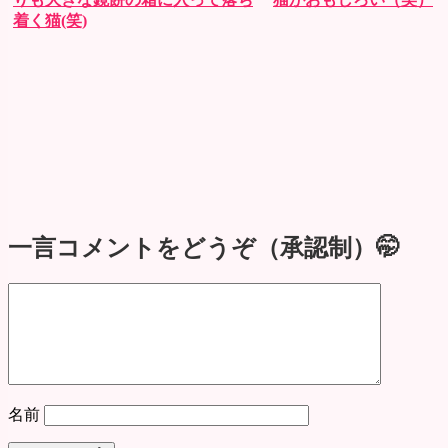
着く猫(笑)
一言コメントをどうぞ（承認制）🤭
名前