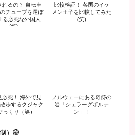
きれるの？ 自転車
比較検証！ 各国のイケ
のチューブを運ぼ
メン王子を比較してみた
する必死な外国人
(笑)
(笑)
見必死！ 海外で見
ノルウェーにある奇跡の
散歩するクジャク
岩「シェラーグボルテ
びっくり（笑）
ン」！
制）🤭