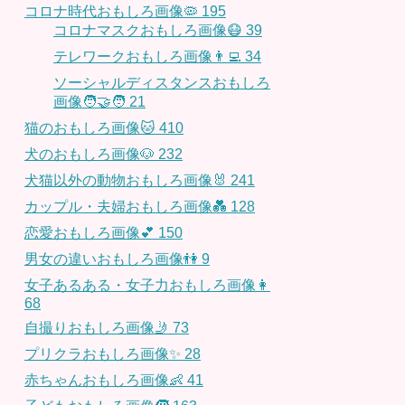
コロナ時代おもしろ画像🦠
195
コロナマスクおもしろ画像😷
39
テレワークおもしろ画像👨‍💻
34
ソーシャルディスタンスおもしろ
画像🧑‍🤝‍🧑
21
猫のおもしろ画像🐱
410
犬のおもしろ画像🐶
232
犬猫以外の動物おもしろ画像🐰
241
カップル・夫婦おもしろ画像💑
128
恋愛おもしろ画像💕
150
男女の違いおもしろ画像👫
9
女子あるある・女子力おもしろ画像👩
68
自撮りおもしろ画像🤳
73
プリクラおもしろ画像✨
28
赤ちゃんおもしろ画像👶
41