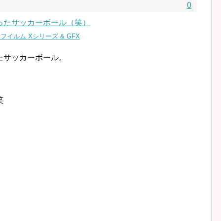
0
s | 富士フイルム Xシリーズ & GFX
たサッカーボール。
笑