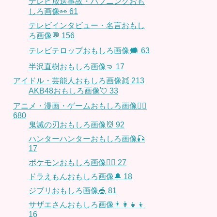
テレビ放送事故・ハプニングおも
しろ画像👀
61
テレビインタビュー・名言おもし
ろ画像💬
156
テレビテロップおもしろ画像🗯
63
半沢直樹おもしろ画像🤜
17
アイドル・芸能人おもしろ画像👯
213
AKB48おもしろ画像💘
33
アニメ・漫画・ゲームおもしろ画像🧚‍♀️
680
鬼滅の刃おもしろ画像👹
92
ハンターハンターおもしろ画像🎣
17
ポケモンおもしろ画像🤹‍♂️
27
ドラえもんおもしろ画像🔔
18
ジブリおもしろ画像🎪
81
サザエさんおもしろ画像👨‍👩‍👧‍👦
16