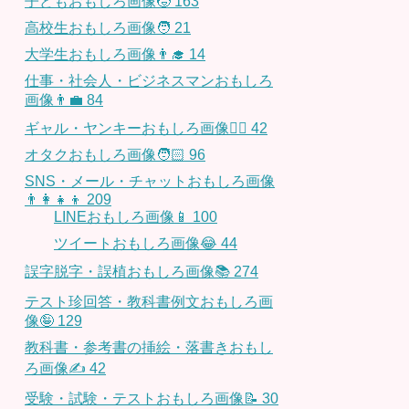
子どもおもしろ画像🧒
163
高校生おもしろ画像🧑
21
大学生おもしろ画像👨‍🎓
14
仕事・社会人・ビジネスマンおもしろ
画像👨‍💼
84
ギャル・ヤンキーおもしろ画像👱‍♀️
42
オタクおもしろ画像🧑🏻
96
SNS・メール・チャットおもしろ画像
👨‍👩‍👧‍👦
209
LINEおもしろ画像📱
100
ツイートおもしろ画像😂
44
誤字脱字・誤植おもしろ画像📚
274
テスト珍回答・教科書例文おもしろ画
像🤪
129
教科書・参考書の挿絵・落書きおもし
ろ画像✍️
42
受験・試験・テストおもしろ画像📝
30