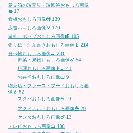
意見箱の珍意見・珍回答おもしろ画像
👄
17
看板おもしろ画像🚧
130
広告おもしろ画像💡
170
値札・ポップおもしろ画像🏬
185
張り紙・注意書きおもしろ画像📄
214
食べ物おもしろ画像🍳
231
野菜・果物おもしろ画像🍆
54
料理おもしろ画像👩‍🍳
41
お弁当おもしろ画像🍱
9
喫茶店・ファーストフードおもしろ画
像🥤
62
スタバおもしろ画像☕️
19
マクドナルドおもしろ画像🍟
29
ケンタおもしろ画像🍗
13
テレビおもしろ画像📺
438