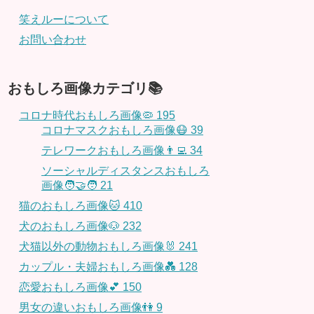
笑えルーについて
お問い合わせ
おもしろ画像カテゴリ📚
コロナ時代おもしろ画像🦠
195
コロナマスクおもしろ画像😷
39
テレワークおもしろ画像👨‍💻
34
ソーシャルディスタンスおもしろ
画像🧑‍🤝‍🧑
21
猫のおもしろ画像🐱
410
犬のおもしろ画像🐶
232
犬猫以外の動物おもしろ画像🐰
241
カップル・夫婦おもしろ画像💑
128
恋愛おもしろ画像💕
150
男女の違いおもしろ画像👫
9