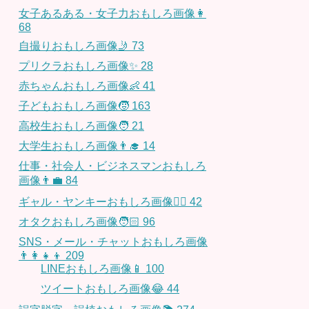
女子あるある・女子力おもしろ画像👩
68
自撮りおもしろ画像🤳
73
プリクラおもしろ画像✨
28
赤ちゃんおもしろ画像👶
41
子どもおもしろ画像🧒
163
高校生おもしろ画像🧑
21
大学生おもしろ画像👨‍🎓
14
仕事・社会人・ビジネスマンおもしろ
画像👨‍💼
84
ギャル・ヤンキーおもしろ画像👱‍♀️
42
オタクおもしろ画像🧑🏻
96
SNS・メール・チャットおもしろ画像
👨‍👩‍👧‍👦
209
LINEおもしろ画像📱
100
ツイートおもしろ画像😂
44