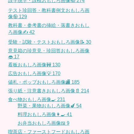
誤字脱字・誤植おもしろ画像📚
274
テスト珍回答・教科書例文おもしろ画
像🤪
129
教科書・参考書の挿絵・落書きおもし
ろ画像✍️
42
受験・試験・テストおもしろ画像📝
30
意見箱の珍意見・珍回答おもしろ画像
👄
17
看板おもしろ画像🚧
130
広告おもしろ画像💡
170
値札・ポップおもしろ画像🏬
185
張り紙・注意書きおもしろ画像📄
214
食べ物おもしろ画像🍳
231
野菜・果物おもしろ画像🍆
54
料理おもしろ画像👩‍🍳
41
お弁当おもしろ画像🍱
9
喫茶店・ファーストフードおもしろ画