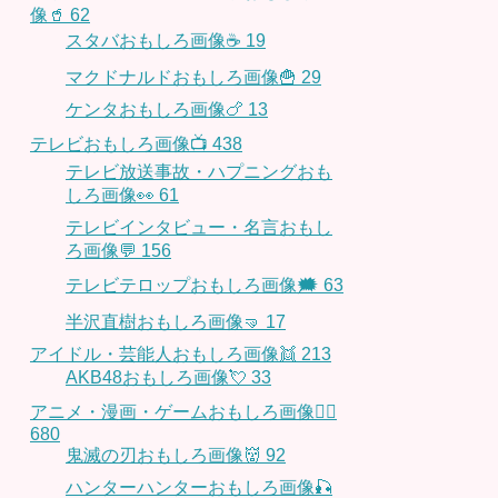
像🥤
62
スタバおもしろ画像☕️
19
マクドナルドおもしろ画像🍟
29
ケンタおもしろ画像🍗
13
テレビおもしろ画像📺
438
テレビ放送事故・ハプニングおも
しろ画像👀
61
テレビインタビュー・名言おもし
ろ画像💬
156
テレビテロップおもしろ画像🗯
63
半沢直樹おもしろ画像🤜
17
アイドル・芸能人おもしろ画像👯
213
AKB48おもしろ画像💘
33
アニメ・漫画・ゲームおもしろ画像🧚‍♀️
680
鬼滅の刃おもしろ画像👹
92
ハンターハンターおもしろ画像🎣