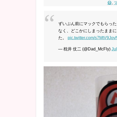
😷
,
ずいぶん前にマックでもらった
なく、どこかにしまったままに
た。
pic.twitter.com/s7MtV9Jov
— 枕井 仗二 (@Dad_McFly)
Ju