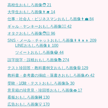
高校生おもしろ画像🧑
21
大学生おもしろ画像👨‍🎓
14
仕事・社会人・ビジネスマンおもしろ画像👨‍💼
84
ギャル・ヤンキーおもしろ画像👱‍♀️
42
オタクおもしろ画像🧑🏻
96
SNS・メール・チャットおもしろ画像👨‍👩‍👧‍👦
209
LINEおもしろ画像📱
100
ツイートおもしろ画像😂
44
誤字脱字・誤植おもしろ画像📚
274
テスト珍回答・教科書例文おもしろ画像🤪
129
教科書・参考書の挿絵・落書きおもしろ画像✍️
42
受験・試験・テストおもしろ画像📝
30
意見箱の珍意見・珍回答おもしろ画像👄
17
看板おもしろ画像🚧
130
広告おもしろ画像💡
170