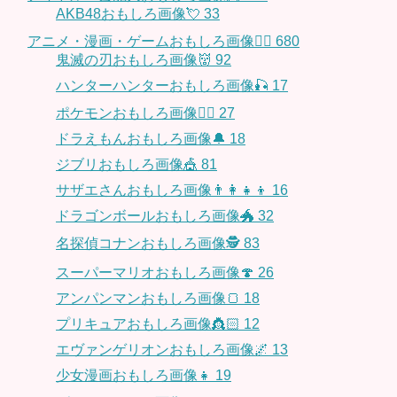
AKB48おもしろ画像💘
33
アニメ・漫画・ゲームおもしろ画像🧚‍♀️
680
鬼滅の刃おもしろ画像👹
92
ハンターハンターおもしろ画像🎣
17
ポケモンおもしろ画像🤹‍♂️
27
ドラえもんおもしろ画像🔔
18
ジブリおもしろ画像🎪
81
サザエさんおもしろ画像👨‍👩‍👧‍👦
16
ドラゴンボールおもしろ画像🐲
32
名探偵コナンおもしろ画像🕵️
83
スーパーマリオおもしろ画像🍄
26
アンパンマンおもしろ画像🍞
18
プリキュアおもしろ画像👸🏻
12
エヴァンゲリオンおもしろ画像🌌
13
少女漫画おもしろ画像👧
19