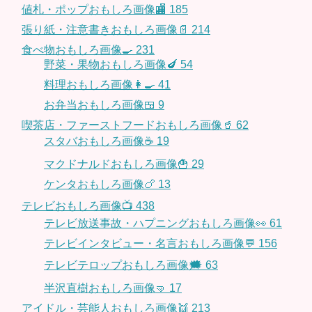
値札・ポップおもしろ画像🏬
185
張り紙・注意書きおもしろ画像📄
214
食べ物おもしろ画像🍳
231
野菜・果物おもしろ画像🍆
54
料理おもしろ画像👩‍🍳
41
お弁当おもしろ画像🍱
9
喫茶店・ファーストフードおもしろ画像🥤
62
スタバおもしろ画像☕️
19
マクドナルドおもしろ画像🍟
29
ケンタおもしろ画像🍗
13
テレビおもしろ画像📺
438
テレビ放送事故・ハプニングおもしろ画像👀
61
テレビインタビュー・名言おもしろ画像💬
156
テレビテロップおもしろ画像🗯
63
半沢直樹おもしろ画像🤜
17
アイドル・芸能人おもしろ画像👯
213