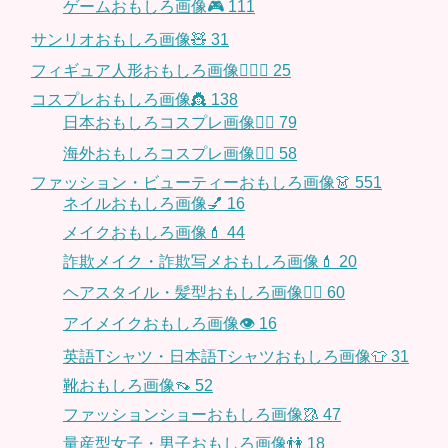
ゲームおもしろ画像🎮
111
サンリオおもしろ画像🧸
31
フィギュア人形おもしろ画像🧍🏼‍♂️
25
コスプレおもしろ画像👸
138
日本おもしろコスプレ画像🧝‍♀️
79
海外おもしろコスプレ画像🧝‍♂️
58
ファッション・ビューティーおもしろ画像👗
551
ネイルおもしろ画像💅
16
メイクおもしろ画像💄
44
詐欺メイク・詐欺写メおもしろ画像💄
20
ヘアスタイル・髪型おもしろ画像👱‍♀️
60
アイメイクおもしろ画像👁
16
英語Tシャツ・日本語Tシャツおもしろ画像👕
31
靴おもしろ画像👡
52
ファッションショーおもしろ画像🥻
47
量産型女子・男子おもしろ画像👫
18