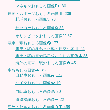
マネキンおもしろ画像💃🏻
30
運動・スポーツおもしろ画像🏃‍♂️
236
野球おもしろ画像⚾
70
サッカーおもしろ画像⚽️
25
オリンピックおもしろ画像🏅
67
電車・駅おもしろ画像🚉
177
電車・駅の変わった客・迷惑な客🤦‍♀️
24
電車・駅の電光掲示板おもしろ画像🕋
23
海外の電車・駅おもしろ画像🚊
45
車おもしろ画像🚗
182
自動車おもしろ画像🚙
122
バイクおもしろ画像🏍
19
自転車おもしろ画像🚲
20
道路標識おもしろ画像🚥
22
海外・外国人おもしろ画像👱🏼
499