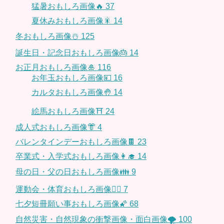
猛暑おもしろ画像🔥
37
夏休みおもしろ画像🎇
14
冬おもしろ画像☃️
125
誕生日・記念日おもしろ画像🎂
14
お正月おもしろ画像🎍
116
お年玉おもしろ画像💴
16
カルタおもしろ画像🤚
14
絵馬おもしろ画像⛩
24
成人式おもしろ画像👘
4
バレンタインデーおもしろ画像🍫
23
卒業式・入学式おもしろ画像👩‍🎓
14
母の日・父の日おもしろ画像👪
9
運動会・体育おもしろ画像🤸‍♂️
7
七夕短冊願い事おもしろ画像🌠
68
自然災害・自然現象の衝撃画像・面白画像🌪
100