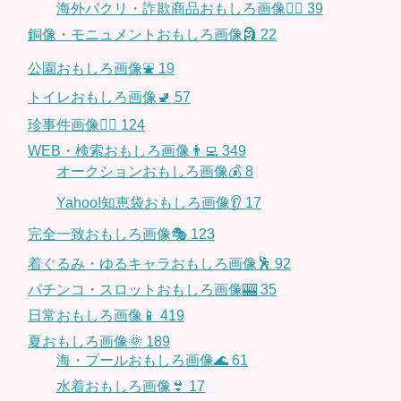
海外パクリ・詐欺商品おもしろ画像🙅‍♀️
39
銅像・モニュメントおもしろ画像🗿
22
公園おもしろ画像⛲️
19
トイレおもしろ画像🚽
57
珍事件画像👮‍♂️
124
WEB・検索おもしろ画像👨‍💻
349
オークションおもしろ画像💰
8
Yahoo!知恵袋おもしろ画像👂
17
完全一致おもしろ画像🎭
123
着ぐるみ・ゆるキャラおもしろ画像🕺
92
パチンコ・スロットおもしろ画像🎰
35
日常おもしろ画像📱
419
夏おもしろ画像🌞
189
海・プールおもしろ画像🌊
61
水着おもしろ画像👙
17