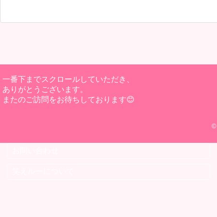
一番下までスクロールしていただき、
ありがとうございます。
またのご訪問をお待ちしております😊
©
お問い合わせ
笑えルーについて