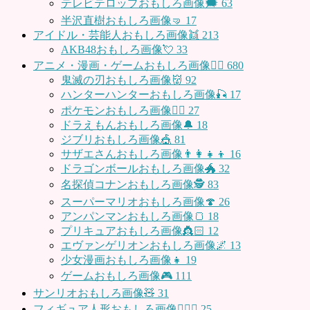
テレビテロップおもしろ画像🗯
63
半沢直樹おもしろ画像🤜
17
アイドル・芸能人おもしろ画像👯
213
AKB48おもしろ画像💘
33
アニメ・漫画・ゲームおもしろ画像🧚‍♀️
680
鬼滅の刃おもしろ画像👹
92
ハンターハンターおもしろ画像🎣
17
ポケモンおもしろ画像🤹‍♂️
27
ドラえもんおもしろ画像🔔
18
ジブリおもしろ画像🎪
81
サザエさんおもしろ画像👨‍👩‍👧‍👦
16
ドラゴンボールおもしろ画像🐲
32
名探偵コナンおもしろ画像🕵️
83
スーパーマリオおもしろ画像🍄
26
アンパンマンおもしろ画像🍞
18
プリキュアおもしろ画像👸🏻
12
エヴァンゲリオンおもしろ画像🌌
13
少女漫画おもしろ画像👧
19
ゲームおもしろ画像🎮
111
サンリオおもしろ画像🧸
31
フィギュア人形おもしろ画像🧍🏼‍♂️
25