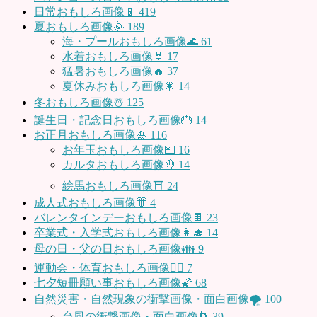
日常おもしろ画像📱
419
夏おもしろ画像🌞
189
海・プールおもしろ画像🌊
61
水着おもしろ画像👙
17
猛暑おもしろ画像🔥
37
夏休みおもしろ画像🎇
14
冬おもしろ画像☃️
125
誕生日・記念日おもしろ画像🎂
14
お正月おもしろ画像🎍
116
お年玉おもしろ画像💴
16
カルタおもしろ画像🤚
14
絵馬おもしろ画像⛩
24
成人式おもしろ画像👘
4
バレンタインデーおもしろ画像🍫
23
卒業式・入学式おもしろ画像👩‍🎓
14
母の日・父の日おもしろ画像👪
9
運動会・体育おもしろ画像🤸‍♂️
7
七夕短冊願い事おもしろ画像🌠
68
自然災害・自然現象の衝撃画像・面白画像🌪
100
台風の衝撃画像・面白画像🌀
39