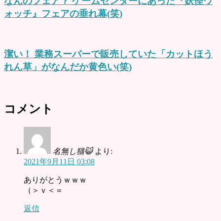
なんのフェア？ ゲームセンターにあった『妖怪ウ
ォッチ』フェアの垂れ幕(笑)
潔い！ 業務スーパーで販売していた「カットほう
れん草」がなんだか黄色い(笑)
コメント
名無し猫😺
より:
2021年9月11日 03:08
ありがとうｗｗｗ
（＞ｖ＜＝
返信