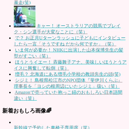
暴走(笑)
キャー！ オーストラリアの競馬でブレイ
ク・シン選手が大変なことに（笑）
で？ お正月Uターンラッシュに子どもにインタビュー
したら一言「そうですね だから何ですか」（笑）
いま何が必要か！ NHKに出演した山本保博先生の髪
型がすごい（笑）
ほうとうイエー！ 斉藤舞子アナ、美味しいほうとうア
イスに興奮して転倒（笑）
増毛？ 北海道にある増毛小学校の教頭先生の頭(笑)
シジミ！ 島根県松江市のNPO団体『斐伊川くらぶ』
理事長を「ヨシの根周辺にいたシジミ」扱い（笑）
Amazonで売っていた抱っこ紐のおもしろい日本語間
違い（笑）
新着おもしろ画像🌈
新幹線で予約した車椅子専用席（笑）