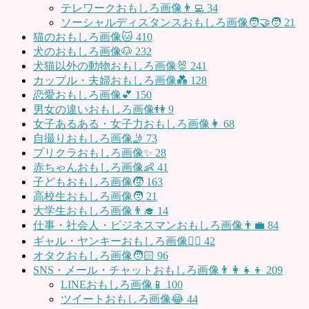
テレワークおもしろ画像👨‍💻
34
ソーシャルディスタンスおもしろ画像🧑‍🤝‍🧑
21
猫のおもしろ画像🐱
410
犬のおもしろ画像🐶
232
犬猫以外の動物おもしろ画像🐰
241
カップル・夫婦おもしろ画像💑
128
恋愛おもしろ画像💕
150
男女の違いおもしろ画像👫
9
女子あるある・女子力おもしろ画像👩
68
自撮りおもしろ画像🤳
73
プリクラおもしろ画像✨
28
赤ちゃんおもしろ画像👶
41
子どもおもしろ画像🧒
163
高校生おもしろ画像🧑
21
大学生おもしろ画像👨‍🎓
14
仕事・社会人・ビジネスマンおもしろ画像👨‍💼
84
ギャル・ヤンキーおもしろ画像👱‍♀️
42
オタクおもしろ画像🧑🏻
96
SNS・メール・チャットおもしろ画像👨‍👩‍👧‍👦
209
LINEおもしろ画像📱
100
ツイートおもしろ画像😂
44