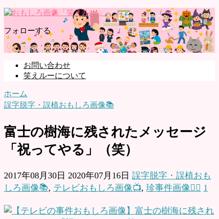
フォローする
お問い合わせ
笑えルーについて
ホーム
誤字脱字・誤植おもしろ画像📚
富士の樹海に残されたメッセージ
「祝ってやる」（笑）
2017年08月30日
2020年07月16日
誤字脱字・誤植おも
しろ画像📚
,
テレビおもしろ画像📺
,
珍事件画像👮‍♂️
1