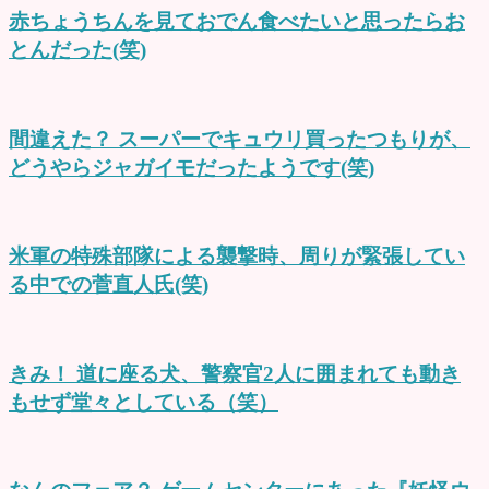
赤ちょうちんを見ておでん食べたいと思ったらお
とんだった(笑)
間違えた？ スーパーでキュウリ買ったつもりが、
どうやらジャガイモだったようです(笑)
米軍の特殊部隊による襲撃時、周りが緊張してい
る中での菅直人氏(笑)
きみ！ 道に座る犬、警察官2人に囲まれても動き
もせず堂々としている（笑）