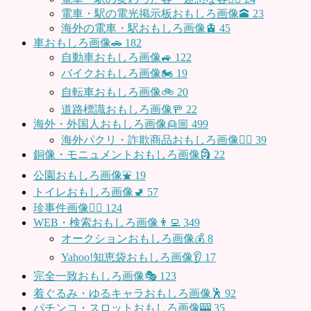
電車・駅の電光掲示板おもしろ画像🕋
23
海外の電車・駅おもしろ画像🚊
45
車おもしろ画像🚗
182
自動車おもしろ画像🚙
122
バイクおもしろ画像🏍
19
自転車おもしろ画像🚲
20
道路標識おもしろ画像🚥
22
海外・外国人おもしろ画像👱🏼
499
海外パクリ・詐欺商品おもしろ画像🙅‍♀️
39
銅像・モニュメントおもしろ画像🗿
22
公園おもしろ画像⛲️
19
トイレおもしろ画像🚽
57
珍事件画像👮‍♂️
124
WEB・検索おもしろ画像👨‍💻
349
オークションおもしろ画像💰
8
Yahoo!知恵袋おもしろ画像👂
17
完全一致おもしろ画像🎭
123
着ぐるみ・ゆるキャラおもしろ画像🕺
92
パチンコ・スロットおもしろ画像🎰
35