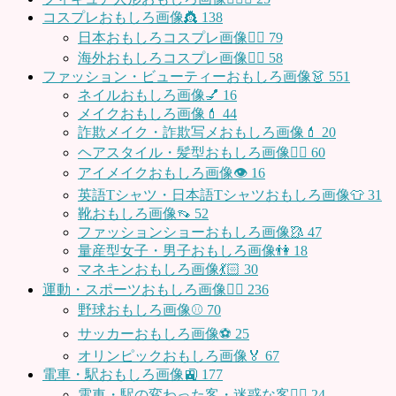
コスプレおもしろ画像👸
138
日本おもしろコスプレ画像🧝‍♀️
79
海外おもしろコスプレ画像🧝‍♂️
58
ファッション・ビューティーおもしろ画像👗
551
ネイルおもしろ画像💅
16
メイクおもしろ画像💄
44
詐欺メイク・詐欺写メおもしろ画像💄
20
ヘアスタイル・髪型おもしろ画像👱‍♀️
60
アイメイクおもしろ画像👁
16
英語Tシャツ・日本語Tシャツおもしろ画像👕
31
靴おもしろ画像👡
52
ファッションショーおもしろ画像🥻
47
量産型女子・男子おもしろ画像👫
18
マネキンおもしろ画像💃🏻
30
運動・スポーツおもしろ画像🏃‍♂️
236
野球おもしろ画像⚾
70
サッカーおもしろ画像⚽️
25
オリンピックおもしろ画像🏅
67
電車・駅おもしろ画像🚉
177
電車・駅の変わった客・迷惑な客🤦‍♀️
24