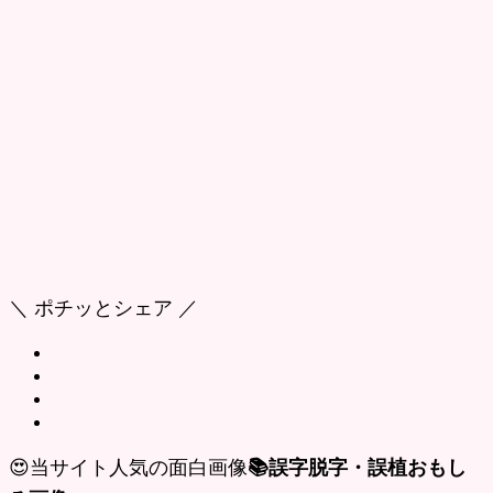
＼ ポチッとシェア ／
😍当サイト人気の面白画像
📚誤字脱字・誤植おもし