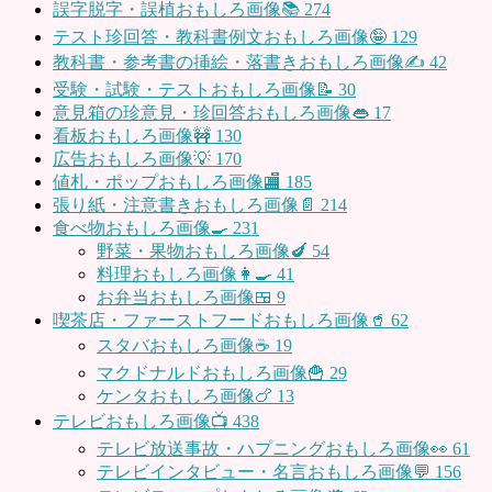
誤字脱字・誤植おもしろ画像📚
274
テスト珍回答・教科書例文おもしろ画像🤪
129
教科書・参考書の挿絵・落書きおもしろ画像✍️
42
受験・試験・テストおもしろ画像📝
30
意見箱の珍意見・珍回答おもしろ画像👄
17
看板おもしろ画像🚧
130
広告おもしろ画像💡
170
値札・ポップおもしろ画像🏬
185
張り紙・注意書きおもしろ画像📄
214
食べ物おもしろ画像🍳
231
野菜・果物おもしろ画像🍆
54
料理おもしろ画像👩‍🍳
41
お弁当おもしろ画像🍱
9
喫茶店・ファーストフードおもしろ画像🥤
62
スタバおもしろ画像☕️
19
マクドナルドおもしろ画像🍟
29
ケンタおもしろ画像🍗
13
テレビおもしろ画像📺
438
テレビ放送事故・ハプニングおもしろ画像👀
61
テレビインタビュー・名言おもしろ画像💬
156