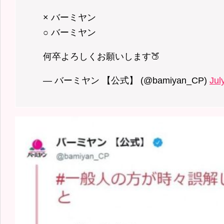
× バーミヤン
○ バーミヤン
何卒よろしくお願いします🍑
— バーミヤン 【公式】 (@bamiyan_CP)
Jul