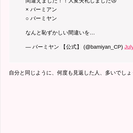
間違えました！！大変失礼しました😢
× バーミアン
○ バーミヤン
なんと恥ずかしい間違いを…
— バーミヤン 【公式】 (@bamiyan_CP)
Jul
自分と同じように、何度も見返した人、多いでしょ