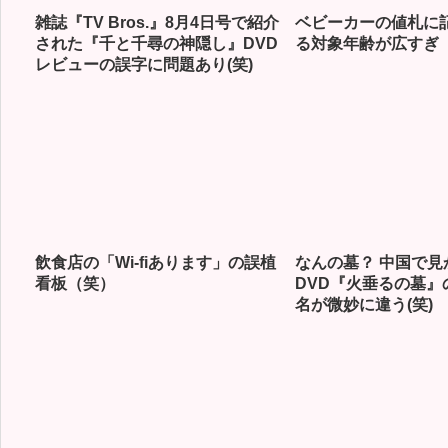
雑誌『TV Bros.』8月4日号で紹介
ベビーカーの値札に
された『千と千尋の神隠し』DVD
る対象年齢が広すぎ
レビューの誤字に問題あり(笑)
飲食店の「Wi-fiあります」の誤植
なんの墓？ 中国で見
看板（笑）
DVD『火垂るの墓』
名が微妙に違う(笑)