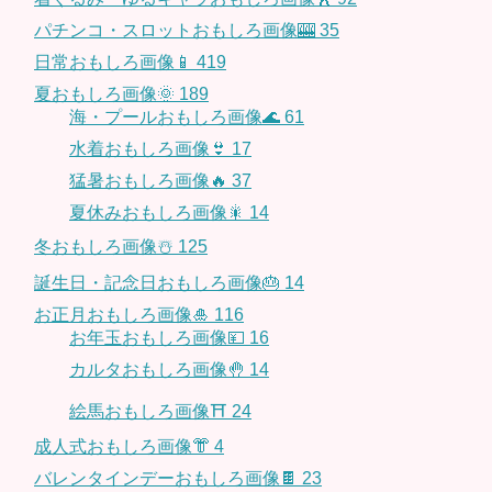
パチンコ・スロットおもしろ画像🎰
35
日常おもしろ画像📱
419
夏おもしろ画像🌞
189
海・プールおもしろ画像🌊
61
水着おもしろ画像👙
17
猛暑おもしろ画像🔥
37
夏休みおもしろ画像🎇
14
冬おもしろ画像☃️
125
誕生日・記念日おもしろ画像🎂
14
お正月おもしろ画像🎍
116
お年玉おもしろ画像💴
16
カルタおもしろ画像🤚
14
絵馬おもしろ画像⛩
24
成人式おもしろ画像👘
4
バレンタインデーおもしろ画像🍫
23