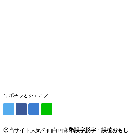
＼ ポチッとシェア ／
😍当サイト人気の面白画像
📚誤字脱字・誤植おもし