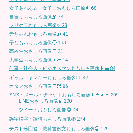
女子あるある・女子力おもしろ画像👩
68
自撮りおもしろ画像🤳
73
プリクラおもしろ画像✨
28
赤ちゃんおもしろ画像👶
41
子どもおもしろ画像🧒
163
高校生おもしろ画像🧑
21
大学生おもしろ画像👨‍🎓
14
仕事・社会人・ビジネスマンおもしろ画像👨‍💼
84
ギャル・ヤンキーおもしろ画像👱‍♀️
42
オタクおもしろ画像🧑🏻
96
SNS・メール・チャットおもしろ画像👨‍👩‍👧‍👦
209
LINEおもしろ画像📱
100
ツイートおもしろ画像😂
44
誤字脱字・誤植おもしろ画像📚
274
テスト珍回答・教科書例文おもしろ画像🤪
129