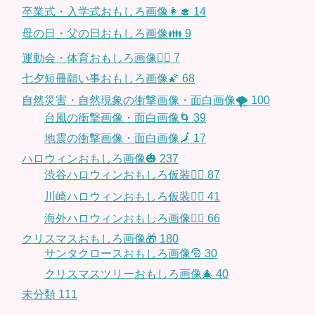
卒業式・入学式おもしろ画像👩‍🎓
14
母の日・父の日おもしろ画像👪
9
運動会・体育おもしろ画像🤸‍♂️
7
七夕短冊願い事おもしろ画像🌠
68
自然災害・自然現象の衝撃画像・面白画像🌪
100
台風の衝撃画像・面白画像🌀
39
地震の衝撃画像・面白画像🗾
17
ハロウィンおもしろ画像🎃
237
渋谷ハロウィンおもしろ仮装👯‍♂️
87
川崎ハロウィンおもしろ仮装🧞‍♀️
41
海外ハロウィンおもしろ画像🧛‍♂️
66
クリスマスおもしろ画像🎁
180
サンタクロースおもしろ画像🎅
30
クリスマスツリーおもしろ画像🎄
40
未分類
111