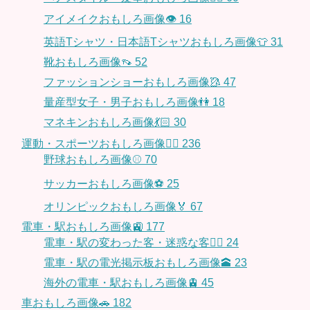
アイメイクおもしろ画像👁
16
英語Tシャツ・日本語Tシャツおもしろ画像👕
31
靴おもしろ画像👡
52
ファッションショーおもしろ画像🥻
47
量産型女子・男子おもしろ画像👫
18
マネキンおもしろ画像💃🏻
30
運動・スポーツおもしろ画像🏃‍♂️
236
野球おもしろ画像⚾
70
サッカーおもしろ画像⚽️
25
オリンピックおもしろ画像🏅
67
電車・駅おもしろ画像🚉
177
電車・駅の変わった客・迷惑な客🤦‍♀️
24
電車・駅の電光掲示板おもしろ画像🕋
23
海外の電車・駅おもしろ画像🚊
45
車おもしろ画像🚗
182