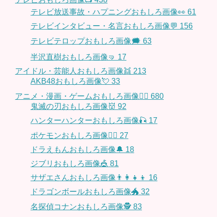
テレビ放送事故・ハプニングおもしろ画像👀
61
テレビインタビュー・名言おもしろ画像💬
156
テレビテロップおもしろ画像🗯
63
半沢直樹おもしろ画像🤜
17
アイドル・芸能人おもしろ画像👯
213
AKB48おもしろ画像💘
33
アニメ・漫画・ゲームおもしろ画像🧚‍♀️
680
鬼滅の刃おもしろ画像👹
92
ハンターハンターおもしろ画像🎣
17
ポケモンおもしろ画像🤹‍♂️
27
ドラえもんおもしろ画像🔔
18
ジブリおもしろ画像🎪
81
サザエさんおもしろ画像👨‍👩‍👧‍👦
16
ドラゴンボールおもしろ画像🐲
32
名探偵コナンおもしろ画像🕵️
83