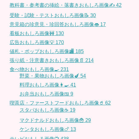
教科書・参考書の挿絵・落書きおもしろ画像✍️
42
受験・試験・テストおもしろ画像📝
30
意見箱の珍意見・珍回答おもしろ画像👄
17
看板おもしろ画像🚧
130
広告おもしろ画像💡
170
値札・ポップおもしろ画像🏬
185
張り紙・注意書きおもしろ画像📄
214
食べ物おもしろ画像🍳
231
野菜・果物おもしろ画像🍆
54
料理おもしろ画像👩‍🍳
41
お弁当おもしろ画像🍱
9
喫茶店・ファーストフードおもしろ画像🥤
62
スタバおもしろ画像☕️
19
マクドナルドおもしろ画像🍟
29
ケンタおもしろ画像🍗
13
テレビおもしろ画像📺
438