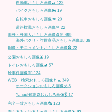
自動車おもしろ画像🚙
122
バイクおもしろ画像🏍
19
自転車おもしろ画像🚲
20
道路標識おもしろ画像🚥
22
海外・外国人おもしろ画像👱🏼
499
海外パクリ・詐欺商品おもしろ画像🙅‍♀️
39
銅像・モニュメントおもしろ画像🗿
22
公園おもしろ画像⛲️
19
トイレおもしろ画像🚽
57
珍事件画像👮‍♂️
124
WEB・検索おもしろ画像👨‍💻
349
オークションおもしろ画像💰
8
Yahoo!知恵袋おもしろ画像👂
17
完全一致おもしろ画像🎭
123
着ぐるみ・ゆるキャラおもしろ画像🕺
92