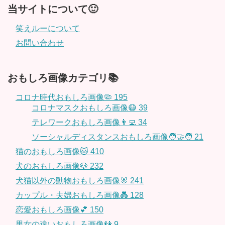
当サイトについて🙂
笑えルーについて
お問い合わせ
おもしろ画像カテゴリ📚
コロナ時代おもしろ画像🦠
195
コロナマスクおもしろ画像😷
39
テレワークおもしろ画像👨‍💻
34
ソーシャルディスタンスおもしろ画像🧑‍🤝‍🧑
21
猫のおもしろ画像🐱
410
犬のおもしろ画像🐶
232
犬猫以外の動物おもしろ画像🐰
241
カップル・夫婦おもしろ画像💑
128
恋愛おもしろ画像💕
150
男女の違いおもしろ画像👫
9