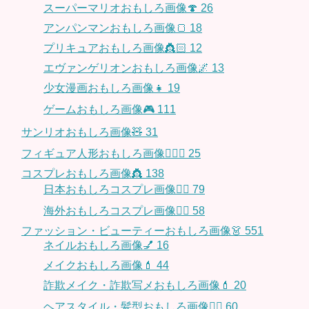
スーパーマリオおもしろ画像🍄
26
アンパンマンおもしろ画像🍞
18
プリキュアおもしろ画像👸🏻
12
エヴァンゲリオンおもしろ画像🌌
13
少女漫画おもしろ画像👧
19
ゲームおもしろ画像🎮
111
サンリオおもしろ画像🧸
31
フィギュア人形おもしろ画像🧍🏼‍♂️
25
コスプレおもしろ画像👸
138
日本おもしろコスプレ画像🧝‍♀️
79
海外おもしろコスプレ画像🧝‍♂️
58
ファッション・ビューティーおもしろ画像👗
551
ネイルおもしろ画像💅
16
メイクおもしろ画像💄
44
詐欺メイク・詐欺写メおもしろ画像💄
20
ヘアスタイル・髪型おもしろ画像👱‍♀️
60