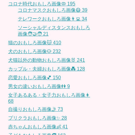
コロナ時代おもしろ画像🦠
195
コロナマスクおもしろ画像😷
39
テレワークおもしろ画像👨‍💻
34
ソーシャルディスタンスおもしろ
画像🧑‍🤝‍🧑
21
猫のおもしろ画像🐱
410
犬のおもしろ画像🐶
232
犬猫以外の動物おもしろ画像🐰
241
カップル・夫婦おもしろ画像💑
128
恋愛おもしろ画像💕
150
男女の違いおもしろ画像👫
9
女子あるある・女子力おもしろ画像👩
68
自撮りおもしろ画像🤳
73
プリクラおもしろ画像✨
28
赤ちゃんおもしろ画像👶
41