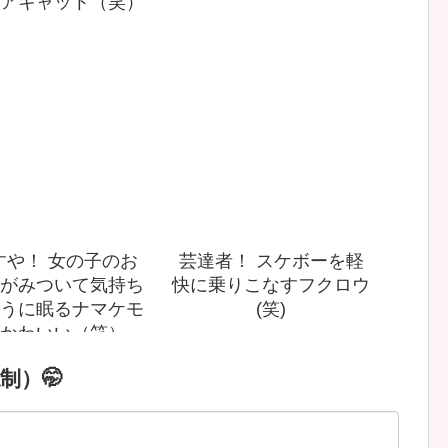
アキャット（笑）
すや！ 女の子のお
芸達者！ スケボーを軽
がみついて気持ち
快に乗りこなすフクロウ
うに眠るナマケモ
(笑)
かわいい（笑）
制）🤭