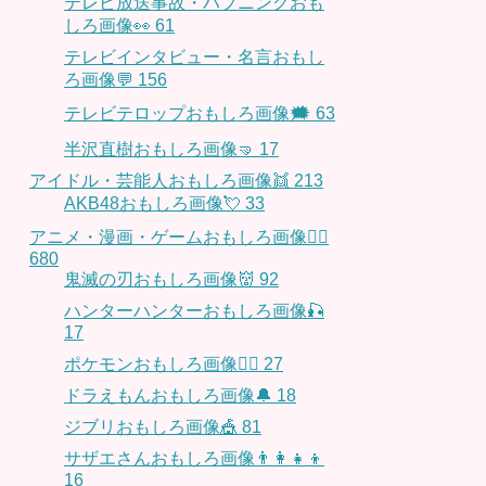
テレビ放送事故・ハプニングおも
しろ画像👀
61
テレビインタビュー・名言おもし
ろ画像💬
156
テレビテロップおもしろ画像🗯
63
半沢直樹おもしろ画像🤜
17
アイドル・芸能人おもしろ画像👯
213
AKB48おもしろ画像💘
33
アニメ・漫画・ゲームおもしろ画像🧚‍♀️
680
鬼滅の刃おもしろ画像👹
92
ハンターハンターおもしろ画像🎣
17
ポケモンおもしろ画像🤹‍♂️
27
ドラえもんおもしろ画像🔔
18
ジブリおもしろ画像🎪
81
サザエさんおもしろ画像👨‍👩‍👧‍👦
16