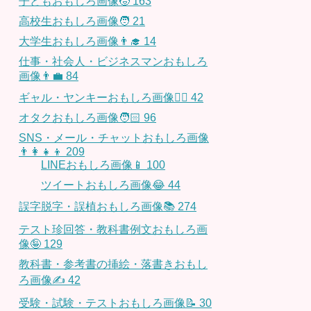
子どもおもしろ画像🧒
163
高校生おもしろ画像🧑
21
大学生おもしろ画像👨‍🎓
14
仕事・社会人・ビジネスマンおもしろ
画像👨‍💼
84
ギャル・ヤンキーおもしろ画像👱‍♀️
42
オタクおもしろ画像🧑🏻
96
SNS・メール・チャットおもしろ画像
👨‍👩‍👧‍👦
209
LINEおもしろ画像📱
100
ツイートおもしろ画像😂
44
誤字脱字・誤植おもしろ画像📚
274
テスト珍回答・教科書例文おもしろ画
像🤪
129
教科書・参考書の挿絵・落書きおもし
ろ画像✍️
42
受験・試験・テストおもしろ画像📝
30