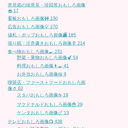
意見箱の珍意見・珍回答おもしろ画像
👄
17
看板おもしろ画像🚧
130
広告おもしろ画像💡
170
値札・ポップおもしろ画像🏬
185
張り紙・注意書きおもしろ画像📄
214
食べ物おもしろ画像🍳
231
野菜・果物おもしろ画像🍆
54
料理おもしろ画像👩‍🍳
41
お弁当おもしろ画像🍱
9
喫茶店・ファーストフードおもしろ画
像🥤
62
スタバおもしろ画像☕️
19
マクドナルドおもしろ画像🍟
29
ケンタおもしろ画像🍗
13
テレビおもしろ画像📺
438