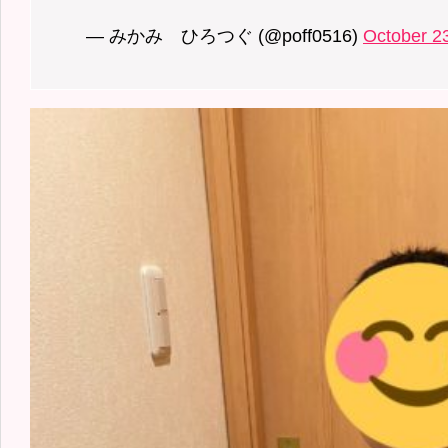
— みかみ ひろつぐ (@poff0516)
October 2