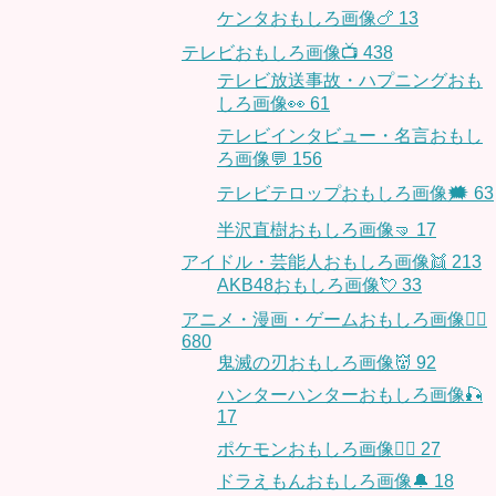
ケンタおもしろ画像🍗
13
テレビおもしろ画像📺
438
テレビ放送事故・ハプニングおも
しろ画像👀
61
テレビインタビュー・名言おもし
ろ画像💬
156
テレビテロップおもしろ画像🗯
63
半沢直樹おもしろ画像🤜
17
アイドル・芸能人おもしろ画像👯
213
AKB48おもしろ画像💘
33
アニメ・漫画・ゲームおもしろ画像🧚‍♀️
680
鬼滅の刃おもしろ画像👹
92
ハンターハンターおもしろ画像🎣
17
ポケモンおもしろ画像🤹‍♂️
27
ドラえもんおもしろ画像🔔
18