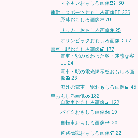
マネキンおもしろ画像💃🏻
30
運動・スポーツおもしろ画像🏃‍♂️
236
野球おもしろ画像⚾
70
サッカーおもしろ画像⚽️
25
オリンピックおもしろ画像🏅
67
電車・駅おもしろ画像🚉
177
電車・駅の変わった客・迷惑な客
🤦‍♀️
24
電車・駅の電光掲示板おもしろ画
像🕋
23
海外の電車・駅おもしろ画像🚊
45
車おもしろ画像🚗
182
自動車おもしろ画像🚙
122
バイクおもしろ画像🏍
19
自転車おもしろ画像🚲
20
道路標識おもしろ画像🚥
22