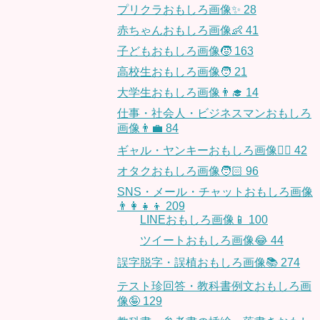
プリクラおもしろ画像✨
28
赤ちゃんおもしろ画像👶
41
子どもおもしろ画像🧒
163
高校生おもしろ画像🧑
21
大学生おもしろ画像👨‍🎓
14
仕事・社会人・ビジネスマンおもしろ
画像👨‍💼
84
ギャル・ヤンキーおもしろ画像👱‍♀️
42
オタクおもしろ画像🧑🏻
96
SNS・メール・チャットおもしろ画像
👨‍👩‍👧‍👦
209
LINEおもしろ画像📱
100
ツイートおもしろ画像😂
44
誤字脱字・誤植おもしろ画像📚
274
テスト珍回答・教科書例文おもしろ画
像🤪
129