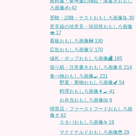
教科書・参考書の挿絵・落書きおもし
ろ画像✍️
42
受験・試験・テストおもしろ画像📝
30
意見箱の珍意見・珍回答おもしろ画像
👄
17
看板おもしろ画像🚧
130
広告おもしろ画像💡
170
値札・ポップおもしろ画像🏬
185
張り紙・注意書きおもしろ画像📄
214
食べ物おもしろ画像🍳
231
野菜・果物おもしろ画像🍆
54
料理おもしろ画像👩‍🍳
41
お弁当おもしろ画像🍱
9
喫茶店・ファーストフードおもしろ画
像🥤
62
スタバおもしろ画像☕️
19
マクドナルドおもしろ画像🍟
29