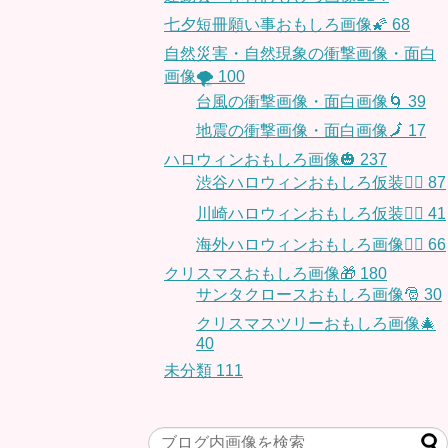
七夕短冊願い事おもしろ画像🌠
68
自然災害・自然現象の衝撃画像・面白
画像🌪
100
台風の衝撃画像・面白画像🌀
39
地震の衝撃画像・面白画像🗾
17
ハロウィンおもしろ画像🎃
237
渋谷ハロウィンおもしろ仮装👯‍♂️
87
川崎ハロウィンおもしろ仮装🧞‍♀️
41
海外ハロウィンおもしろ画像🧛‍♂️
66
クリスマスおもしろ画像🎁
180
サンタクロースおもしろ画像🎅
30
クリスマスツリーおもしろ画像🎄
40
未分類
111