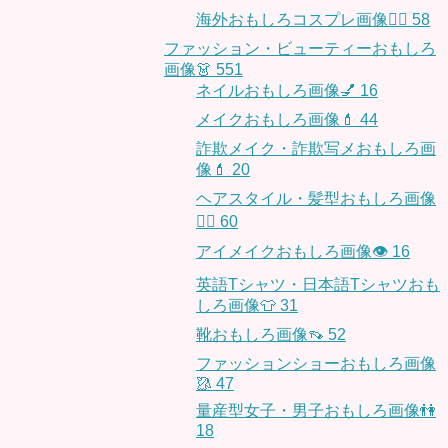
海外おもしろコスプレ画像🧝‍♂️
58
ファッション・ビューティーおもしろ
画像👗
551
ネイルおもしろ画像💅
16
メイクおもしろ画像💄
44
詐欺メイク・詐欺写メおもしろ画
像💄
20
ヘアスタイル・髪型おもしろ画像
👱‍♀️
60
アイメイクおもしろ画像👁
16
英語Tシャツ・日本語Tシャツおも
しろ画像👕
31
靴おもしろ画像👡
52
ファッションショーおもしろ画像
🥻
47
量産型女子・男子おもしろ画像👫
18