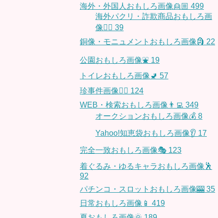
海外・外国人おもしろ画像👱🏼
499
海外パクリ・詐欺商品おもしろ画
像🙅‍♀️
39
銅像・モニュメントおもしろ画像🗿
22
公園おもしろ画像⛲️
19
トイレおもしろ画像🚽
57
珍事件画像👮‍♂️
124
WEB・検索おもしろ画像👨‍💻
349
オークションおもしろ画像💰
8
Yahoo!知恵袋おもしろ画像👂
17
完全一致おもしろ画像🎭
123
着ぐるみ・ゆるキャラおもしろ画像🕺
92
パチンコ・スロットおもしろ画像🎰
35
日常おもしろ画像📱
419
夏おもしろ画像🌞
189