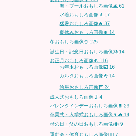
海・プールおもしろ画像🌊
61
水着おもしろ画像👙
17
猛暑おもしろ画像🔥
37
夏休みおもしろ画像🎇
14
冬おもしろ画像☃️
125
誕生日・記念日おもしろ画像🎂
14
お正月おもしろ画像🎍
116
お年玉おもしろ画像💴
16
カルタおもしろ画像🤚
14
絵馬おもしろ画像⛩
24
成人式おもしろ画像👘
4
バレンタインデーおもしろ画像🍫
23
卒業式・入学式おもしろ画像👩‍🎓
14
母の日・父の日おもしろ画像👪
9
運動会・体育おもしろ画像🤸‍♂️
7