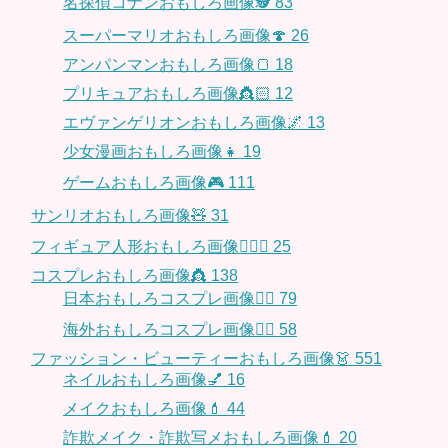
名探偵コナンおもしろ画像🕵️
83
スーパーマリオおもしろ画像🍄
26
アンパンマンおもしろ画像🍞
18
プリキュアおもしろ画像👸🏻
12
エヴァンゲリオンおもしろ画像🌌
13
少女漫画おもしろ画像👧
19
ゲームおもしろ画像🎮
111
サンリオおもしろ画像🧸
31
フィギュア人形おもしろ画像🧍🏼‍♂️
25
コスプレおもしろ画像👸
138
日本おもしろコスプレ画像🧝‍♀️
79
海外おもしろコスプレ画像🧝‍♂️
58
ファッション・ビューティーおもしろ画像👗
551
ネイルおもしろ画像💅
16
メイクおもしろ画像💄
44
詐欺メイク・詐欺写メおもしろ画像💄
20