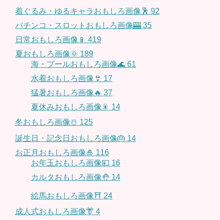
着ぐるみ・ゆるキャラおもしろ画像🕺
92
パチンコ・スロットおもしろ画像🎰
35
日常おもしろ画像📱
419
夏おもしろ画像🌞
189
海・プールおもしろ画像🌊
61
水着おもしろ画像👙
17
猛暑おもしろ画像🔥
37
夏休みおもしろ画像🎇
14
冬おもしろ画像☃️
125
誕生日・記念日おもしろ画像🎂
14
お正月おもしろ画像🎍
116
お年玉おもしろ画像💴
16
カルタおもしろ画像🤚
14
絵馬おもしろ画像⛩
24
成人式おもしろ画像👘
4