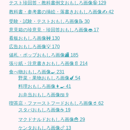
テスト珍回答・教科書例文おもしろ画像🤪
129
教科書・参考書の挿絵・落書きおもしろ画像✍️
42
受験・試験・テストおもしろ画像📝
30
意見箱の珍意見・珍回答おもしろ画像👄
17
看板おもしろ画像🚧
130
広告おもしろ画像💡
170
値札・ポップおもしろ画像🏬
185
張り紙・注意書きおもしろ画像📄
214
食べ物おもしろ画像🍳
231
野菜・果物おもしろ画像🍆
54
料理おもしろ画像👩‍🍳
41
お弁当おもしろ画像🍱
9
喫茶店・ファーストフードおもしろ画像🥤
62
スタバおもしろ画像☕️
19
マクドナルドおもしろ画像🍟
29
ケンタおもしろ画像🍗
13