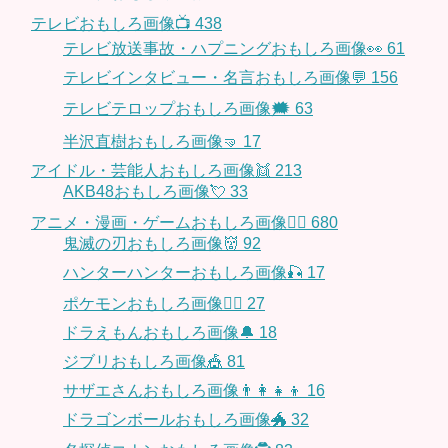
テレビおもしろ画像📺
438
テレビ放送事故・ハプニングおもしろ画像👀
61
テレビインタビュー・名言おもしろ画像💬
156
テレビテロップおもしろ画像🗯
63
半沢直樹おもしろ画像🤜
17
アイドル・芸能人おもしろ画像👯
213
AKB48おもしろ画像💘
33
アニメ・漫画・ゲームおもしろ画像🧚‍♀️
680
鬼滅の刃おもしろ画像👹
92
ハンターハンターおもしろ画像🎣
17
ポケモンおもしろ画像🤹‍♂️
27
ドラえもんおもしろ画像🔔
18
ジブリおもしろ画像🎪
81
サザエさんおもしろ画像👨‍👩‍👧‍👦
16
ドラゴンボールおもしろ画像🐲
32