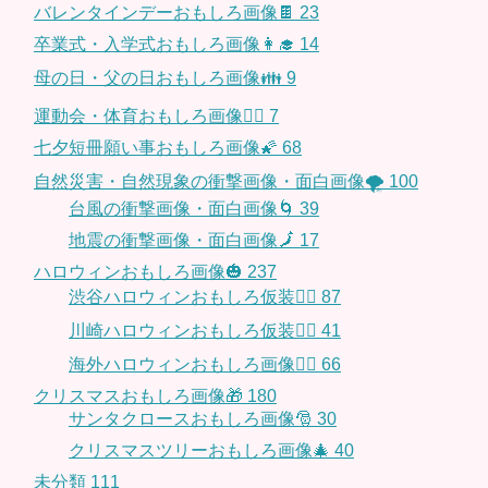
バレンタインデーおもしろ画像🍫
23
卒業式・入学式おもしろ画像👩‍🎓
14
母の日・父の日おもしろ画像👪
9
運動会・体育おもしろ画像🤸‍♂️
7
七夕短冊願い事おもしろ画像🌠
68
自然災害・自然現象の衝撃画像・面白画像🌪
100
台風の衝撃画像・面白画像🌀
39
地震の衝撃画像・面白画像🗾
17
ハロウィンおもしろ画像🎃
237
渋谷ハロウィンおもしろ仮装👯‍♂️
87
川崎ハロウィンおもしろ仮装🧞‍♀️
41
海外ハロウィンおもしろ画像🧛‍♂️
66
クリスマスおもしろ画像🎁
180
サンタクロースおもしろ画像🎅
30
クリスマスツリーおもしろ画像🎄
40
未分類
111