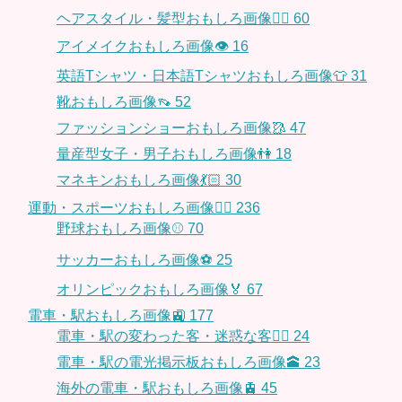
ヘアスタイル・髪型おもしろ画像👱‍♀️
60
アイメイクおもしろ画像👁
16
英語Tシャツ・日本語Tシャツおもしろ画像👕
31
靴おもしろ画像👡
52
ファッションショーおもしろ画像🥻
47
量産型女子・男子おもしろ画像👫
18
マネキンおもしろ画像💃🏻
30
運動・スポーツおもしろ画像🏃‍♂️
236
野球おもしろ画像⚾
70
サッカーおもしろ画像⚽️
25
オリンピックおもしろ画像🏅
67
電車・駅おもしろ画像🚉
177
電車・駅の変わった客・迷惑な客🤦‍♀️
24
電車・駅の電光掲示板おもしろ画像🕋
23
海外の電車・駅おもしろ画像🚊
45