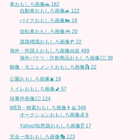
車おもしろ画像🚗
182
自動車おもしろ画像🚙
122
バイクおもしろ画像🏍
19
自転車おもしろ画像🚲
20
道路標識おもしろ画像🚥
22
海外・外国人おもしろ画像👱🏼
499
海外パクリ・詐欺商品おもしろ画像🙅‍♀️
39
銅像・モニュメントおもしろ画像🗿
22
公園おもしろ画像⛲️
19
トイレおもしろ画像🚽
57
珍事件画像👮‍♂️
124
WEB・検索おもしろ画像👨‍💻
349
オークションおもしろ画像💰
8
Yahoo!知恵袋おもしろ画像👂
17
完全一致おもしろ画像🎭
123