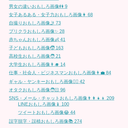
男女の違いおもしろ画像👫
9
女子あるある・女子力おもしろ画像👩
68
自撮りおもしろ画像🤳
73
プリクラおもしろ画像✨
28
赤ちゃんおもしろ画像👶
41
子どもおもしろ画像🧒
163
高校生おもしろ画像🧑
21
大学生おもしろ画像👨‍🎓
14
仕事・社会人・ビジネスマンおもしろ画像👨‍💼
84
ギャル・ヤンキーおもしろ画像👱‍♀️
42
オタクおもしろ画像🧑🏻
96
SNS・メール・チャットおもしろ画像👨‍👩‍👧‍👦
209
LINEおもしろ画像📱
100
ツイートおもしろ画像😂
44
誤字脱字・誤植おもしろ画像📚
274