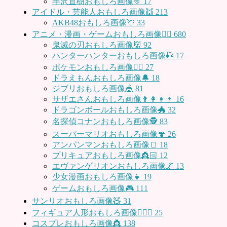
半沢直樹おもしろ画像🤜
17
アイドル・芸能人おもしろ画像👯
213
AKB48おもしろ画像💘
33
アニメ・漫画・ゲームおもしろ画像🧚‍♀️
680
鬼滅の刃おもしろ画像👹
92
ハンターハンターおもしろ画像🎣
17
ポケモンおもしろ画像🤹‍♂️
27
ドラえもんおもしろ画像🔔
18
ジブリおもしろ画像🎪
81
サザエさんおもしろ画像👨‍👩‍👧‍👦
16
ドラゴンボールおもしろ画像🐲
32
名探偵コナンおもしろ画像🕵️
83
スーパーマリオおもしろ画像🍄
26
アンパンマンおもしろ画像🍞
18
プリキュアおもしろ画像👸🏻
12
エヴァンゲリオンおもしろ画像🌌
13
少女漫画おもしろ画像👧
19
ゲームおもしろ画像🎮
111
サンリオおもしろ画像🧸
31
フィギュア人形おもしろ画像🧍🏼‍♂️
25
コスプレおもしろ画像👸
138