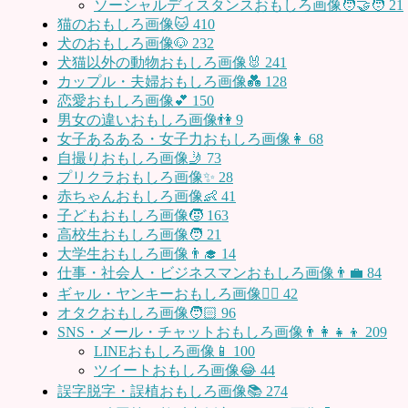
ソーシャルディスタンスおもしろ画像🧑‍🤝‍🧑
21
猫のおもしろ画像🐱
410
犬のおもしろ画像🐶
232
犬猫以外の動物おもしろ画像🐰
241
カップル・夫婦おもしろ画像💑
128
恋愛おもしろ画像💕
150
男女の違いおもしろ画像👫
9
女子あるある・女子力おもしろ画像👩
68
自撮りおもしろ画像🤳
73
プリクラおもしろ画像✨
28
赤ちゃんおもしろ画像👶
41
子どもおもしろ画像🧒
163
高校生おもしろ画像🧑
21
大学生おもしろ画像👨‍🎓
14
仕事・社会人・ビジネスマンおもしろ画像👨‍💼
84
ギャル・ヤンキーおもしろ画像👱‍♀️
42
オタクおもしろ画像🧑🏻
96
SNS・メール・チャットおもしろ画像👨‍👩‍👧‍👦
209
LINEおもしろ画像📱
100
ツイートおもしろ画像😂
44
誤字脱字・誤植おもしろ画像📚
274