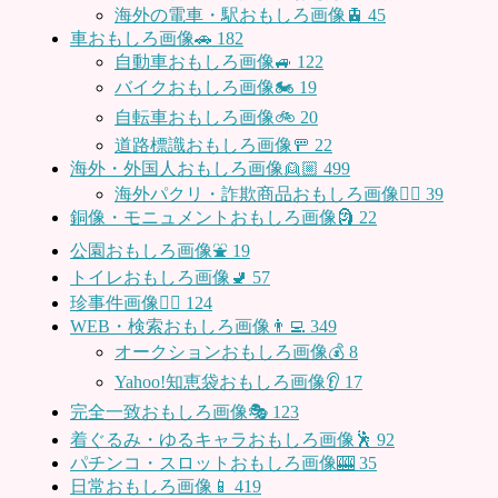
海外の電車・駅おもしろ画像🚊
45
車おもしろ画像🚗
182
自動車おもしろ画像🚙
122
バイクおもしろ画像🏍
19
自転車おもしろ画像🚲
20
道路標識おもしろ画像🚥
22
海外・外国人おもしろ画像👱🏼
499
海外パクリ・詐欺商品おもしろ画像🙅‍♀️
39
銅像・モニュメントおもしろ画像🗿
22
公園おもしろ画像⛲️
19
トイレおもしろ画像🚽
57
珍事件画像👮‍♂️
124
WEB・検索おもしろ画像👨‍💻
349
オークションおもしろ画像💰
8
Yahoo!知恵袋おもしろ画像👂
17
完全一致おもしろ画像🎭
123
着ぐるみ・ゆるキャラおもしろ画像🕺
92
パチンコ・スロットおもしろ画像🎰
35
日常おもしろ画像📱
419