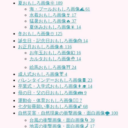
夏おもしろ画像🌞
189
海・プールおもしろ画像🌊
61
水着おもしろ画像👙
17
猛暑おもしろ画像🔥
37
夏休みおもしろ画像🎇
14
冬おもしろ画像☃️
125
誕生日・記念日おもしろ画像🎂
14
お正月おもしろ画像🎍
116
お年玉おもしろ画像💴
16
カルタおもしろ画像🤚
14
絵馬おもしろ画像⛩
24
成人式おもしろ画像👘
4
バレンタインデーおもしろ画像🍫
23
卒業式・入学式おもしろ画像👩‍🎓
14
母の日・父の日おもしろ画像👪
9
運動会・体育おもしろ画像🤸‍♂️
7
七夕短冊願い事おもしろ画像🌠
68
自然災害・自然現象の衝撃画像・面白画像🌪
100
台風の衝撃画像・面白画像🌀
39
地震の衝撃画像・面白画像🗾
17