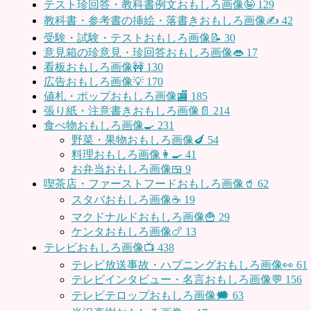
テスト珍回答・教科書例文おもしろ画像🤪
129
教科書・参考書の挿絵・落書きおもしろ画像✍️
42
受験・試験・テストおもしろ画像📝
30
意見箱の珍意見・珍回答おもしろ画像👄
17
看板おもしろ画像🚧
130
広告おもしろ画像💡
170
値札・ポップおもしろ画像🏬
185
張り紙・注意書きおもしろ画像📄
214
食べ物おもしろ画像🍳
231
野菜・果物おもしろ画像🍆
54
料理おもしろ画像👩‍🍳
41
お弁当おもしろ画像🍱
9
喫茶店・ファーストフードおもしろ画像🥤
62
スタバおもしろ画像☕️
19
マクドナルドおもしろ画像🍟
29
ケンタおもしろ画像🍗
13
テレビおもしろ画像📺
438
テレビ放送事故・ハプニングおもしろ画像👀
61
テレビインタビュー・名言おもしろ画像💬
156
テレビテロップおもしろ画像🗯
63