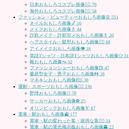
日本おもしろコスプレ画像🧝‍♀️
79
海外おもしろコスプレ画像🧝‍♂️
58
ファッション・ビューティーおもしろ画像👗
551
ネイルおもしろ画像💅
16
メイクおもしろ画像💄
44
詐欺メイク・詐欺写メおもしろ画像💄
20
ヘアスタイル・髪型おもしろ画像👱‍♀️
60
アイメイクおもしろ画像👁
16
英語Tシャツ・日本語Tシャツおもしろ画像👕
31
靴おもしろ画像👡
52
ファッションショーおもしろ画像🥻
47
量産型女子・男子おもしろ画像👫
18
マネキンおもしろ画像💃🏻
30
運動・スポーツおもしろ画像🏃‍♂️
236
野球おもしろ画像⚾
70
サッカーおもしろ画像⚽️
25
オリンピックおもしろ画像🏅
67
電車・駅おもしろ画像🚉
177
電車・駅の変わった客・迷惑な客🤦‍♀️
24
電車・駅の電光掲示板おもしろ画像🕋
23