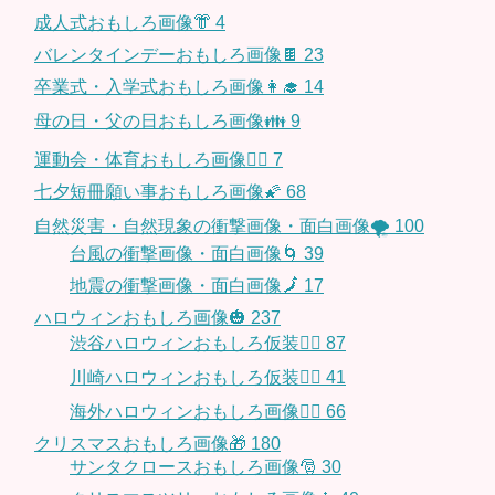
成人式おもしろ画像👘
4
バレンタインデーおもしろ画像🍫
23
卒業式・入学式おもしろ画像👩‍🎓
14
母の日・父の日おもしろ画像👪
9
運動会・体育おもしろ画像🤸‍♂️
7
七夕短冊願い事おもしろ画像🌠
68
自然災害・自然現象の衝撃画像・面白画像🌪
100
台風の衝撃画像・面白画像🌀
39
地震の衝撃画像・面白画像🗾
17
ハロウィンおもしろ画像🎃
237
渋谷ハロウィンおもしろ仮装👯‍♂️
87
川崎ハロウィンおもしろ仮装🧞‍♀️
41
海外ハロウィンおもしろ画像🧛‍♂️
66
クリスマスおもしろ画像🎁
180
サンタクロースおもしろ画像🎅
30