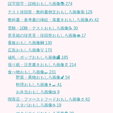
誤字脱字・誤植おもしろ画像📚
274
テスト珍回答・教科書例文おもしろ画像🤪
129
教科書・参考書の挿絵・落書きおもしろ画像✍️
42
受験・試験・テストおもしろ画像📝
30
意見箱の珍意見・珍回答おもしろ画像👄
17
看板おもしろ画像🚧
130
広告おもしろ画像💡
170
値札・ポップおもしろ画像🏬
185
張り紙・注意書きおもしろ画像📄
214
食べ物おもしろ画像🍳
231
野菜・果物おもしろ画像🍆
54
料理おもしろ画像👩‍🍳
41
お弁当おもしろ画像🍱
9
喫茶店・ファーストフードおもしろ画像🥤
62
スタバおもしろ画像☕️
19