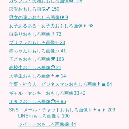
カップル・夫婦おもしろ画像💑
128
恋愛おもしろ画像💕
150
男女の違いおもしろ画像👫
9
女子あるある・女子力おもしろ画像👩
68
自撮りおもしろ画像🤳
73
プリクラおもしろ画像✨
28
赤ちゃんおもしろ画像👶
41
子どもおもしろ画像🧒
163
高校生おもしろ画像🧑
21
大学生おもしろ画像👨‍🎓
14
仕事・社会人・ビジネスマンおもしろ画像👨‍💼
84
ギャル・ヤンキーおもしろ画像👱‍♀️
42
オタクおもしろ画像🧑🏻
96
SNS・メール・チャットおもしろ画像👨‍👩‍👧‍👦
209
LINEおもしろ画像📱
100
ツイートおもしろ画像😂
44