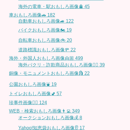
海外の電車・駅おもしろ画像🚊
45
車おもしろ画像🚗
182
自動車おもしろ画像🚙
122
バイクおもしろ画像🏍
19
自転車おもしろ画像🚲
20
道路標識おもしろ画像🚥
22
海外・外国人おもしろ画像👱🏼
499
海外パクリ・詐欺商品おもしろ画像🙅‍♀️
39
銅像・モニュメントおもしろ画像🗿
22
公園おもしろ画像⛲️
19
トイレおもしろ画像🚽
57
珍事件画像👮‍♂️
124
WEB・検索おもしろ画像👨‍💻
349
オークションおもしろ画像💰
8
Yahoo!知恵袋おもしろ画像👂
17