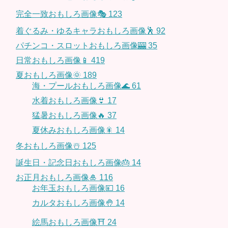
完全一致おもしろ画像🎭
123
着ぐるみ・ゆるキャラおもしろ画像🕺
92
パチンコ・スロットおもしろ画像🎰
35
日常おもしろ画像📱
419
夏おもしろ画像🌞
189
海・プールおもしろ画像🌊
61
水着おもしろ画像👙
17
猛暑おもしろ画像🔥
37
夏休みおもしろ画像🎇
14
冬おもしろ画像☃️
125
誕生日・記念日おもしろ画像🎂
14
お正月おもしろ画像🎍
116
お年玉おもしろ画像💴
16
カルタおもしろ画像🤚
14
絵馬おもしろ画像⛩
24