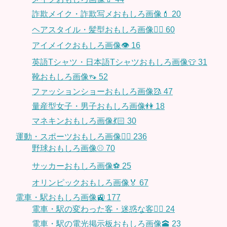
詐欺メイク・詐欺写メおもしろ画像💄
20
ヘアスタイル・髪型おもしろ画像👱‍♀️
60
アイメイクおもしろ画像👁
16
英語Tシャツ・日本語Tシャツおもしろ画像👕
31
靴おもしろ画像👡
52
ファッションショーおもしろ画像🥻
47
量産型女子・男子おもしろ画像👫
18
マネキンおもしろ画像💃🏻
30
運動・スポーツおもしろ画像🏃‍♂️
236
野球おもしろ画像⚾
70
サッカーおもしろ画像⚽️
25
オリンピックおもしろ画像🏅
67
電車・駅おもしろ画像🚉
177
電車・駅の変わった客・迷惑な客🤦‍♀️
24
電車・駅の電光掲示板おもしろ画像🕋
23