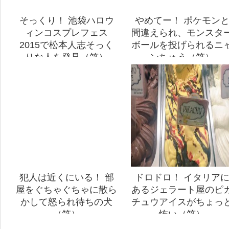
そっくり！ 池袋ハロウ
やめてー！ ポケモン
ィンコスプレフェス
間違えられ、モンスタ
2015で松本人志そっく
ボールを投げられるニ
りな人を発見（笑）
ンちゅう（笑）
犯人は近くにいる！ 部
ドロドロ！ イタリア
屋をぐちゃぐちゃに散ら
あるジェラート屋のピ
かして怒られ待ちの犬
チュウアイスがちょっ
（笑）
怖い（笑）