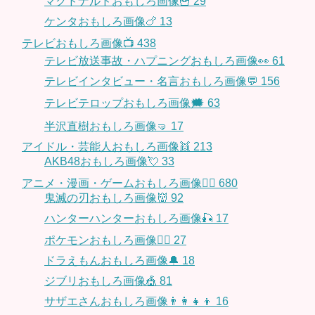
マクドナルドおもしろ画像🍟
29
ケンタおもしろ画像🍗
13
テレビおもしろ画像📺
438
テレビ放送事故・ハプニングおもしろ画像👀
61
テレビインタビュー・名言おもしろ画像💬
156
テレビテロップおもしろ画像🗯
63
半沢直樹おもしろ画像🤜
17
アイドル・芸能人おもしろ画像👯
213
AKB48おもしろ画像💘
33
アニメ・漫画・ゲームおもしろ画像🧚‍♀️
680
鬼滅の刃おもしろ画像👹
92
ハンターハンターおもしろ画像🎣
17
ポケモンおもしろ画像🤹‍♂️
27
ドラえもんおもしろ画像🔔
18
ジブリおもしろ画像🎪
81
サザエさんおもしろ画像👨‍👩‍👧‍👦
16