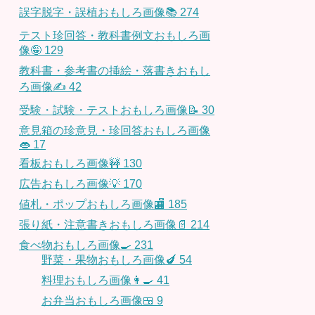
誤字脱字・誤植おもしろ画像📚
274
テスト珍回答・教科書例文おもしろ画
像🤪
129
教科書・参考書の挿絵・落書きおもし
ろ画像✍️
42
受験・試験・テストおもしろ画像📝
30
意見箱の珍意見・珍回答おもしろ画像
👄
17
看板おもしろ画像🚧
130
広告おもしろ画像💡
170
値札・ポップおもしろ画像🏬
185
張り紙・注意書きおもしろ画像📄
214
食べ物おもしろ画像🍳
231
野菜・果物おもしろ画像🍆
54
料理おもしろ画像👩‍🍳
41
お弁当おもしろ画像🍱
9