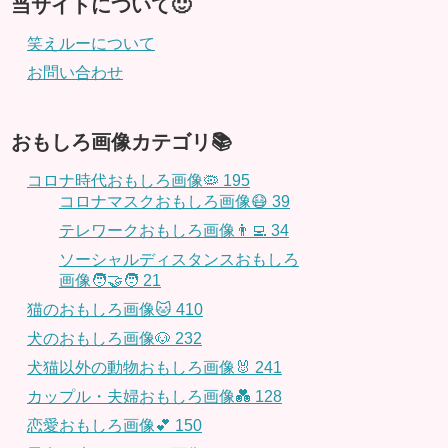
当サイトについて🙂
笑えルーについて
お問い合わせ
おもしろ画像カテゴリ📚
コロナ時代おもしろ画像🦠
195
コロナマスクおもしろ画像😷
39
テレワークおもしろ画像👨‍💻
34
ソーシャルディスタンスおもしろ
画像🧑‍🤝‍🧑
21
猫のおもしろ画像🐱
410
犬のおもしろ画像🐶
232
犬猫以外の動物おもしろ画像🐰
241
カップル・夫婦おもしろ画像💑
128
恋愛おもしろ画像💕
150