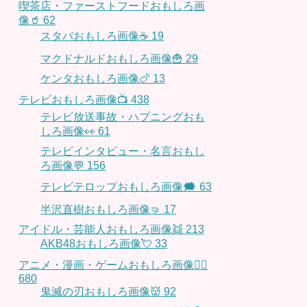
喫茶店・ファーストフードおもしろ画
像🥤
62
スタバおもしろ画像☕️
19
マクドナルドおもしろ画像🍟
29
ケンタおもしろ画像🍗
13
テレビおもしろ画像📺
438
テレビ放送事故・ハプニングおも
しろ画像👀
61
テレビインタビュー・名言おもし
ろ画像💬
156
テレビテロップおもしろ画像🗯
63
半沢直樹おもしろ画像🤜
17
アイドル・芸能人おもしろ画像👯
213
AKB48おもしろ画像💘
33
アニメ・漫画・ゲームおもしろ画像🧚‍♀️
680
鬼滅の刃おもしろ画像👹
92