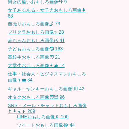
男女の違いおもしろ画像👫
9
女子あるある・女子力おもしろ画像👩
68
自撮りおもしろ画像🤳
73
プリクラおもしろ画像✨
28
赤ちゃんおもしろ画像👶
41
子どもおもしろ画像🧒
163
高校生おもしろ画像🧑
21
大学生おもしろ画像👨‍🎓
14
仕事・社会人・ビジネスマンおもしろ
画像👨‍💼
84
ギャル・ヤンキーおもしろ画像👱‍♀️
42
オタクおもしろ画像🧑🏻
96
SNS・メール・チャットおもしろ画像
👨‍👩‍👧‍👦
209
LINEおもしろ画像📱
100
ツイートおもしろ画像😂
44