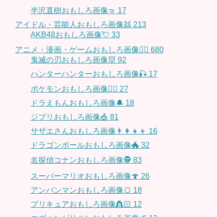
半沢直樹おもしろ画像🤜
17
アイドル・芸能人おもしろ画像👯
213
AKB48おもしろ画像💘
33
アニメ・漫画・ゲームおもしろ画像🧚‍♀️
680
鬼滅の刃おもしろ画像👹
92
ハンターハンターおもしろ画像🎣
17
ポケモンおもしろ画像🤹‍♂️
27
ドラえもんおもしろ画像🔔
18
ジブリおもしろ画像🎪
81
サザエさんおもしろ画像👨‍👩‍👧‍👦
16
ドラゴンボールおもしろ画像🐲
32
名探偵コナンおもしろ画像🕵️
83
スーパーマリオおもしろ画像🍄
26
アンパンマンおもしろ画像🍞
18
プリキュアおもしろ画像👸🏻
12