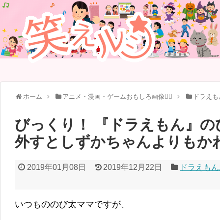
ホーム
アニメ・漫画・ゲームおもしろ画像🧚‍♀️
ドラえも
びっくり！ 『ドラえもん』の
外すとしずかちゃんよりもか
2019年01月08日
2019年12月22日
ドラえもん
いつもののび太ママですが、