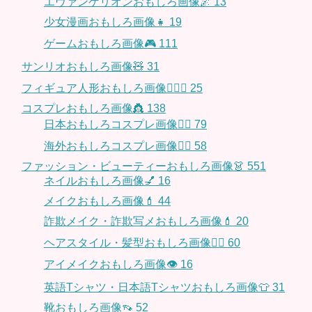
エヴァンゲリオンおもしろ画像🌌
13
少女漫画おもしろ画像👧
19
ゲームおもしろ画像🎮
111
サンリオおもしろ画像🧸
31
フィギュア人形おもしろ画像🧍🏼‍♂️
25
コスプレおもしろ画像👸
138
日本おもしろコスプレ画像🧝‍♀️
79
海外おもしろコスプレ画像🧝‍♂️
58
ファッション・ビューティーおもしろ画像👗
551
ネイルおもしろ画像💅
16
メイクおもしろ画像💄
44
詐欺メイク・詐欺写メおもしろ画像💄
20
ヘアスタイル・髪型おもしろ画像👱‍♀️
60
アイメイクおもしろ画像👁
16
英語Tシャツ・日本語Tシャツおもしろ画像👕
31
靴おもしろ画像👡
52