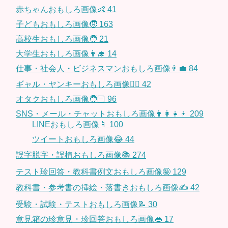
赤ちゃんおもしろ画像👶
41
子どもおもしろ画像🧒
163
高校生おもしろ画像🧑
21
大学生おもしろ画像👨‍🎓
14
仕事・社会人・ビジネスマンおもしろ画像👨‍💼
84
ギャル・ヤンキーおもしろ画像👱‍♀️
42
オタクおもしろ画像🧑🏻
96
SNS・メール・チャットおもしろ画像👨‍👩‍👧‍👦
209
LINEおもしろ画像📱
100
ツイートおもしろ画像😂
44
誤字脱字・誤植おもしろ画像📚
274
テスト珍回答・教科書例文おもしろ画像🤪
129
教科書・参考書の挿絵・落書きおもしろ画像✍️
42
受験・試験・テストおもしろ画像📝
30
意見箱の珍意見・珍回答おもしろ画像👄
17