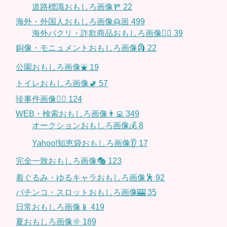
道路標識おもしろ画像🚥
22
海外・外国人おもしろ画像👱🏼
499
海外パクリ・詐欺商品おもしろ画像🙅‍♀️
39
銅像・モニュメントおもしろ画像🗿
22
公園おもしろ画像⛲️
19
トイレおもしろ画像🚽
57
珍事件画像👮‍♂️
124
WEB・検索おもしろ画像👨‍💻
349
オークションおもしろ画像💰
8
Yahoo!知恵袋おもしろ画像👂
17
完全一致おもしろ画像🎭
123
着ぐるみ・ゆるキャラおもしろ画像🕺
92
パチンコ・スロットおもしろ画像🎰
35
日常おもしろ画像📱
419
夏おもしろ画像🌞
189