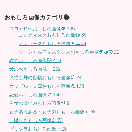
おもしろ画像カテゴリ📚
コロナ時代おもしろ画像🦠
195
コロナマスクおもしろ画像😷
39
テレワークおもしろ画像👨‍💻
34
ソーシャルディスタンスおもしろ画像🧑‍🤝‍🧑
21
猫のおもしろ画像🐱
410
犬のおもしろ画像🐶
232
犬猫以外の動物おもしろ画像🐰
241
カップル・夫婦おもしろ画像💑
128
恋愛おもしろ画像💕
150
男女の違いおもしろ画像👫
9
女子あるある・女子力おもしろ画像👩
68
自撮りおもしろ画像🤳
73
プリクラおもしろ画像✨
28