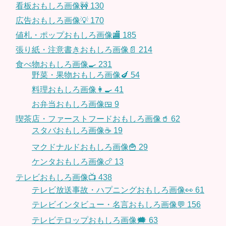
看板おもしろ画像🚧
130
広告おもしろ画像💡
170
値札・ポップおもしろ画像🏬
185
張り紙・注意書きおもしろ画像📄
214
食べ物おもしろ画像🍳
231
野菜・果物おもしろ画像🍆
54
料理おもしろ画像👩‍🍳
41
お弁当おもしろ画像🍱
9
喫茶店・ファーストフードおもしろ画像🥤
62
スタバおもしろ画像☕️
19
マクドナルドおもしろ画像🍟
29
ケンタおもしろ画像🍗
13
テレビおもしろ画像📺
438
テレビ放送事故・ハプニングおもしろ画像👀
61
テレビインタビュー・名言おもしろ画像💬
156
テレビテロップおもしろ画像🗯
63