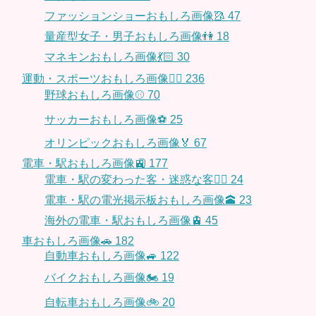
ファッションショーおもしろ画像🥻
47
量産型女子・男子おもしろ画像👫
18
マネキンおもしろ画像💃🏻
30
運動・スポーツおもしろ画像🏃‍♂️
236
野球おもしろ画像⚾
70
サッカーおもしろ画像⚽️
25
オリンピックおもしろ画像🏅
67
電車・駅おもしろ画像🚉
177
電車・駅の変わった客・迷惑な客🤦‍♀️
24
電車・駅の電光掲示板おもしろ画像🕋
23
海外の電車・駅おもしろ画像🚊
45
車おもしろ画像🚗
182
自動車おもしろ画像🚙
122
バイクおもしろ画像🏍
19
自転車おもしろ画像🚲
20