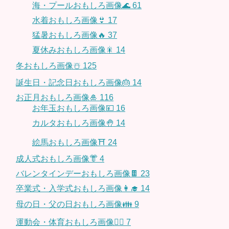
海・プールおもしろ画像🌊
61
水着おもしろ画像👙
17
猛暑おもしろ画像🔥
37
夏休みおもしろ画像🎇
14
冬おもしろ画像☃️
125
誕生日・記念日おもしろ画像🎂
14
お正月おもしろ画像🎍
116
お年玉おもしろ画像💴
16
カルタおもしろ画像🤚
14
絵馬おもしろ画像⛩
24
成人式おもしろ画像👘
4
バレンタインデーおもしろ画像🍫
23
卒業式・入学式おもしろ画像👩‍🎓
14
母の日・父の日おもしろ画像👪
9
運動会・体育おもしろ画像🤸‍♂️
7