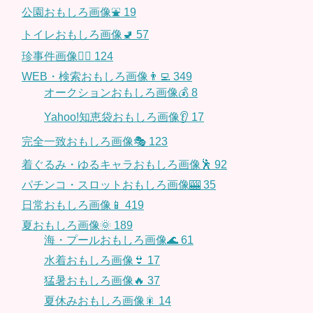
公園おもしろ画像⛲️
19
トイレおもしろ画像🚽
57
珍事件画像👮‍♂️
124
WEB・検索おもしろ画像👨‍💻
349
オークションおもしろ画像💰
8
Yahoo!知恵袋おもしろ画像👂
17
完全一致おもしろ画像🎭
123
着ぐるみ・ゆるキャラおもしろ画像🕺
92
パチンコ・スロットおもしろ画像🎰
35
日常おもしろ画像📱
419
夏おもしろ画像🌞
189
海・プールおもしろ画像🌊
61
水着おもしろ画像👙
17
猛暑おもしろ画像🔥
37
夏休みおもしろ画像🎇
14