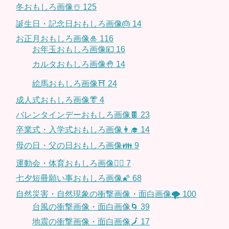
冬おもしろ画像☃️
125
誕生日・記念日おもしろ画像🎂
14
お正月おもしろ画像🎍
116
お年玉おもしろ画像💴
16
カルタおもしろ画像🤚
14
絵馬おもしろ画像⛩
24
成人式おもしろ画像👘
4
バレンタインデーおもしろ画像🍫
23
卒業式・入学式おもしろ画像👩‍🎓
14
母の日・父の日おもしろ画像👪
9
運動会・体育おもしろ画像🤸‍♂️
7
七夕短冊願い事おもしろ画像🌠
68
自然災害・自然現象の衝撃画像・面白画像🌪
100
台風の衝撃画像・面白画像🌀
39
地震の衝撃画像・面白画像🗾
17