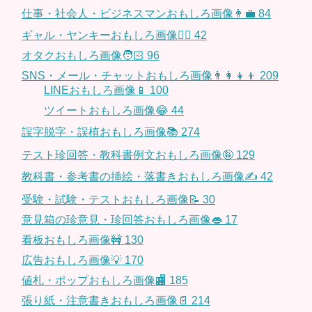
仕事・社会人・ビジネスマンおもしろ画像👨‍💼
84
ギャル・ヤンキーおもしろ画像👱‍♀️
42
オタクおもしろ画像🧑🏻
96
SNS・メール・チャットおもしろ画像👨‍👩‍👧‍👦
209
LINEおもしろ画像📱
100
ツイートおもしろ画像😂
44
誤字脱字・誤植おもしろ画像📚
274
テスト珍回答・教科書例文おもしろ画像🤪
129
教科書・参考書の挿絵・落書きおもしろ画像✍️
42
受験・試験・テストおもしろ画像📝
30
意見箱の珍意見・珍回答おもしろ画像👄
17
看板おもしろ画像🚧
130
広告おもしろ画像💡
170
値札・ポップおもしろ画像🏬
185
張り紙・注意書きおもしろ画像📄
214