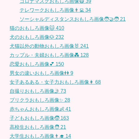
コロナマスクおもしろ画像😷
39
テレワークおもしろ画像👨‍💻
34
ソーシャルディスタンスおもしろ画像🧑‍🤝‍🧑
21
猫のおもしろ画像🐱
410
犬のおもしろ画像🐶
232
犬猫以外の動物おもしろ画像🐰
241
カップル・夫婦おもしろ画像💑
128
恋愛おもしろ画像💕
150
男女の違いおもしろ画像👫
9
女子あるある・女子力おもしろ画像👩
68
自撮りおもしろ画像🤳
73
プリクラおもしろ画像✨
28
赤ちゃんおもしろ画像👶
41
子どもおもしろ画像🧒
163
高校生おもしろ画像🧑
21
大学生おもしろ画像👨‍🎓
14