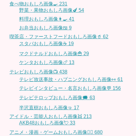
食べ物おもしろ画像🍳
231
野菜・果物おもしろ画像🍆
54
料理おもしろ画像👩‍🍳
41
お弁当おもしろ画像🍱
9
喫茶店・ファーストフードおもしろ画像🥤
62
スタバおもしろ画像☕️
19
マクドナルドおもしろ画像🍟
29
ケンタおもしろ画像🍗
13
テレビおもしろ画像📺
438
テレビ放送事故・ハプニングおもしろ画像👀
61
テレビインタビュー・名言おもしろ画像💬
156
テレビテロップおもしろ画像🗯
63
半沢直樹おもしろ画像🤜
17
アイドル・芸能人おもしろ画像👯
213
AKB48おもしろ画像💘
33
アニメ・漫画・ゲームおもしろ画像🧚‍♀️
680