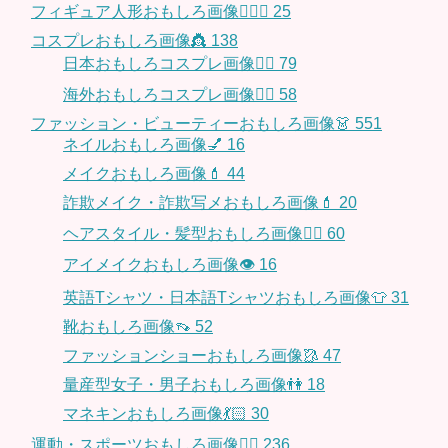
フィギュア人形おもしろ画像🧍🏼‍♂️
25
コスプレおもしろ画像👸
138
日本おもしろコスプレ画像🧝‍♀️
79
海外おもしろコスプレ画像🧝‍♂️
58
ファッション・ビューティーおもしろ画像👗
551
ネイルおもしろ画像💅
16
メイクおもしろ画像💄
44
詐欺メイク・詐欺写メおもしろ画像💄
20
ヘアスタイル・髪型おもしろ画像👱‍♀️
60
アイメイクおもしろ画像👁
16
英語Tシャツ・日本語Tシャツおもしろ画像👕
31
靴おもしろ画像👡
52
ファッションショーおもしろ画像🥻
47
量産型女子・男子おもしろ画像👫
18
マネキンおもしろ画像💃🏻
30
運動・スポーツおもしろ画像🏃‍♂️
236