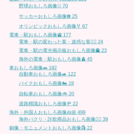
野球おもしろ画像⚾
70
サッカーおもしろ画像⚽️
25
オリンピックおもしろ画像🏅
67
電車・駅おもしろ画像🚉
177
電車・駅の変わった客・迷惑な客🤦‍♀️
24
電車・駅の電光掲示板おもしろ画像🕋
23
海外の電車・駅おもしろ画像🚊
45
車おもしろ画像🚗
182
自動車おもしろ画像🚙
122
バイクおもしろ画像🏍
19
自転車おもしろ画像🚲
20
道路標識おもしろ画像🚥
22
海外・外国人おもしろ画像👱🏼
499
海外パクリ・詐欺商品おもしろ画像🙅‍♀️
39
銅像・モニュメントおもしろ画像🗿
22