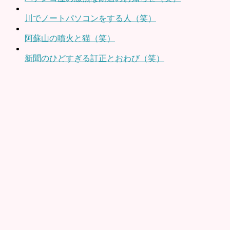
川でノートパソコンをする人（笑）
阿蘇山の噴火と猫（笑）
新聞のひどすぎる訂正とおわび（笑）