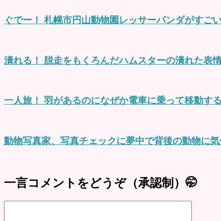
ぐでー！ 札幌市円山動物園レッサーパンダがすご
潰れる！ 脱走をもくろんだハムスターの潰れた表
一人旅！ 羽があるのになぜか電車に乗って移動する
動物写真家、写真チェックに夢中で背後の動物に気
一言コメントをどうぞ（承認制）🤭