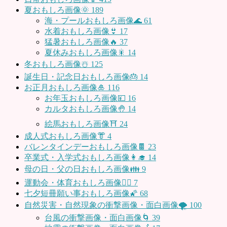
夏おもしろ画像🌞
189
海・プールおもしろ画像🌊
61
水着おもしろ画像👙
17
猛暑おもしろ画像🔥
37
夏休みおもしろ画像🎇
14
冬おもしろ画像☃️
125
誕生日・記念日おもしろ画像🎂
14
お正月おもしろ画像🎍
116
お年玉おもしろ画像💴
16
カルタおもしろ画像🤚
14
絵馬おもしろ画像⛩
24
成人式おもしろ画像👘
4
バレンタインデーおもしろ画像🍫
23
卒業式・入学式おもしろ画像👩‍🎓
14
母の日・父の日おもしろ画像👪
9
運動会・体育おもしろ画像🤸‍♂️
7
七夕短冊願い事おもしろ画像🌠
68
自然災害・自然現象の衝撃画像・面白画像🌪
100
台風の衝撃画像・面白画像🌀
39