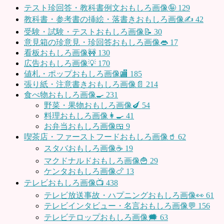
テスト珍回答・教科書例文おもしろ画像🤪
129
教科書・参考書の挿絵・落書きおもしろ画像✍️
42
受験・試験・テストおもしろ画像📝
30
意見箱の珍意見・珍回答おもしろ画像👄
17
看板おもしろ画像🚧
130
広告おもしろ画像💡
170
値札・ポップおもしろ画像🏬
185
張り紙・注意書きおもしろ画像📄
214
食べ物おもしろ画像🍳
231
野菜・果物おもしろ画像🍆
54
料理おもしろ画像👩‍🍳
41
お弁当おもしろ画像🍱
9
喫茶店・ファーストフードおもしろ画像🥤
62
スタバおもしろ画像☕️
19
マクドナルドおもしろ画像🍟
29
ケンタおもしろ画像🍗
13
テレビおもしろ画像📺
438
テレビ放送事故・ハプニングおもしろ画像👀
61
テレビインタビュー・名言おもしろ画像💬
156
テレビテロップおもしろ画像🗯
63