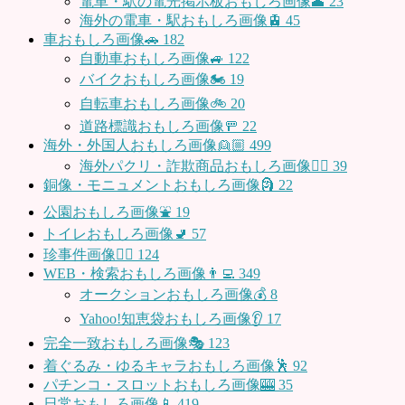
電車・駅の電光掲示板おもしろ画像🕋
23
海外の電車・駅おもしろ画像🚊
45
車おもしろ画像🚗
182
自動車おもしろ画像🚙
122
バイクおもしろ画像🏍
19
自転車おもしろ画像🚲
20
道路標識おもしろ画像🚥
22
海外・外国人おもしろ画像👱🏼
499
海外パクリ・詐欺商品おもしろ画像🙅‍♀️
39
銅像・モニュメントおもしろ画像🗿
22
公園おもしろ画像⛲️
19
トイレおもしろ画像🚽
57
珍事件画像👮‍♂️
124
WEB・検索おもしろ画像👨‍💻
349
オークションおもしろ画像💰
8
Yahoo!知恵袋おもしろ画像👂
17
完全一致おもしろ画像🎭
123
着ぐるみ・ゆるキャラおもしろ画像🕺
92
パチンコ・スロットおもしろ画像🎰
35
日常おもしろ画像📱
419