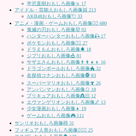
半沢直樹おもしろ画像🤜
17
アイドル・芸能人おもしろ画像👯
213
AKB48おもしろ画像💘
33
アニメ・漫画・ゲームおもしろ画像🧚‍♀️
680
鬼滅の刃おもしろ画像👹
92
ハンターハンターおもしろ画像🎣
17
ポケモンおもしろ画像🤹‍♂️
27
ドラえもんおもしろ画像🔔
18
ジブリおもしろ画像🎪
81
サザエさんおもしろ画像👨‍👩‍👧‍👦
16
ドラゴンボールおもしろ画像🐲
32
名探偵コナンおもしろ画像🕵️
83
スーパーマリオおもしろ画像🍄
26
アンパンマンおもしろ画像🍞
18
プリキュアおもしろ画像👸🏻
12
エヴァンゲリオンおもしろ画像🌌
13
少女漫画おもしろ画像👧
19
ゲームおもしろ画像🎮
111
サンリオおもしろ画像🧸
31
フィギュア人形おもしろ画像🧍🏼‍♂️
25