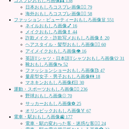
コスプレおもしろ画像👸
138
日本おもしろコスプレ画像🧝‍♀️
79
海外おもしろコスプレ画像🧝‍♂️
58
ファッション・ビューティーおもしろ画像👗
551
ネイルおもしろ画像💅
16
メイクおもしろ画像💄
44
詐欺メイク・詐欺写メおもしろ画像💄
20
ヘアスタイル・髪型おもしろ画像👱‍♀️
60
アイメイクおもしろ画像👁
16
英語Tシャツ・日本語Tシャツおもしろ画像👕
31
靴おもしろ画像👡
52
ファッションショーおもしろ画像🥻
47
量産型女子・男子おもしろ画像👫
18
マネキンおもしろ画像💃🏻
30
運動・スポーツおもしろ画像🏃‍♂️
236
野球おもしろ画像⚾
70
サッカーおもしろ画像⚽️
25
オリンピックおもしろ画像🏅
67
電車・駅おもしろ画像🚉
177
電車・駅の変わった客・迷惑な客🤦‍♀️
24