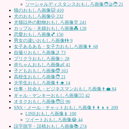
ソーシャルディスタンスおもしろ画像🧑‍🤝‍🧑
21
猫のおもしろ画像🐱
410
犬のおもしろ画像🐶
232
犬猫以外の動物おもしろ画像🐰
241
カップル・夫婦おもしろ画像💑
128
恋愛おもしろ画像💕
150
男女の違いおもしろ画像👫
9
女子あるある・女子力おもしろ画像👩
68
自撮りおもしろ画像🤳
73
プリクラおもしろ画像✨
28
赤ちゃんおもしろ画像👶
41
子どもおもしろ画像🧒
163
高校生おもしろ画像🧑
21
大学生おもしろ画像👨‍🎓
14
仕事・社会人・ビジネスマンおもしろ画像👨‍💼
84
ギャル・ヤンキーおもしろ画像👱‍♀️
42
オタクおもしろ画像🧑🏻
96
SNS・メール・チャットおもしろ画像👨‍👩‍👧‍👦
209
LINEおもしろ画像📱
100
ツイートおもしろ画像😂
44
誤字脱字・誤植おもしろ画像📚
274