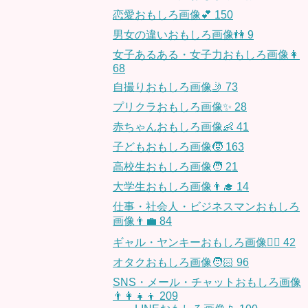
恋愛おもしろ画像💕
150
男女の違いおもしろ画像👫
9
女子あるある・女子力おもしろ画像👩
68
自撮りおもしろ画像🤳
73
プリクラおもしろ画像✨
28
赤ちゃんおもしろ画像👶
41
子どもおもしろ画像🧒
163
高校生おもしろ画像🧑
21
大学生おもしろ画像👨‍🎓
14
仕事・社会人・ビジネスマンおもしろ
画像👨‍💼
84
ギャル・ヤンキーおもしろ画像👱‍♀️
42
オタクおもしろ画像🧑🏻
96
SNS・メール・チャットおもしろ画像
👨‍👩‍👧‍👦
209