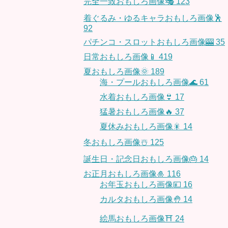
完全一致おもしろ画像🎭
123
着ぐるみ・ゆるキャラおもしろ画像🕺
92
パチンコ・スロットおもしろ画像🎰
35
日常おもしろ画像📱
419
夏おもしろ画像🌞
189
海・プールおもしろ画像🌊
61
水着おもしろ画像👙
17
猛暑おもしろ画像🔥
37
夏休みおもしろ画像🎇
14
冬おもしろ画像☃️
125
誕生日・記念日おもしろ画像🎂
14
お正月おもしろ画像🎍
116
お年玉おもしろ画像💴
16
カルタおもしろ画像🤚
14
絵馬おもしろ画像⛩
24