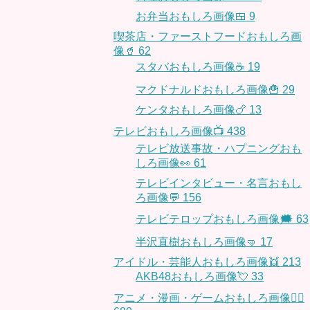
お弁当おもしろ画像🍱
9
喫茶店・ファーストフードおもしろ画
像🥤
62
スタバおもしろ画像☕️
19
マクドナルドおもしろ画像🍟
29
ケンタおもしろ画像🍗
13
テレビおもしろ画像📺
438
テレビ放送事故・ハプニングおも
しろ画像👀
61
テレビインタビュー・名言おもし
ろ画像💬
156
テレビテロップおもしろ画像🗯
63
半沢直樹おもしろ画像🤜
17
アイドル・芸能人おもしろ画像👯
213
AKB48おもしろ画像💘
33
アニメ・漫画・ゲームおもしろ画像🧚‍♀️