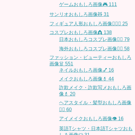
ゲームおもしろ画像🎮
111
サンリオおもしろ画像🧸
31
フィギュア人形おもしろ画像🧍🏼‍♂️
25
コスプレおもしろ画像👸
138
日本おもしろコスプレ画像🧝‍♀️
79
海外おもしろコスプレ画像🧝‍♂️
58
ファッション・ビューティーおもしろ
画像👗
551
ネイルおもしろ画像💅
16
メイクおもしろ画像💄
44
詐欺メイク・詐欺写メおもしろ画
像💄
20
ヘアスタイル・髪型おもしろ画像
👱‍♀️
60
アイメイクおもしろ画像👁
16
英語Tシャツ・日本語Tシャツおも
しろ画像👕
31