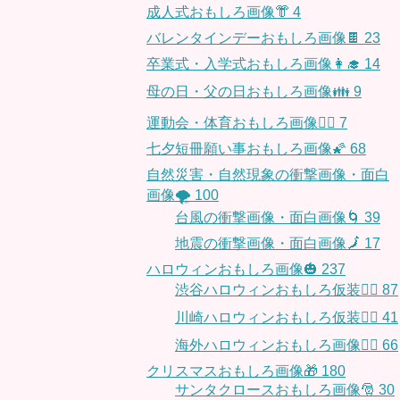
成人式おもしろ画像👘
4
バレンタインデーおもしろ画像🍫
23
卒業式・入学式おもしろ画像👩‍🎓
14
母の日・父の日おもしろ画像👪
9
運動会・体育おもしろ画像🤸‍♂️
7
七夕短冊願い事おもしろ画像🌠
68
自然災害・自然現象の衝撃画像・面白
画像🌪
100
台風の衝撃画像・面白画像🌀
39
地震の衝撃画像・面白画像🗾
17
ハロウィンおもしろ画像🎃
237
渋谷ハロウィンおもしろ仮装👯‍♂️
87
川崎ハロウィンおもしろ仮装🧞‍♀️
41
海外ハロウィンおもしろ画像🧛‍♂️
66
クリスマスおもしろ画像🎁
180
サンタクロースおもしろ画像🎅
30