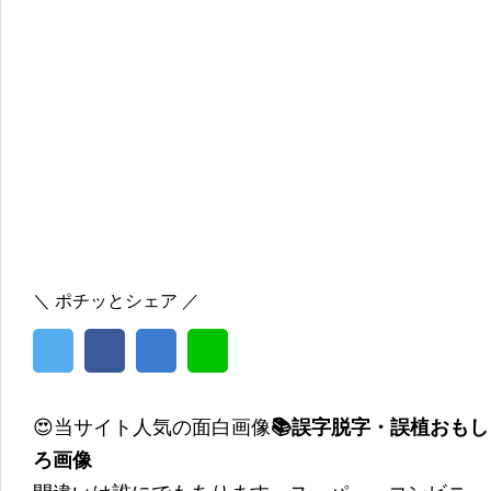
＼ ポチッとシェア ／
😍当サイト人気の面白画像
📚誤字脱字・誤植おもし
ろ画像