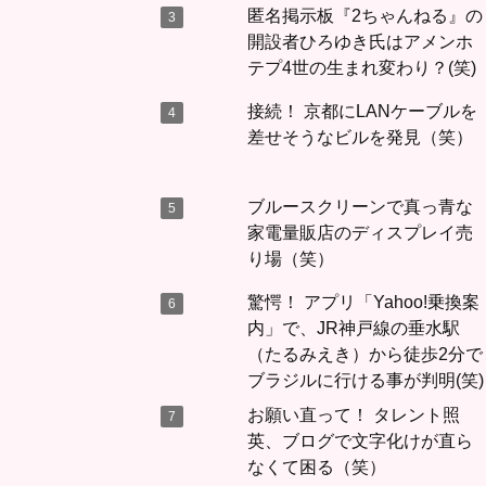
匿名掲示板『2ちゃんねる』の
開設者ひろゆき氏はアメンホ
テプ4世の生まれ変わり？(笑)
接続！ 京都にLANケーブルを
差せそうなビルを発見（笑）
ブルースクリーンで真っ青な
家電量販店のディスプレイ売
り場（笑）
驚愕！ アプリ「Yahoo!乗換案
内」で、JR神戸線の垂水駅
（たるみえき）から徒歩2分で
ブラジルに行ける事が判明(笑)
お願い直って！ タレント照
英、ブログで文字化けが直ら
なくて困る（笑）