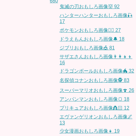
680
鬼滅の刃おもしろ画像👹
92
ハンターハンターおもしろ画像🎣
17
ポケモンおもしろ画像🤹‍♂️
27
ドラえもんおもしろ画像🔔
18
ジブリおもしろ画像🎪
81
サザエさんおもしろ画像👨‍👩‍👧‍👦
16
ドラゴンボールおもしろ画像🐲
32
名探偵コナンおもしろ画像🕵️
83
スーパーマリオおもしろ画像🍄
26
アンパンマンおもしろ画像🍞
18
プリキュアおもしろ画像👸🏻
12
エヴァンゲリオンおもしろ画像🌌
13
少女漫画おもしろ画像👧
19