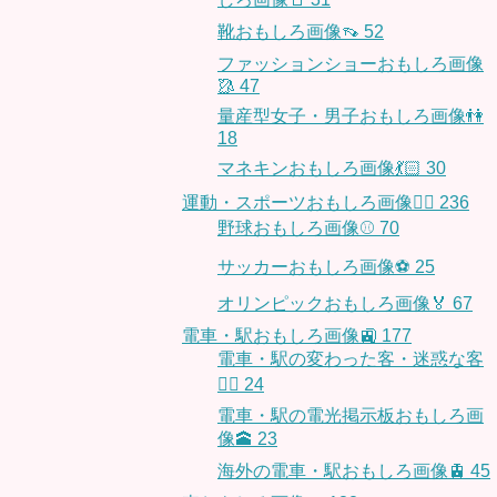
靴おもしろ画像👡
52
ファッションショーおもしろ画像
🥻
47
量産型女子・男子おもしろ画像👫
18
マネキンおもしろ画像💃🏻
30
運動・スポーツおもしろ画像🏃‍♂️
236
野球おもしろ画像⚾
70
サッカーおもしろ画像⚽️
25
オリンピックおもしろ画像🏅
67
電車・駅おもしろ画像🚉
177
電車・駅の変わった客・迷惑な客
🤦‍♀️
24
電車・駅の電光掲示板おもしろ画
像🕋
23
海外の電車・駅おもしろ画像🚊
45