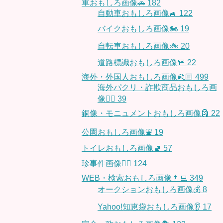
車おもしろ画像🚗
182
自動車おもしろ画像🚙
122
バイクおもしろ画像🏍
19
自転車おもしろ画像🚲
20
道路標識おもしろ画像🚥
22
海外・外国人おもしろ画像👱🏼
499
海外パクリ・詐欺商品おもしろ画
像🙅‍♀️
39
銅像・モニュメントおもしろ画像🗿
22
公園おもしろ画像⛲️
19
トイレおもしろ画像🚽
57
珍事件画像👮‍♂️
124
WEB・検索おもしろ画像👨‍💻
349
オークションおもしろ画像💰
8
Yahoo!知恵袋おもしろ画像👂
17