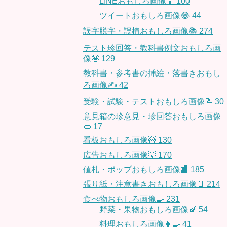
LINEおもしろ画像📱
100
ツイートおもしろ画像😂
44
誤字脱字・誤植おもしろ画像📚
274
テスト珍回答・教科書例文おもしろ画
像🤪
129
教科書・参考書の挿絵・落書きおもし
ろ画像✍️
42
受験・試験・テストおもしろ画像📝
30
意見箱の珍意見・珍回答おもしろ画像
👄
17
看板おもしろ画像🚧
130
広告おもしろ画像💡
170
値札・ポップおもしろ画像🏬
185
張り紙・注意書きおもしろ画像📄
214
食べ物おもしろ画像🍳
231
野菜・果物おもしろ画像🍆
54
料理おもしろ画像👩‍🍳
41