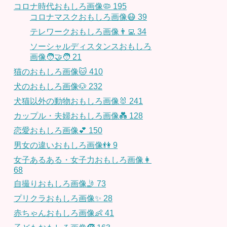
コロナ時代おもしろ画像🦠
195
コロナマスクおもしろ画像😷
39
テレワークおもしろ画像👨‍💻
34
ソーシャルディスタンスおもしろ
画像🧑‍🤝‍🧑
21
猫のおもしろ画像🐱
410
犬のおもしろ画像🐶
232
犬猫以外の動物おもしろ画像🐰
241
カップル・夫婦おもしろ画像💑
128
恋愛おもしろ画像💕
150
男女の違いおもしろ画像👫
9
女子あるある・女子力おもしろ画像👩
68
自撮りおもしろ画像🤳
73
プリクラおもしろ画像✨
28
赤ちゃんおもしろ画像👶
41