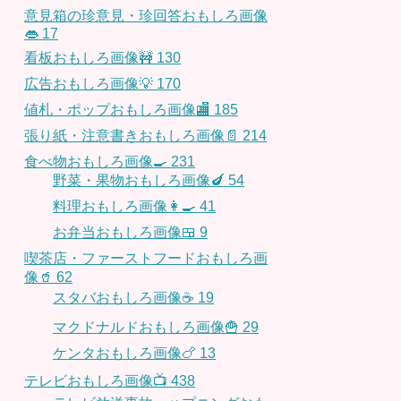
意見箱の珍意見・珍回答おもしろ画像
👄
17
看板おもしろ画像🚧
130
広告おもしろ画像💡
170
値札・ポップおもしろ画像🏬
185
張り紙・注意書きおもしろ画像📄
214
食べ物おもしろ画像🍳
231
野菜・果物おもしろ画像🍆
54
料理おもしろ画像👩‍🍳
41
お弁当おもしろ画像🍱
9
喫茶店・ファーストフードおもしろ画
像🥤
62
スタバおもしろ画像☕️
19
マクドナルドおもしろ画像🍟
29
ケンタおもしろ画像🍗
13
テレビおもしろ画像📺
438