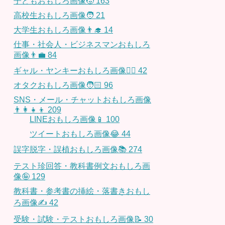
子どもおもしろ画像🧒
163
高校生おもしろ画像🧑
21
大学生おもしろ画像👨‍🎓
14
仕事・社会人・ビジネスマンおもしろ
画像👨‍💼
84
ギャル・ヤンキーおもしろ画像👱‍♀️
42
オタクおもしろ画像🧑🏻
96
SNS・メール・チャットおもしろ画像
👨‍👩‍👧‍👦
209
LINEおもしろ画像📱
100
ツイートおもしろ画像😂
44
誤字脱字・誤植おもしろ画像📚
274
テスト珍回答・教科書例文おもしろ画
像🤪
129
教科書・参考書の挿絵・落書きおもし
ろ画像✍️
42
受験・試験・テストおもしろ画像📝
30