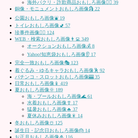
海外パクリ・詐欺商品おもしろ画像🙅‍♀️
39
銅像・モニュメントおもしろ画像🗿
22
公園おもしろ画像⛲️
19
トイレおもしろ画像🚽
57
珍事件画像👮‍♂️
124
WEB・検索おもしろ画像👨‍💻
349
オークションおもしろ画像💰
8
Yahoo!知恵袋おもしろ画像👂
17
完全一致おもしろ画像🎭
123
着ぐるみ・ゆるキャラおもしろ画像🕺
92
パチンコ・スロットおもしろ画像🎰
35
日常おもしろ画像📱
419
夏おもしろ画像🌞
189
海・プールおもしろ画像🌊
61
水着おもしろ画像👙
17
猛暑おもしろ画像🔥
37
夏休みおもしろ画像🎇
14
冬おもしろ画像☃️
125
誕生日・記念日おもしろ画像🎂
14
お正月おもしろ画像🎍
116