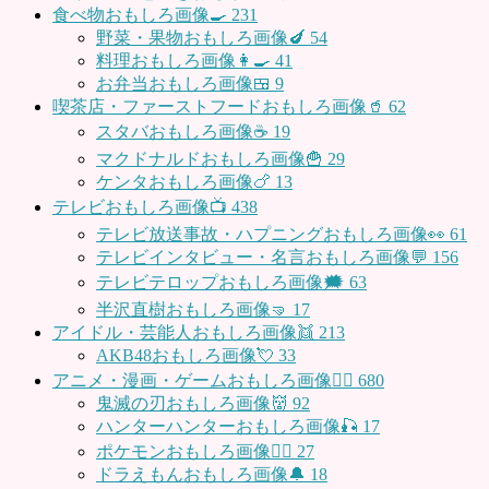
食べ物おもしろ画像🍳
231
野菜・果物おもしろ画像🍆
54
料理おもしろ画像👩‍🍳
41
お弁当おもしろ画像🍱
9
喫茶店・ファーストフードおもしろ画像🥤
62
スタバおもしろ画像☕️
19
マクドナルドおもしろ画像🍟
29
ケンタおもしろ画像🍗
13
テレビおもしろ画像📺
438
テレビ放送事故・ハプニングおもしろ画像👀
61
テレビインタビュー・名言おもしろ画像💬
156
テレビテロップおもしろ画像🗯
63
半沢直樹おもしろ画像🤜
17
アイドル・芸能人おもしろ画像👯
213
AKB48おもしろ画像💘
33
アニメ・漫画・ゲームおもしろ画像🧚‍♀️
680
鬼滅の刃おもしろ画像👹
92
ハンターハンターおもしろ画像🎣
17
ポケモンおもしろ画像🤹‍♂️
27
ドラえもんおもしろ画像🔔
18