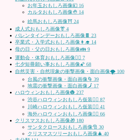
お年玉おもしろ画像💴
16
カルタおもしろ画像🤚
14
絵馬おもしろ画像⛩
24
成人式おもしろ画像👘
4
バレンタインデーおもしろ画像🍫
23
卒業式・入学式おもしろ画像👩‍🎓
14
母の日・父の日おもしろ画像👪
9
運動会・体育おもしろ画像🤸‍♂️
7
七夕短冊願い事おもしろ画像🌠
68
自然災害・自然現象の衝撃画像・面白画像🌪
100
台風の衝撃画像・面白画像🌀
39
地震の衝撃画像・面白画像🗾
17
ハロウィンおもしろ画像🎃
237
渋谷ハロウィンおもしろ仮装👯‍♂️
87
川崎ハロウィンおもしろ仮装🧞‍♀️
41
海外ハロウィンおもしろ画像🧛‍♂️
66
クリスマスおもしろ画像🎁
180
サンタクロースおもしろ画像🎅
30
クリスマスツリーおもしろ画像🎄
40