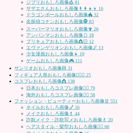
ジブリおもしろ画像🎪
81
サザエさんおもしろ画像👨‍👩‍👧‍👦
16
ドラゴンボールおもしろ画像🐲
32
名探偵コナンおもしろ画像🕵️
83
スーパーマリオおもしろ画像🍄
26
アンパンマンおもしろ画像🍞
18
プリキュアおもしろ画像👸🏻
12
エヴァンゲリオンおもしろ画像🌌
13
少女漫画おもしろ画像👧
19
ゲームおもしろ画像🎮
111
サンリオおもしろ画像🧸
31
フィギュア人形おもしろ画像🧍🏼‍♂️
25
コスプレおもしろ画像👸
138
日本おもしろコスプレ画像🧝‍♀️
79
海外おもしろコスプレ画像🧝‍♂️
58
ファッション・ビューティーおもしろ画像👗
551
ネイルおもしろ画像💅
16
メイクおもしろ画像💄
44
詐欺メイク・詐欺写メおもしろ画像💄
20
ヘアスタイル・髪型おもしろ画像👱‍♀️
60