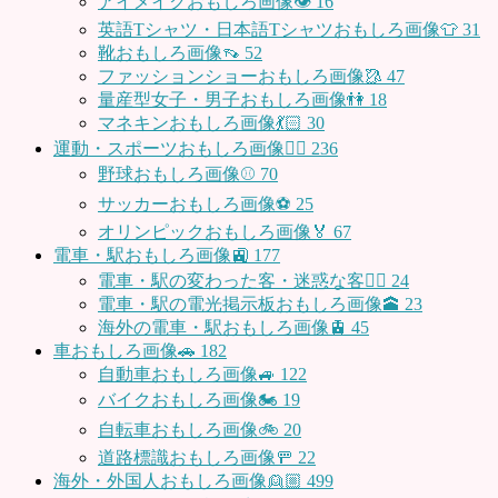
アイメイクおもしろ画像👁
16
英語Tシャツ・日本語Tシャツおもしろ画像👕
31
靴おもしろ画像👡
52
ファッションショーおもしろ画像🥻
47
量産型女子・男子おもしろ画像👫
18
マネキンおもしろ画像💃🏻
30
運動・スポーツおもしろ画像🏃‍♂️
236
野球おもしろ画像⚾
70
サッカーおもしろ画像⚽️
25
オリンピックおもしろ画像🏅
67
電車・駅おもしろ画像🚉
177
電車・駅の変わった客・迷惑な客🤦‍♀️
24
電車・駅の電光掲示板おもしろ画像🕋
23
海外の電車・駅おもしろ画像🚊
45
車おもしろ画像🚗
182
自動車おもしろ画像🚙
122
バイクおもしろ画像🏍
19
自転車おもしろ画像🚲
20
道路標識おもしろ画像🚥
22
海外・外国人おもしろ画像👱🏼
499