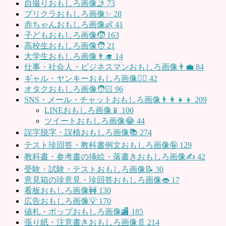
自撮りおもしろ画像🤳
73
プリクラおもしろ画像✨
28
赤ちゃんおもしろ画像👶
41
子どもおもしろ画像🧒
163
高校生おもしろ画像🧑
21
大学生おもしろ画像👨‍🎓
14
仕事・社会人・ビジネスマンおもしろ画像👨‍💼
84
ギャル・ヤンキーおもしろ画像👱‍♀️
42
オタクおもしろ画像🧑🏻
96
SNS・メール・チャットおもしろ画像👨‍👩‍👧‍👦
209
LINEおもしろ画像📱
100
ツイートおもしろ画像😂
44
誤字脱字・誤植おもしろ画像📚
274
テスト珍回答・教科書例文おもしろ画像🤪
129
教科書・参考書の挿絵・落書きおもしろ画像✍️
42
受験・試験・テストおもしろ画像📝
30
意見箱の珍意見・珍回答おもしろ画像👄
17
看板おもしろ画像🚧
130
広告おもしろ画像💡
170
値札・ポップおもしろ画像🏬
185
張り紙・注意書きおもしろ画像📄
214