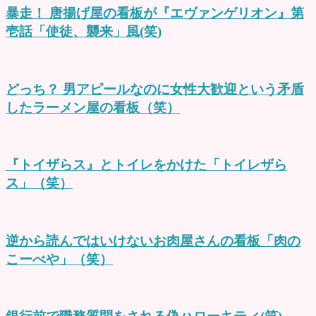
暴走！ 唐揚げ屋の看板が『エヴァンゲリオン』第
壱話「使徒、襲来」風(笑)
どっち？ 男アピールなのに女性大歓迎という矛盾
したラーメン屋の看板（笑）
『トイザらス』とトイレをかけた「トイレザら
ス」（笑）
逆から読んではいけないお肉屋さんの看板「肉の
こーべや」（笑）