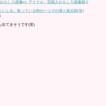
おもしろ画像👀
,
アイドル・芸能人おもしろ画像👯
0
)
出てきそうです(笑)