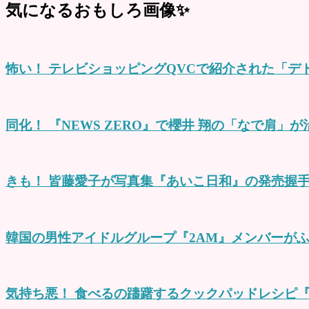
気になるおもしろ画像✨
怖い！ テレビショッピングQVCで紹介された「デ
同化！ 『NEWS ZERO』で櫻井 翔の「なで肩」
きも！ 皆藤愛子が写真集『あいこ日和』の発売握手
韓国の男性アイドルグループ『2AM』メンバーがふ
気持ち悪！ 食べるの躊躇するクックパッドレシピ『