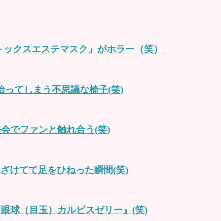
トックスエステマスク」がホラー（笑）
が治ってしまう不思議な椅子(笑)
会でファンと触れ合う(笑)
ざけてて足をひねった瞬間(笑)
眼球（目玉）カルピスゼリー』(笑)