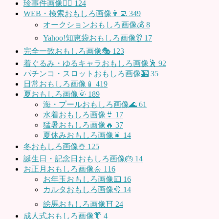
珍事件画像👮‍♂️
124
WEB・検索おもしろ画像👨‍💻
349
オークションおもしろ画像💰
8
Yahoo!知恵袋おもしろ画像👂
17
完全一致おもしろ画像🎭
123
着ぐるみ・ゆるキャラおもしろ画像🕺
92
パチンコ・スロットおもしろ画像🎰
35
日常おもしろ画像📱
419
夏おもしろ画像🌞
189
海・プールおもしろ画像🌊
61
水着おもしろ画像👙
17
猛暑おもしろ画像🔥
37
夏休みおもしろ画像🎇
14
冬おもしろ画像☃️
125
誕生日・記念日おもしろ画像🎂
14
お正月おもしろ画像🎍
116
お年玉おもしろ画像💴
16
カルタおもしろ画像🤚
14
絵馬おもしろ画像⛩
24
成人式おもしろ画像👘
4