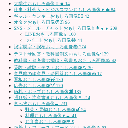
大学生おもしろ画像👨‍🎓
14
仕事・社会人・ビジネスマンおもしろ画像👨‍💼
84
ギャル・ヤンキーおもしろ画像👱‍♀️
42
オタクおもしろ画像🧑🏻
96
SNS・メール・チャットおもしろ画像👨‍👩‍👧‍👦
209
LINEおもしろ画像📱
100
ツイートおもしろ画像😂
44
誤字脱字・誤植おもしろ画像📚
274
テスト珍回答・教科書例文おもしろ画像🤪
129
教科書・参考書の挿絵・落書きおもしろ画像✍️
42
受験・試験・テストおもしろ画像📝
30
意見箱の珍意見・珍回答おもしろ画像👄
17
看板おもしろ画像🚧
130
広告おもしろ画像💡
170
値札・ポップおもしろ画像🏬
185
張り紙・注意書きおもしろ画像📄
214
食べ物おもしろ画像🍳
231
野菜・果物おもしろ画像🍆
54
料理おもしろ画像👩‍🍳
41
お弁当おもしろ画像🍱
9
喫茶店・ファーストフードおもしろ画像🥤
62