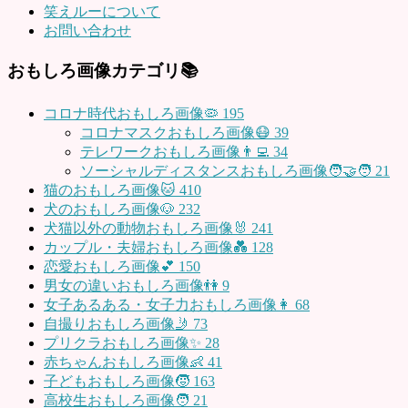
笑えルーについて
お問い合わせ
おもしろ画像カテゴリ📚
コロナ時代おもしろ画像🦠
195
コロナマスクおもしろ画像😷
39
テレワークおもしろ画像👨‍💻
34
ソーシャルディスタンスおもしろ画像🧑‍🤝‍🧑
21
猫のおもしろ画像🐱
410
犬のおもしろ画像🐶
232
犬猫以外の動物おもしろ画像🐰
241
カップル・夫婦おもしろ画像💑
128
恋愛おもしろ画像💕
150
男女の違いおもしろ画像👫
9
女子あるある・女子力おもしろ画像👩
68
自撮りおもしろ画像🤳
73
プリクラおもしろ画像✨
28
赤ちゃんおもしろ画像👶
41
子どもおもしろ画像🧒
163
高校生おもしろ画像🧑
21