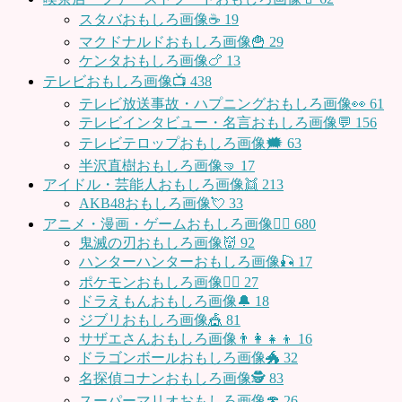
スタバおもしろ画像☕️
19
マクドナルドおもしろ画像🍟
29
ケンタおもしろ画像🍗
13
テレビおもしろ画像📺
438
テレビ放送事故・ハプニングおもしろ画像👀
61
テレビインタビュー・名言おもしろ画像💬
156
テレビテロップおもしろ画像🗯
63
半沢直樹おもしろ画像🤜
17
アイドル・芸能人おもしろ画像👯
213
AKB48おもしろ画像💘
33
アニメ・漫画・ゲームおもしろ画像🧚‍♀️
680
鬼滅の刃おもしろ画像👹
92
ハンターハンターおもしろ画像🎣
17
ポケモンおもしろ画像🤹‍♂️
27
ドラえもんおもしろ画像🔔
18
ジブリおもしろ画像🎪
81
サザエさんおもしろ画像👨‍👩‍👧‍👦
16
ドラゴンボールおもしろ画像🐲
32
名探偵コナンおもしろ画像🕵️
83
スーパーマリオおもしろ画像🍄
26