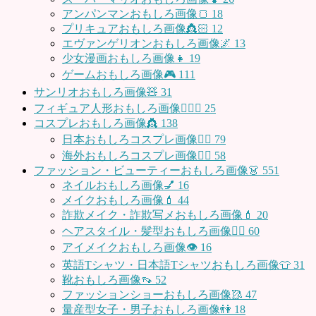
アンパンマンおもしろ画像🍞
18
プリキュアおもしろ画像👸🏻
12
エヴァンゲリオンおもしろ画像🌌
13
少女漫画おもしろ画像👧
19
ゲームおもしろ画像🎮
111
サンリオおもしろ画像🧸
31
フィギュア人形おもしろ画像🧍🏼‍♂️
25
コスプレおもしろ画像👸
138
日本おもしろコスプレ画像🧝‍♀️
79
海外おもしろコスプレ画像🧝‍♂️
58
ファッション・ビューティーおもしろ画像👗
551
ネイルおもしろ画像💅
16
メイクおもしろ画像💄
44
詐欺メイク・詐欺写メおもしろ画像💄
20
ヘアスタイル・髪型おもしろ画像👱‍♀️
60
アイメイクおもしろ画像👁
16
英語Tシャツ・日本語Tシャツおもしろ画像👕
31
靴おもしろ画像👡
52
ファッションショーおもしろ画像🥻
47
量産型女子・男子おもしろ画像👫
18