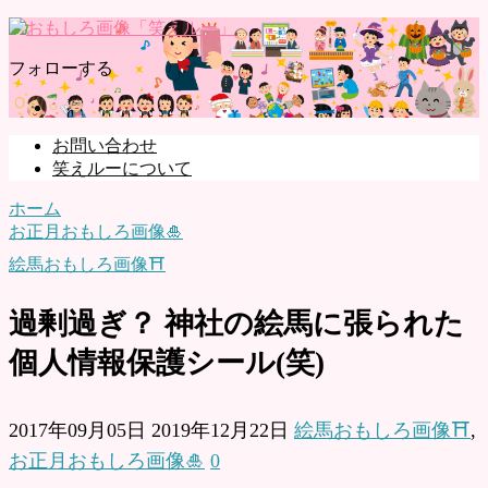
フォローする
お問い合わせ
笑えルーについて
ホーム
お正月おもしろ画像🎍
絵馬おもしろ画像⛩
過剰過ぎ？ 神社の絵馬に張られた
個人情報保護シール(笑)
2017年09月05日
2019年12月22日
絵馬おもしろ画像⛩
,
お正月おもしろ画像🎍
0