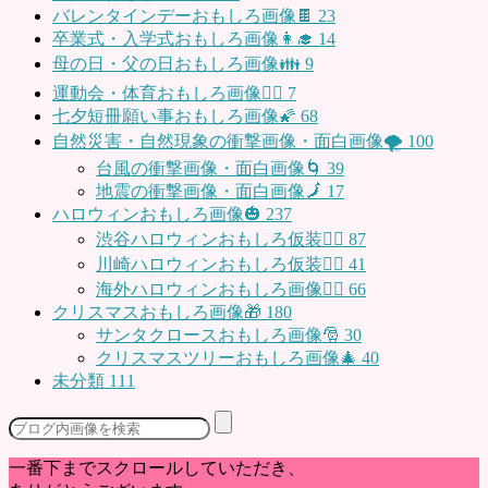
バレンタインデーおもしろ画像🍫
23
卒業式・入学式おもしろ画像👩‍🎓
14
母の日・父の日おもしろ画像👪
9
運動会・体育おもしろ画像🤸‍♂️
7
七夕短冊願い事おもしろ画像🌠
68
自然災害・自然現象の衝撃画像・面白画像🌪
100
台風の衝撃画像・面白画像🌀
39
地震の衝撃画像・面白画像🗾
17
ハロウィンおもしろ画像🎃
237
渋谷ハロウィンおもしろ仮装👯‍♂️
87
川崎ハロウィンおもしろ仮装🧞‍♀️
41
海外ハロウィンおもしろ画像🧛‍♂️
66
クリスマスおもしろ画像🎁
180
サンタクロースおもしろ画像🎅
30
クリスマスツリーおもしろ画像🎄
40
未分類
111
一番下までスクロールしていただき、