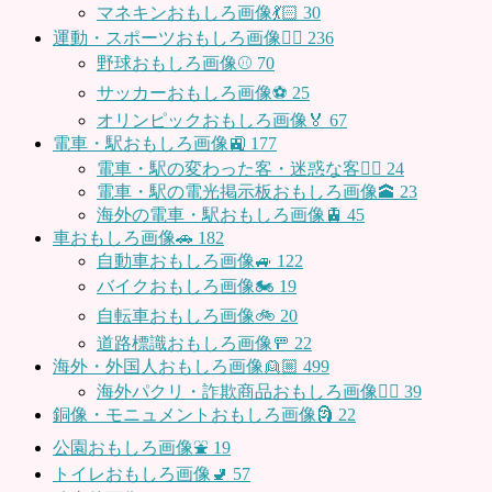
マネキンおもしろ画像💃🏻
30
運動・スポーツおもしろ画像🏃‍♂️
236
野球おもしろ画像⚾
70
サッカーおもしろ画像⚽️
25
オリンピックおもしろ画像🏅
67
電車・駅おもしろ画像🚉
177
電車・駅の変わった客・迷惑な客🤦‍♀️
24
電車・駅の電光掲示板おもしろ画像🕋
23
海外の電車・駅おもしろ画像🚊
45
車おもしろ画像🚗
182
自動車おもしろ画像🚙
122
バイクおもしろ画像🏍
19
自転車おもしろ画像🚲
20
道路標識おもしろ画像🚥
22
海外・外国人おもしろ画像👱🏼
499
海外パクリ・詐欺商品おもしろ画像🙅‍♀️
39
銅像・モニュメントおもしろ画像🗿
22
公園おもしろ画像⛲️
19
トイレおもしろ画像🚽
57