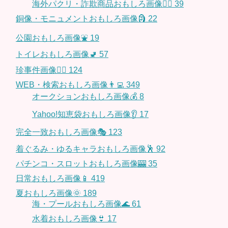
海外パクリ・詐欺商品おもしろ画像🙅‍♀️
39
銅像・モニュメントおもしろ画像🗿
22
公園おもしろ画像⛲️
19
トイレおもしろ画像🚽
57
珍事件画像👮‍♂️
124
WEB・検索おもしろ画像👨‍💻
349
オークションおもしろ画像💰
8
Yahoo!知恵袋おもしろ画像👂
17
完全一致おもしろ画像🎭
123
着ぐるみ・ゆるキャラおもしろ画像🕺
92
パチンコ・スロットおもしろ画像🎰
35
日常おもしろ画像📱
419
夏おもしろ画像🌞
189
海・プールおもしろ画像🌊
61
水着おもしろ画像👙
17