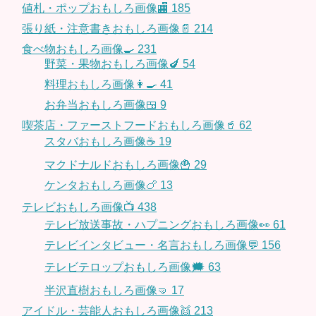
値札・ポップおもしろ画像🏬
185
張り紙・注意書きおもしろ画像📄
214
食べ物おもしろ画像🍳
231
野菜・果物おもしろ画像🍆
54
料理おもしろ画像👩‍🍳
41
お弁当おもしろ画像🍱
9
喫茶店・ファーストフードおもしろ画像🥤
62
スタバおもしろ画像☕️
19
マクドナルドおもしろ画像🍟
29
ケンタおもしろ画像🍗
13
テレビおもしろ画像📺
438
テレビ放送事故・ハプニングおもしろ画像👀
61
テレビインタビュー・名言おもしろ画像💬
156
テレビテロップおもしろ画像🗯
63
半沢直樹おもしろ画像🤜
17
アイドル・芸能人おもしろ画像👯
213