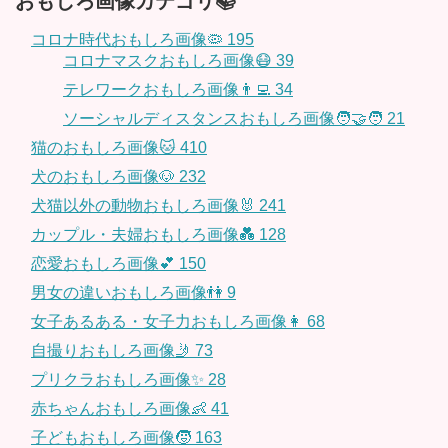
おもしろ画像カテゴリ📚
コロナ時代おもしろ画像🦠
195
コロナマスクおもしろ画像😷
39
テレワークおもしろ画像👨‍💻
34
ソーシャルディスタンスおもしろ画像🧑‍🤝‍🧑
21
猫のおもしろ画像🐱
410
犬のおもしろ画像🐶
232
犬猫以外の動物おもしろ画像🐰
241
カップル・夫婦おもしろ画像💑
128
恋愛おもしろ画像💕
150
男女の違いおもしろ画像👫
9
女子あるある・女子力おもしろ画像👩
68
自撮りおもしろ画像🤳
73
プリクラおもしろ画像✨
28
赤ちゃんおもしろ画像👶
41
子どもおもしろ画像🧒
163