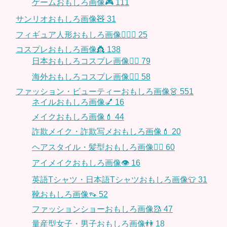
ゲームおもしろ画像🎮
111
サンリオおもしろ画像🧸
31
フィギュア人形おもしろ画像🧍🏼‍♂️
25
コスプレおもしろ画像👸
138
日本おもしろコスプレ画像🧝‍♀️
79
海外おもしろコスプレ画像🧝‍♂️
58
ファッション・ビューティーおもしろ画像👗
551
ネイルおもしろ画像💅
16
メイクおもしろ画像💄
44
詐欺メイク・詐欺写メおもしろ画像💄
20
ヘアスタイル・髪型おもしろ画像👱‍♀️
60
アイメイクおもしろ画像👁
16
英語Tシャツ・日本語Tシャツおもしろ画像👕
31
靴おもしろ画像👡
52
ファッションショーおもしろ画像🥻
47
量産型女子・男子おもしろ画像👫
18