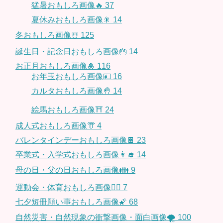
猛暑おもしろ画像🔥
37
夏休みおもしろ画像🎇
14
冬おもしろ画像☃️
125
誕生日・記念日おもしろ画像🎂
14
お正月おもしろ画像🎍
116
お年玉おもしろ画像💴
16
カルタおもしろ画像🤚
14
絵馬おもしろ画像⛩
24
成人式おもしろ画像👘
4
バレンタインデーおもしろ画像🍫
23
卒業式・入学式おもしろ画像👩‍🎓
14
母の日・父の日おもしろ画像👪
9
運動会・体育おもしろ画像🤸‍♂️
7
七夕短冊願い事おもしろ画像🌠
68
自然災害・自然現象の衝撃画像・面白画像🌪
100