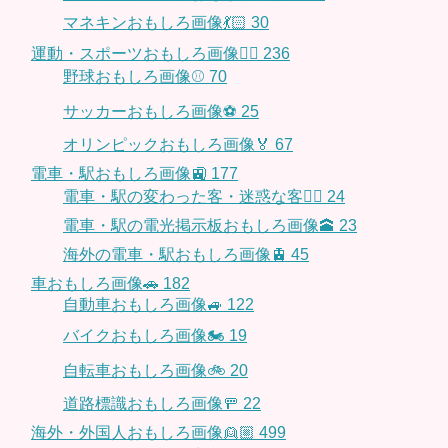
マネキンおもしろ画像💃🏻
30
運動・スポーツおもしろ画像🏃‍♂️
236
野球おもしろ画像⚾
70
サッカーおもしろ画像⚽️
25
オリンピックおもしろ画像🏅
67
電車・駅おもしろ画像🚉
177
電車・駅の変わった客・迷惑な客🤦‍♀️
24
電車・駅の電光掲示板おもしろ画像🕋
23
海外の電車・駅おもしろ画像🚊
45
車おもしろ画像🚗
182
自動車おもしろ画像🚙
122
バイクおもしろ画像🏍
19
自転車おもしろ画像🚲
20
道路標識おもしろ画像🚥
22
海外・外国人おもしろ画像👱🏼
499