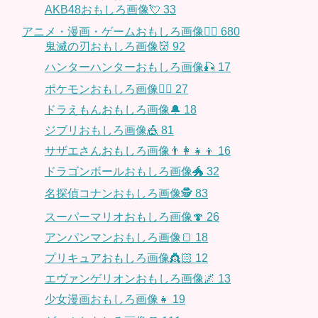
AKB48おもしろ画像💘
33
アニメ・漫画・ゲームおもしろ画像🧚‍♀️
680
鬼滅の刃おもしろ画像👹
92
ハンターハンターおもしろ画像🎣
17
ポケモンおもしろ画像🤹‍♂️
27
ドラえもんおもしろ画像🔔
18
ジブリおもしろ画像🎪
81
サザエさんおもしろ画像👨‍👩‍👧‍👦
16
ドラゴンボールおもしろ画像🐲
32
名探偵コナンおもしろ画像🕵️
83
スーパーマリオおもしろ画像🍄
26
アンパンマンおもしろ画像🍞
18
プリキュアおもしろ画像👸🏻
12
エヴァンゲリオンおもしろ画像🌌
13
少女漫画おもしろ画像👧
19