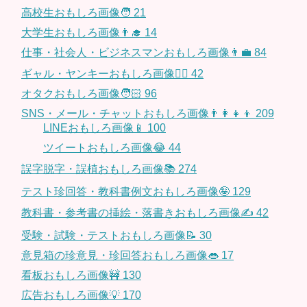
高校生おもしろ画像🧑
21
大学生おもしろ画像👨‍🎓
14
仕事・社会人・ビジネスマンおもしろ画像👨‍💼
84
ギャル・ヤンキーおもしろ画像👱‍♀️
42
オタクおもしろ画像🧑🏻
96
SNS・メール・チャットおもしろ画像👨‍👩‍👧‍👦
209
LINEおもしろ画像📱
100
ツイートおもしろ画像😂
44
誤字脱字・誤植おもしろ画像📚
274
テスト珍回答・教科書例文おもしろ画像🤪
129
教科書・参考書の挿絵・落書きおもしろ画像✍️
42
受験・試験・テストおもしろ画像📝
30
意見箱の珍意見・珍回答おもしろ画像👄
17
看板おもしろ画像🚧
130
広告おもしろ画像💡
170