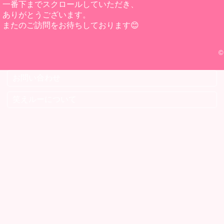
一番下までスクロールしていただき、
ありがとうございます。
またのご訪問をお待ちしております😊
©
お問い合わせ
笑えルーについて