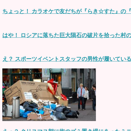
ちょっと！ カラオケで友だちが『らき☆すた』の『
はや！ ロシアに落ちた巨大隕石の破片を拾った村の
え？ スポーツイベントスタッフの男性が履いてい