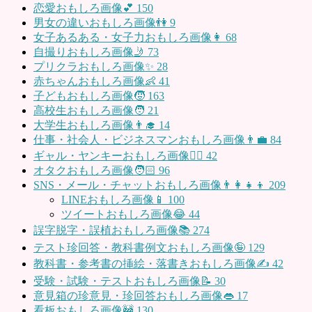
恋愛おもしろ画像💕
150
男女の違いおもしろ画像👫
9
女子あるある・女子力おもしろ画像👩
68
自撮りおもしろ画像🤳
73
プリクラおもしろ画像✨
28
赤ちゃんおもしろ画像👶
41
子どもおもしろ画像🧒
163
高校生おもしろ画像🧑
21
大学生おもしろ画像👨‍🎓
14
仕事・社会人・ビジネスマンおもしろ画像👨‍💼
84
ギャル・ヤンキーおもしろ画像👱‍♀️
42
オタクおもしろ画像🧑🏻
96
SNS・メール・チャットおもしろ画像👨‍👩‍👧‍👦
209
LINEおもしろ画像📱
100
ツイートおもしろ画像😂
44
誤字脱字・誤植おもしろ画像📚
274
テスト珍回答・教科書例文おもしろ画像🤪
129
教科書・参考書の挿絵・落書きおもしろ画像✍️
42
受験・試験・テストおもしろ画像📝
30
意見箱の珍意見・珍回答おもしろ画像👄
17
看板おもしろ画像🚧
130