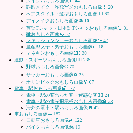
メイクおもしろ画像💄
44
詐欺メイク・詐欺写メおもしろ画像💄
20
ヘアスタイル・髪型おもしろ画像👱‍♀️
60
アイメイクおもしろ画像👁
16
英語Tシャツ・日本語Tシャツおもしろ画像👕
31
靴おもしろ画像👡
52
ファッションショーおもしろ画像🥻
47
量産型女子・男子おもしろ画像👫
18
マネキンおもしろ画像💃🏻
30
運動・スポーツおもしろ画像🏃‍♂️
236
野球おもしろ画像⚾
70
サッカーおもしろ画像⚽️
25
オリンピックおもしろ画像🏅
67
電車・駅おもしろ画像🚉
177
電車・駅の変わった客・迷惑な客🤦‍♀️
24
電車・駅の電光掲示板おもしろ画像🕋
23
海外の電車・駅おもしろ画像🚊
45
車おもしろ画像🚗
182
自動車おもしろ画像🚙
122
バイクおもしろ画像🏍
19