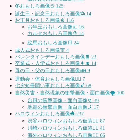
冬おもしろ画像☃️
125
誕生日・記念日おもしろ画像🎂
14
お正月おもしろ画像🎍
116
お年玉おもしろ画像💴
16
カルタおもしろ画像🤚
14
絵馬おもしろ画像⛩
24
成人式おもしろ画像👘
4
バレンタインデーおもしろ画像🍫
23
卒業式・入学式おもしろ画像👩‍🎓
14
母の日・父の日おもしろ画像👪
9
運動会・体育おもしろ画像🤸‍♂️
7
七夕短冊願い事おもしろ画像🌠
68
自然災害・自然現象の衝撃画像・面白画像🌪
100
台風の衝撃画像・面白画像🌀
39
地震の衝撃画像・面白画像🗾
17
ハロウィンおもしろ画像🎃
237
渋谷ハロウィンおもしろ仮装👯‍♂️
87
川崎ハロウィンおもしろ仮装🧞‍♀️
41
海外ハロウィンおもしろ画像🧛‍♂️
66