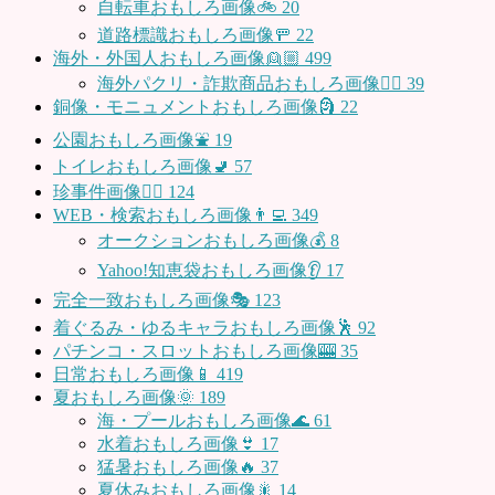
自転車おもしろ画像🚲
20
道路標識おもしろ画像🚥
22
海外・外国人おもしろ画像👱🏼
499
海外パクリ・詐欺商品おもしろ画像🙅‍♀️
39
銅像・モニュメントおもしろ画像🗿
22
公園おもしろ画像⛲️
19
トイレおもしろ画像🚽
57
珍事件画像👮‍♂️
124
WEB・検索おもしろ画像👨‍💻
349
オークションおもしろ画像💰
8
Yahoo!知恵袋おもしろ画像👂
17
完全一致おもしろ画像🎭
123
着ぐるみ・ゆるキャラおもしろ画像🕺
92
パチンコ・スロットおもしろ画像🎰
35
日常おもしろ画像📱
419
夏おもしろ画像🌞
189
海・プールおもしろ画像🌊
61
水着おもしろ画像👙
17
猛暑おもしろ画像🔥
37
夏休みおもしろ画像🎇
14