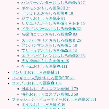
ハンターハンターおもしろ画像🎣
17
ポケモンおもしろ画像🤹‍♂️
27
ドラえもんおもしろ画像🔔
18
ジブリおもしろ画像🎪
81
サザエさんおもしろ画像👨‍👩‍👧‍👦
16
ドラゴンボールおもしろ画像🐲
32
名探偵コナンおもしろ画像🕵️
83
スーパーマリオおもしろ画像🍄
26
アンパンマンおもしろ画像🍞
18
プリキュアおもしろ画像👸🏻
12
エヴァンゲリオンおもしろ画像🌌
13
少女漫画おもしろ画像👧
19
ゲームおもしろ画像🎮
111
サンリオおもしろ画像🧸
31
フィギュア人形おもしろ画像🧍🏼‍♂️
25
コスプレおもしろ画像👸
138
日本おもしろコスプレ画像🧝‍♀️
79
海外おもしろコスプレ画像🧝‍♂️
58
ファッション・ビューティーおもしろ画像👗
551
ネイルおもしろ画像💅
16