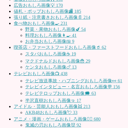
広告おもしろ画像💡
170
値札・ポップおもしろ画像🏬
185
張り紙・注意書きおもしろ画像📄
214
食べ物おもしろ画像🍳
231
野菜・果物おもしろ画像🍆
54
料理おもしろ画像👩‍🍳
41
お弁当おもしろ画像🍱
9
喫茶店・ファーストフードおもしろ画像🥤
62
スタバおもしろ画像☕️
19
マクドナルドおもしろ画像🍟
29
ケンタおもしろ画像🍗
13
テレビおもしろ画像📺
438
テレビ放送事故・ハプニングおもしろ画像👀
61
テレビインタビュー・名言おもしろ画像💬
156
テレビテロップおもしろ画像🗯
63
半沢直樹おもしろ画像🤜
17
アイドル・芸能人おもしろ画像👯
213
AKB48おもしろ画像💘
33
アニメ・漫画・ゲームおもしろ画像🧚‍♀️
680
鬼滅の刃おもしろ画像👹
92