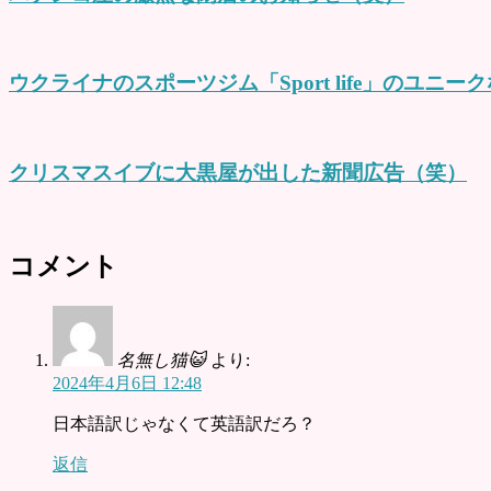
ウクライナのスポーツジム「Sport life」のユニー
クリスマスイブに大黒屋が出した新聞広告（笑）
コメント
名無し猫😺
より:
2024年4月6日 12:48
日本語訳じゃなくて英語訳だろ？
返信