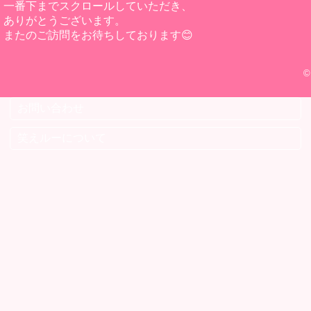
一番下までスクロールしていただき、
ありがとうございます。
またのご訪問をお待ちしております😊
©
お問い合わせ
笑えルーについて