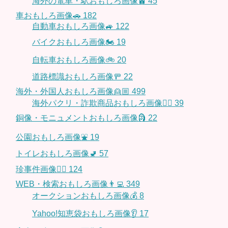
海外の電車・駅おもしろ画像🚊
45
車おもしろ画像🚗
182
自動車おもしろ画像🚙
122
バイクおもしろ画像🏍
19
自転車おもしろ画像🚲
20
道路標識おもしろ画像🚥
22
海外・外国人おもしろ画像👱🏼
499
海外パクリ・詐欺商品おもしろ画像🙅‍♀️
39
銅像・モニュメントおもしろ画像🗿
22
公園おもしろ画像⛲️
19
トイレおもしろ画像🚽
57
珍事件画像👮‍♂️
124
WEB・検索おもしろ画像👨‍💻
349
オークションおもしろ画像💰
8
Yahoo!知恵袋おもしろ画像👂
17