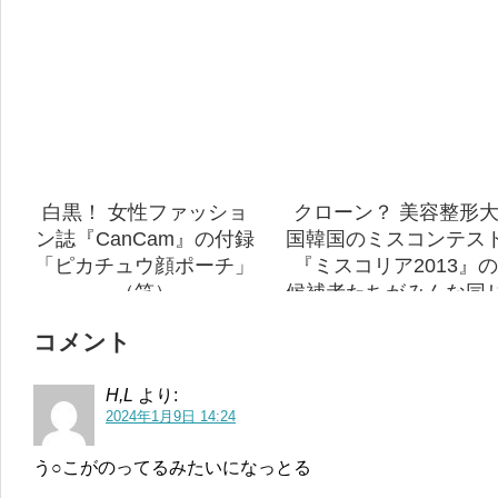
白黒！ 女性ファッショ
クローン？ 美容整形
ン誌『CanCam』の付録
国韓国のミスコンテス
「ピカチュウ顔ポーチ」
『ミスコリア2013』の
（笑）
候補者たちがみんな同
顔（笑）
コメント
H,L
より:
2024年1月9日 14:24
う○こがのってるみたいになっとる