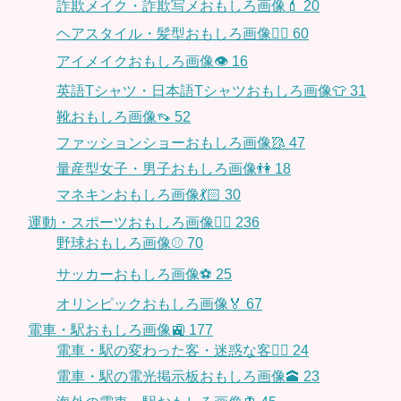
詐欺メイク・詐欺写メおもしろ画像💄
20
ヘアスタイル・髪型おもしろ画像👱‍♀️
60
アイメイクおもしろ画像👁
16
英語Tシャツ・日本語Tシャツおもしろ画像👕
31
靴おもしろ画像👡
52
ファッションショーおもしろ画像🥻
47
量産型女子・男子おもしろ画像👫
18
マネキンおもしろ画像💃🏻
30
運動・スポーツおもしろ画像🏃‍♂️
236
野球おもしろ画像⚾
70
サッカーおもしろ画像⚽️
25
オリンピックおもしろ画像🏅
67
電車・駅おもしろ画像🚉
177
電車・駅の変わった客・迷惑な客🤦‍♀️
24
電車・駅の電光掲示板おもしろ画像🕋
23