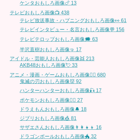
ケンタおもしろ画像🍗
13
テレビおもしろ画像📺
438
テレビ放送事故・ハプニングおもしろ画像👀
61
テレビインタビュー・名言おもしろ画像💬
156
テレビテロップおもしろ画像🗯
63
半沢直樹おもしろ画像🤜
17
アイドル・芸能人おもしろ画像👯
213
AKB48おもしろ画像💘
33
アニメ・漫画・ゲームおもしろ画像🧚‍♀️
680
鬼滅の刃おもしろ画像👹
92
ハンターハンターおもしろ画像🎣
17
ポケモンおもしろ画像🤹‍♂️
27
ドラえもんおもしろ画像🔔
18
ジブリおもしろ画像🎪
81
サザエさんおもしろ画像👨‍👩‍👧‍👦
16
ドラゴンボールおもしろ画像🐲
32