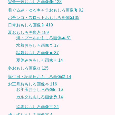
完全一致おもしろ画像🎭
123
着ぐるみ・ゆるキャラおもしろ画像🕺
92
パチンコ・スロットおもしろ画像🎰
35
日常おもしろ画像📱
419
夏おもしろ画像🌞
189
海・プールおもしろ画像🌊
61
水着おもしろ画像👙
17
猛暑おもしろ画像🔥
37
夏休みおもしろ画像🎇
14
冬おもしろ画像☃️
125
誕生日・記念日おもしろ画像🎂
14
お正月おもしろ画像🎍
116
お年玉おもしろ画像💴
16
カルタおもしろ画像🤚
14
絵馬おもしろ画像⛩
24
成人式おもしろ画像👘
4