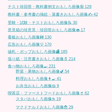
テスト珍回答・教科書例文おもしろ画像🤪
129
教科書・参考書の挿絵・落書きおもしろ画像✍️
42
受験・試験・テストおもしろ画像📝
30
意見箱の珍意見・珍回答おもしろ画像👄
17
看板おもしろ画像🚧
130
広告おもしろ画像💡
170
値札・ポップおもしろ画像🏬
185
張り紙・注意書きおもしろ画像📄
214
食べ物おもしろ画像🍳
231
野菜・果物おもしろ画像🍆
54
料理おもしろ画像👩‍🍳
41
お弁当おもしろ画像🍱
9
喫茶店・ファーストフードおもしろ画像🥤
62
スタバおもしろ画像☕️
19
マクドナルドおもしろ画像🍟
29