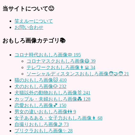
当サイトについて🙂
笑えルーについて
お問い合わせ
おもしろ画像カテゴリ📚
コロナ時代おもしろ画像🦠
195
コロナマスクおもしろ画像😷
39
テレワークおもしろ画像👨‍💻
34
ソーシャルディスタンスおもしろ画像🧑‍🤝‍🧑
21
猫のおもしろ画像🐱
410
犬のおもしろ画像🐶
232
犬猫以外の動物おもしろ画像🐰
241
カップル・夫婦おもしろ画像💑
128
恋愛おもしろ画像💕
150
男女の違いおもしろ画像👫
9
女子あるある・女子力おもしろ画像👩
68
自撮りおもしろ画像🤳
73
プリクラおもしろ画像✨
28