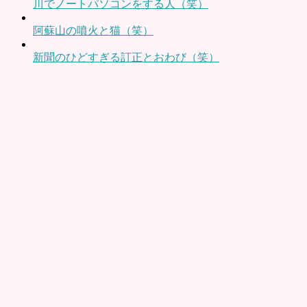
川でノートパソコンをする人（笑）
阿蘇山の噴火と猫（笑）
新聞のひどすぎる訂正とおわび（笑）