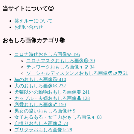
当サイトについて🙂
笑えルーについて
お問い合わせ
おもしろ画像カテゴリ📚
コロナ時代おもしろ画像🦠
195
コロナマスクおもしろ画像😷
39
テレワークおもしろ画像👨‍💻
34
ソーシャルディスタンスおもしろ画像🧑‍🤝‍🧑
21
猫のおもしろ画像🐱
410
犬のおもしろ画像🐶
232
犬猫以外の動物おもしろ画像🐰
241
カップル・夫婦おもしろ画像💑
128
恋愛おもしろ画像💕
150
男女の違いおもしろ画像👫
9
女子あるある・女子力おもしろ画像👩
68
自撮りおもしろ画像🤳
73
プリクラおもしろ画像✨
28