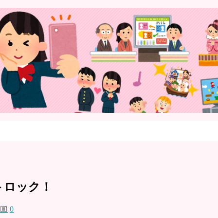
トロック！
🏼
0