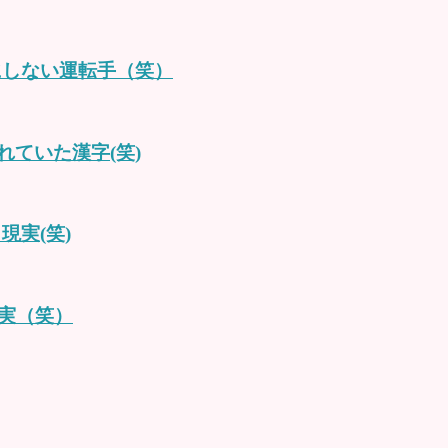
にしない運転手（笑）
れていた漢字(笑)
現実(笑)
実（笑）