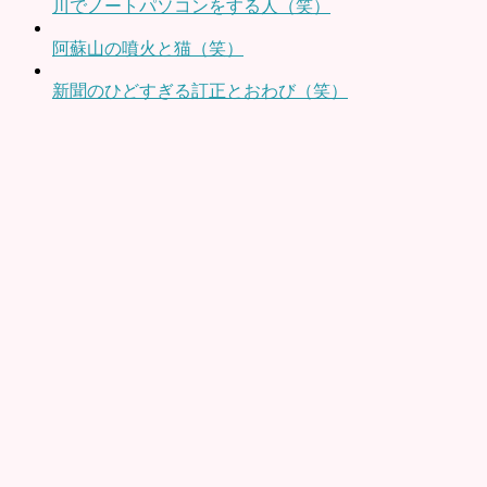
川でノートパソコンをする人（笑）
阿蘇山の噴火と猫（笑）
新聞のひどすぎる訂正とおわび（笑）