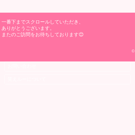
一番下までスクロールしていただき、
ありがとうございます。
またのご訪問をお待ちしております😊
©
お問い合わせ
笑えルーについて